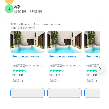
淡季
6月01日 - 8月31日
查看 The Stephen F Austin Royal Sonesta
Hotel 的策划人也查看了
Promote your venue
Promote your venue
Promote your ve
的 豪华酒店
Washington
, DC
的 豪华酒店
Washington
, DC
的 豪华酒店
Washin
客房
:
237
客房
:
220
客房
:
237
会议室
:
8
会议室
:
17
会议室
:
8