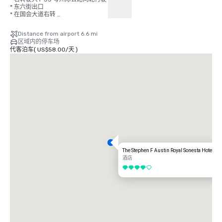
* 东六街出口 

* 在国会大道右转 

* 右转到位于第 7 街的酒店。
Distance from airport 6.6 mi
区域内的停车场
代客泊车
(
US$58.00
/
天
)
The Stephen F Austin Royal Sonesta Hotel
酒店
4/5