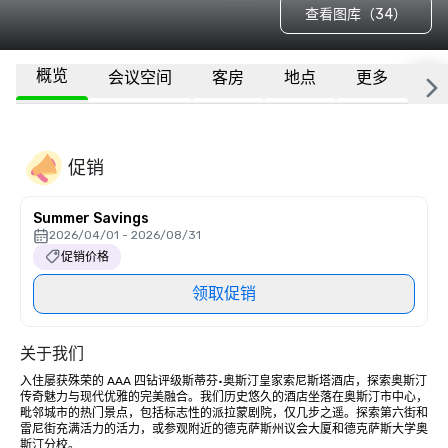
查看图库（34）
概览
会议空间
客房
地点
更多
常
促销
Summer Savings
2026/04/01 - 2026/08/31
促销价格
领取促销
关于我们
入住屡获殊荣的 AAA 四钻评级斯蒂芬·奥斯汀皇家索尼斯塔酒店，探索奥斯汀
传奇魅力与现代优雅的完美融合。我们历史悠久的酒店坐落在奥斯汀市中心，
毗邻城市的热门景点，包括标志性的派拉蒙剧院，仅几步之遥。探索第六街和
雷尼街充满活力的活力，或参观附近的德克萨斯州议会大厦和德克萨斯大学奥
斯汀分校。
