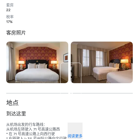
套房
22
税率
17%
客房照片
查
看
另
外
20
个
地点
到达这里
从机场出发的行车路线：

从机场左转驶入 71 号高速公路西

* 在 71 号高速公路上向西行驶 

阅读更多
* 右转驶入 I-35 号州际公路向北行驶 
