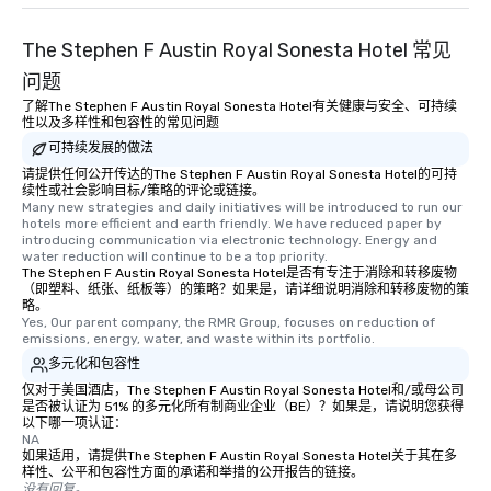
The Stephen F Austin Royal Sonesta Hotel 常见
问题
了解The Stephen F Austin Royal Sonesta Hotel有关健康与安全、可持续
性以及多样性和包容性的常见问题
可持续发展的做法
请提供任何公开传达的The Stephen F Austin Royal Sonesta Hotel的可持
续性或社会影响目标/策略的评论或链接。
Many new strategies and daily initiatives will be introduced to run our 
hotels more efficient and earth friendly. We have reduced paper by 
introducing communication via electronic technology. Energy and 
water reduction will continue to be a top priority.
The Stephen F Austin Royal Sonesta Hotel是否有专注于消除和转移废物
（即塑料、纸张、纸板等）的策略？如果是，请详细说明消除和转移废物的策
略。
Yes, Our parent company, the RMR Group, focuses on reduction of 
emissions, energy, water, and waste within its portfolio.
多元化和包容性
仅对于美国酒店，The Stephen F Austin Royal Sonesta Hotel和/或母公司
是否被认证为 51% 的多元化所有制商业企业（BE）？如果是，请说明您获得
以下哪一项认证：
NA
如果适用，请提供The Stephen F Austin Royal Sonesta Hotel关于其在多
样性、公平和包容性方面的承诺和举措的公开报告的链接。
没有回复。