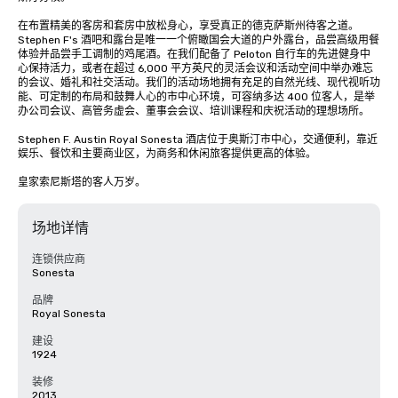
在布置精美的客房和套房中放松身心，享受真正的德克萨斯州待客之道。
Stephen F's 酒吧和露台是唯一一个俯瞰国会大道的户外露台，品尝高级用餐
体验并品尝手工调制的鸡尾酒。在我们配备了 Peloton 自行车的先进健身中
心保持活力，或者在超过 6,000 平方英尺的灵活会议和活动空间中举办难忘
的会议、婚礼和社交活动。我们的活动场地拥有充足的自然光线、现代视听功
能、可定制的布局和鼓舞人心的市中心环境，可容纳多达 400 位客人，是举
办公司会议、高管务虚会、董事会会议、培训课程和庆祝活动的理想场所。

Stephen F. Austin Royal Sonesta 酒店位于奥斯汀市中心，交通便利，靠近
娱乐、餐饮和主要商业区，为商务和休闲旅客提供更高的体验。

皇家索尼斯塔的客人万岁。
场地详情
连锁供应商
Sonesta
品牌
Royal Sonesta
建设
1924
装修
2013