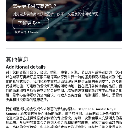
需要更多供应商选项？
in-person events of any type.
浏览更多供应商以获取视听、娱乐、交通及其他活动所需。
了解更多信息
技术支持
其他信息
Additional details
对于您的奥斯汀会议、会议、婚礼、晚宴、团聚、节日派对或特别庆典，您可
以在斯蒂芬奥斯汀皇家索尼斯塔酒店享受世界一流的服务和高档设施以及个性
化的礼宾式服务。我们经验丰富的活动管理团队提供无缝的策划支持，以及现
代视听功能、可定制的餐饮和灵活的活动场地，旨在提升各种场合的品质。我
们的场地拥有自然采光充足的会议空间、精致的装饰和奥斯汀市中心的黄金地
段，是举办各种规模的公司会议、行政人员务虚会、培训课程、婚礼、里程碑
庆典和社交活动的理想场所。

我们知道成功的会议或令人难忘的活动的秘诀。Stephen F. Austin Royal 
Sonesta 酒店拥有独特而独特的场地、豪华的住宿、正宗的德克萨斯州待客
之道以及旨在提供难忘美食体验的专业餐饮，为每一次聚会带来充满活力的当
地风味。从私密的董事会会议到大型会议和优雅的庆典，宾客可享受卓越的服
务、高级的烹饪体验、先进的视听技术以及靠近奥斯汀顶级娱乐和文化景点的