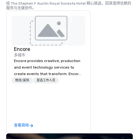
经 The Stephen F Austin Royal Sonesta Hotel 精心挑选，因其值得信赖的
服务与无缝协作。
Encore
多城市
Encore provides creative, production
and event technology services to
create events that transform. Encore
creates memorable event experiences
物流/装饰
首选工作人员
that engage and transform
organizations. As the global leader for
event technology and production
services, Encore’s team of creators,
innovators and experts deliver real
results through strategy and
查看简档
creative, advanced technology,
digital, environmental, staging, and
digital solutions for hybrid, virtual and