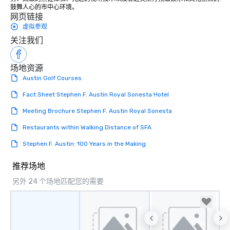
鼓舞人心的市中心环境。
网页链接
虚拟参观
关注我们
场地资源
Austin Golf Courses
Fact Sheet Stephen F. Austin Royal Sonesta Hotel
Meeting Brochure Stephen F. Austin Royal Sonesta
Restaurants within Walking Distance of SFA
Stephen F. Austin: 100 Years in the Making
推荐场地
另外 24 个场地匹配您的需要