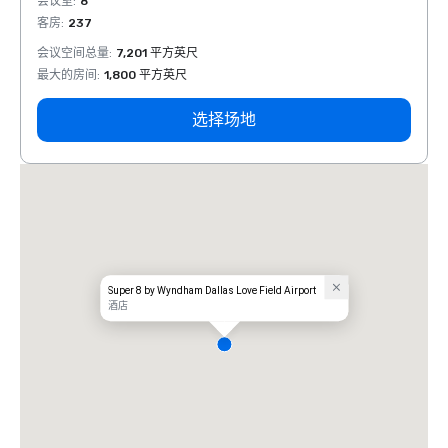
会议室
:
8
会议室
客房
:
237
客房
:
会议空间总量
:
7,201 平方英尺
会议空
最大的房间
:
1,800 平方英尺
最大的
选择场地
Super 8 by Wyndham Dallas Love Field Airport
酒店