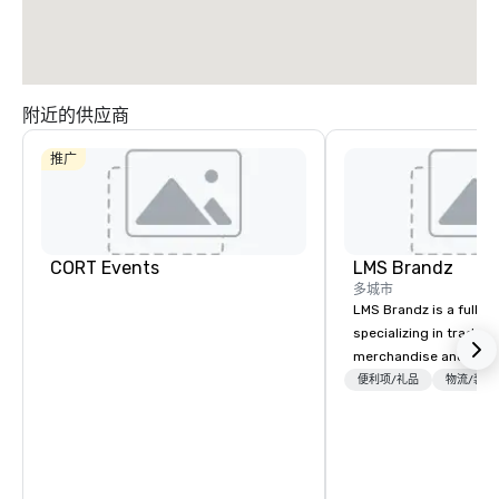
附近的供应商
推广
CORT Events
LMS Brandz
多城市
LMS Brandz is a full-s
specializing in trade 
merchandise and muc
booth giveaways and 
便利项/礼品
物流/装饰
to executive gifting, d
banners, signage, fulfi
logistics, shipping, al
commerce solutions we 
While there are many 