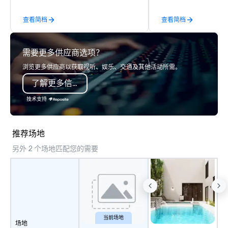
companies to choose f
查看简档
查看简档
years of industry exp
commitment to except
service set us apart. W
需要更多供应商选项？
smart, reliable soluti
make the end-user ex
浏览更多供应商以获取视听、娱乐、交通及其他活动所需。
seamless from start to fini
了解更多信息
also a certified WOSB.
技术支持
推荐场地
另外 2 个场地匹配您的需要
当前场地
场地