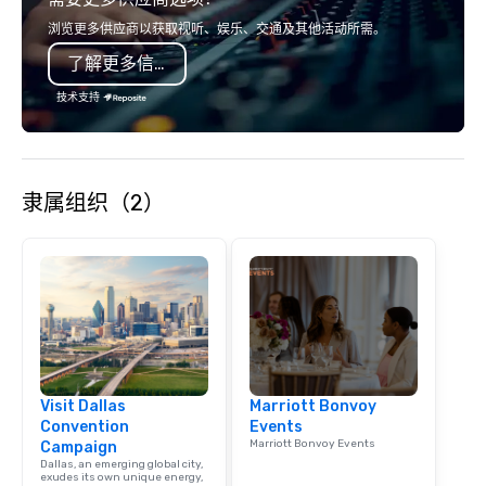
Christie's Photographic
浏览更多供应商以获取视听、娱乐、交通及其他活动所需。
committed to deliverin
了解更多信息
images and exception
service, and they hav
技术支持
positive reviews from 
clients.
隶属组织（2）
Visit Dallas
Marriott Bonvoy
Convention
Events
Marriott Bonvoy Events
Campaign
Dallas, an emerging global city,
exudes its own unique energy,