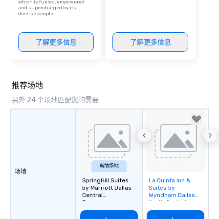
which is fueled, empowered
and supercharged by its
diverse people.
了解更多信息
了解更多信息
推荐场地
另外 24 个场地匹配您的需要
当前场地
场地
SpringHill Suites
La Quinta Inn &
Removed from
by Marriott Dallas
Suites by
favorites
Central
Wyndham Dallas
Expressway
North Central