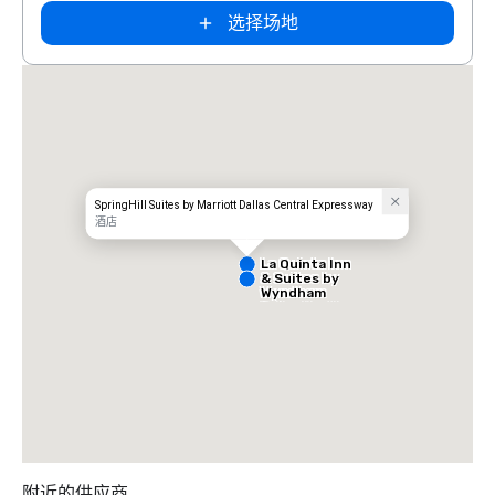
选择场地
Extended
Stay America
Dallas - North
- Park Central
SpringHill Suites by Marriott Dallas Central Expressway
酒店
La Quinta Inn
& Suites by
Wyndham
Dallas North
Central
附近的供应商