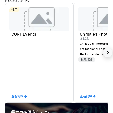
推广
Hotel
Mockingbird
The Highland
Dallas, Curio
CORT Events
Collection by
多城市
Hilton
Christie's Photographic
professional photogr
that specializes in ca
La Quinta Inn
for corporate events.
物流/装饰
by Wyndham
Dallas Uptown
in business for over 3
have a team of experi
photographers who ar
about their craft. The
a range of photograph
including portraits, h
查看简档
查看简档
event photography. Th
printing and framing s
allowing clients to disp
需要更多供应商选项？
images in a variety of