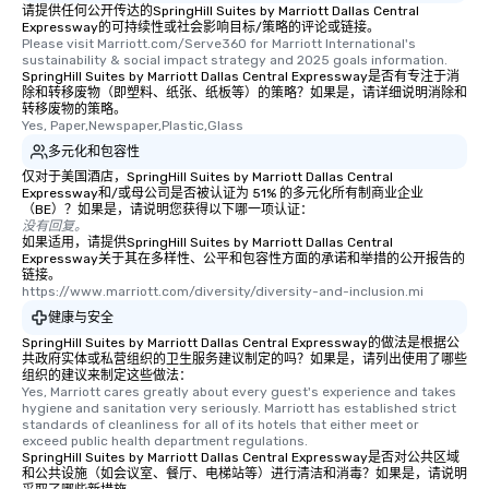
请提供任何公开传达的SpringHill Suites by Marriott Dallas Central
Expressway的可持续性或社会影响目标/策略的评论或链接。
Please visit Marriott.com/Serve360 for Marriott International's 
sustainability & social impact strategy and 2025 goals information.
SpringHill Suites by Marriott Dallas Central Expressway是否有专注于消
除和转移废物（即塑料、纸张、纸板等）的策略？如果是，请详细说明消除和
转移废物的策略。
Yes, Paper,Newspaper,Plastic,Glass
多元化和包容性
仅对于美国酒店，SpringHill Suites by Marriott Dallas Central
Expressway和/或母公司是否被认证为 51% 的多元化所有制商业企业
（BE）？如果是，请说明您获得以下哪一项认证：
没有回复。
如果适用，请提供SpringHill Suites by Marriott Dallas Central
Expressway关于其在多样性、公平和包容性方面的承诺和举措的公开报告的
链接。
https://www.marriott.com/diversity/diversity-and-inclusion.mi
健康与安全
SpringHill Suites by Marriott Dallas Central Expressway的做法是根据公
共政府实体或私营组织的卫生服务建议制定的吗？如果是，请列出使用了哪些
组织的建议来制定这些做法：
Yes, Marriott cares greatly about every guest's experience and takes 
hygiene and sanitation very seriously. Marriott has established strict 
standards of cleanliness for all of its hotels that either meet or 
exceed public health department regulations. 
SpringHill Suites by Marriott Dallas Central Expressway是否对公共区域
和公共设施（如会议室、餐厅、电梯站等）进行清洁和消毒？如果是，请说明