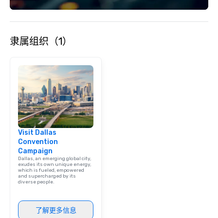
隶属组织（1）
Visit Dallas
Convention
Campaign
Dallas, an emerging global city,
exudes its own unique energy,
which is fueled, empowered
and supercharged by its
diverse people.
了解更多信息