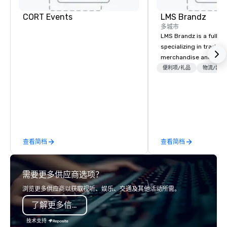
Hotel
Mockingbird
The Highland
CORT Events
LMS Brandz
Dallas, Curio
多城市
Collection by
Hilton
LMS Brandz is a full-s
specializing in trade 
merchandise and muc
booth giveaways and 
便利项/礼品
物流/装饰
La Quinta Inn
to executive gifting, d
by Wyndham
Dallas Uptown
banners, signage, fulfi
logistics, shipping, al
commerce solutions we 
While there are many 
companies to choose f
查看简档
查看简档
years of industry exp
commitment to except
service set us apart. W
需要更多供应商选项？
smart, reliable soluti
make the end-user ex
浏览更多供应商以获取视听、娱乐、交通及其他活动所需。
seamless from start to fini
了解更多信息
also a certified WOSB.
技术支持