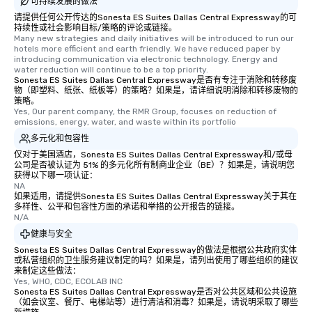
可持续发展的做法
请提供任何公开传达的Sonesta ES Suites Dallas Central Expressway的可
持续性或社会影响目标/策略的评论或链接。
Many new strategies and daily initiatives will be introduced to run our 
hotels more efficient and earth friendly. We have reduced paper by 
introducing communication via electronic technology. Energy and 
water reduction will continue to be a top priority.
Sonesta ES Suites Dallas Central Expressway是否有专注于消除和转移废
物（即塑料、纸张、纸板等）的策略？如果是，请详细说明消除和转移废物的
策略。
Yes, Our parent company, the RMR Group, focuses on reduction of 
emissions, energy, water, and waste within its portfolio
多元化和包容性
仅对于美国酒店，Sonesta ES Suites Dallas Central Expressway和/或母
公司是否被认证为 51% 的多元化所有制商业企业（BE）？如果是，请说明您
获得以下哪一项认证：
NA
如果适用，请提供Sonesta ES Suites Dallas Central Expressway关于其在
多样性、公平和包容性方面的承诺和举措的公开报告的链接。
N/A
健康与安全
Sonesta ES Suites Dallas Central Expressway的做法是根据公共政府实体
或私营组织的卫生服务建议制定的吗？如果是，请列出使用了哪些组织的建议
来制定这些做法：
Yes, WHO, CDC, ECOLAB INC
Sonesta ES Suites Dallas Central Expressway是否对公共区域和公共设施
（如会议室、餐厅、电梯站等）进行清洁和消毒？如果是，请说明采取了哪些