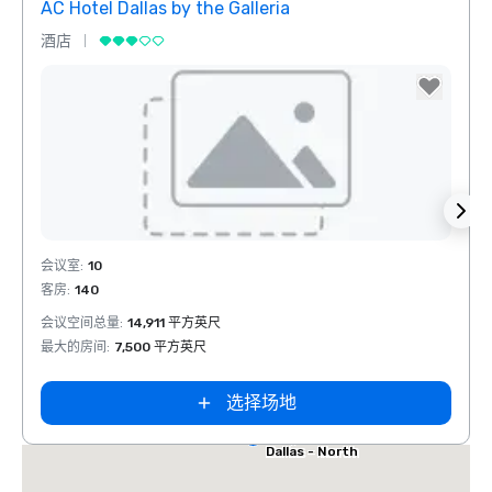
AC Hotel Dallas by the Galleria
The 
酒店
酒店
Removed from favorites
Rem
会议室
:
10
会议室
客房
:
140
客房
:
otel Dallas
会议空间总量
:
14,911 平方英尺
会议空
he Galleria
最大的房间
:
7,500 平方英尺
最大的
选择场地
Extended
Stay America
Dallas - North
- Park Central