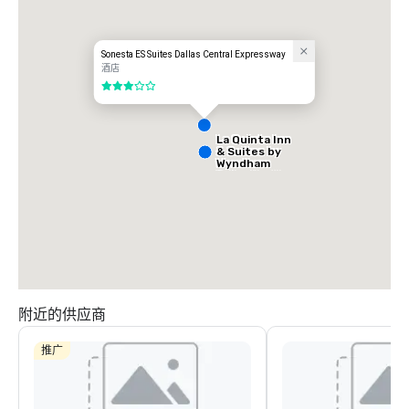
Sonesta ES Suites Dallas Central Expressway
酒店
3/5
La Quinta Inn
& Suites by
Wyndham
Dallas North
Central
附近的供应商
推广