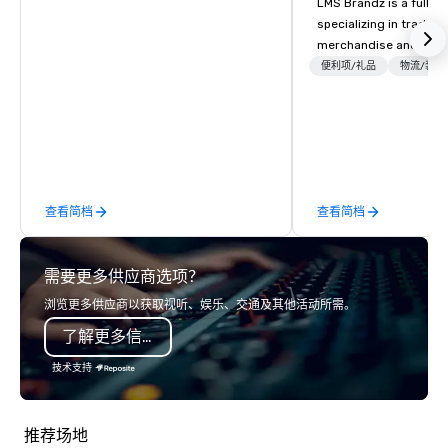
LMS Brandz is a full-s
specializing in trade 
merchandise and muc
booth giveaways and 
便利项/礼品
物流/装饰
to executive gifting, d
banners, signage, fulfi
logistics, shipping, al
commerce solutions we 
While there are many 
companies to choose f
查看简档
查看简档
years of industry exp
commitment to except
service set us apart. W
需要更多供应商选项？
smart, reliable soluti
make the end-user ex
浏览更多供应商以获取视听、娱乐、交通及其他活动所需。
seamless from start to fini
了解更多信息
also a certified WOSB.
技术支持
推荐场地