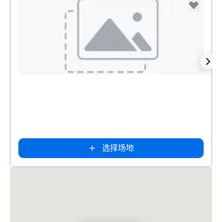
Removed from favorites
Rem
客房
:
tes
et Suites
t
Intown Suites
merica
Extended
h Dallas
Stay Dallas Tx
选择场地
– Garland