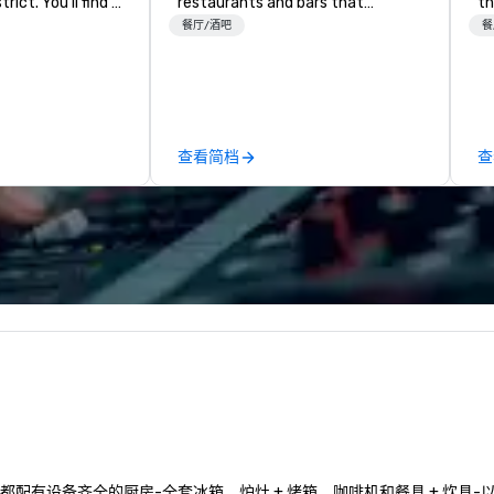
rict. You’ll find a
restaurants and bars that
th
e-edges kind of
complement the Lone Star
si
餐厅/酒吧
餐
from our decked-
State’s food and drink epicenter.
in
ons to our
An architectural landmark with a
19
ool. Elevate your
remarkable façade, the hotel’s
ov
e and catch
guest rooms feature distinctive
Gr
n Zandt.
design and artwork – collages by
ma
查看简档
查
Sarah Presson – that pay tribute
re
to the state’s “cowboy
th
mythology,” and take inspiration
mo
from the unique physical
ro
landscape.
ne
配有设备齐全的厨房-全套冰箱、炉灶 + 烤箱、咖啡机和餐具 + 炊具-以及