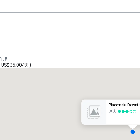
车场
(
US$35.00
/
天
)
Promote your venue
豪华酒店
Placemakr Downt
酒店
•
3/5