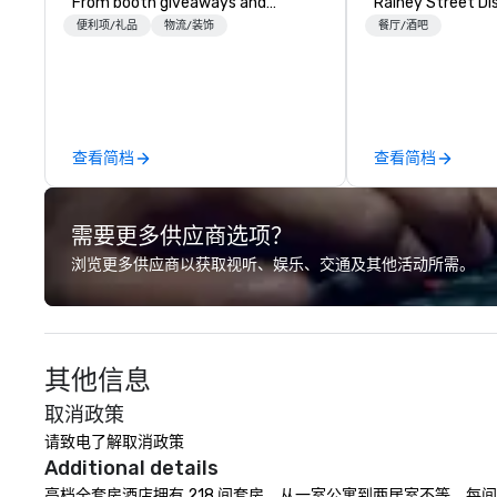
From booth giveaways and
Rainey Street Dist
branded apparel to executive
rough-around-th
便利项/礼品
物流/装饰
餐厅/酒吧
gifting, displays, banners, signage,
sophistication, 
fulfillment, logistics, shipping,
out accommodati
along with e-commerce solutions
splashy rooftop p
we handle it all. While there are
Austin experienc
many promotional companies to
vibes at Hotel Va
查看简档
查看简档
choose from, our 20+ years of
industry experience and
commitment to exceptional
需要更多供应商选项？
customer service set us apart. We
deliver smart, reliable solutions
浏览更多供应商以获取视听、娱乐、交通及其他活动所需。
designed to make the end-user
experience seamless from start
to finish. We are also a certified
WOSB.
其他信息
取消政策
请致电了解取消政策
Additional details
高档全套房酒店拥有 218 间套房，从一室公寓到两居室不等。每间都