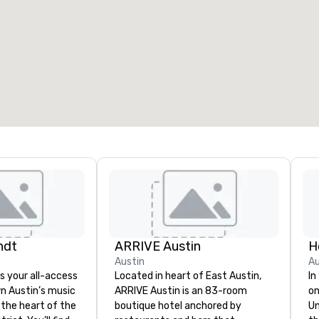
会议室
:
客房
:
7
220
会议空间总量
:
最大的房间
:
12,000 平方英尺
4,100 平方英尺
选择场地
ndt
ARRIVE Austin
H
Austin
Au
s your all-access
Located in heart of East Austin,
In
n Austin’s music
ARRIVE Austin is an 83-room
on
 the heart of the
boutique hotel anchored by
Un