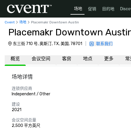
场地
促销
目的地
Disco
Cvent
场地
Placemakr Downtown Austin
Placemakr Downtown Austi
东三街 710 号, 奥斯汀, TX, 美国, 78701
|
联系我们
概览
会议空间
客房
地点
更多
常
场地详情
连锁供应商
Independent / Other
建设
2021
会议空间总量
2,500 平方英尺