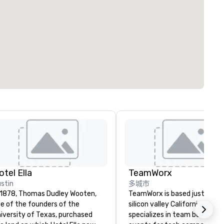
otel Ella
TeamWorx
stin
多城市
 1878, Thomas Dudley Wooten,
TeamWorx is based just outsi
e of the founders of the
silicon valley California and
iversity of Texas, purchased
specializes in team building