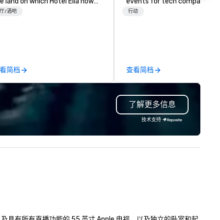
e land on which Hotel Ella now
events for tech companies a
ts. Wooten’s son, Goodall, moved
tech employees, engineering
厅/酒吧
行动
to the home on the property in
companies and engineers, an
00 with his new wife, Ella, who
groups looking for robotic t
ersaw its transformation into a
events. Our signature Robot
eek revival mansion. The
Building events are Robot Bui
nsion underwent an extensive
and Battle 1, Robot Build and
看简档
查看简档
novation in 2013, and now offers
Battle 2, and our newest addi
e perfect balance between
Robot Racing! We deliver eve
dernity and a rich history
for large groups anywhere in 
了解更多信息
oted in the fabric of the
United States: Robot Build a
ighborhood and the university.
Battle 1 up to 300 people, Ro
技术支持
Build and Battle 2 up to 500
people, Robot Racing up to 2
people, and combine 1 & 2 for
to 800 people!
具有所有直播功能的 55 英寸 Apple 电视，以及独立的卧室和起