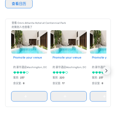
查看日历
查看 Omni Atlanta Hotel at Centennial Park
的策划人也查看了
Promote your venue
Promote your venue
Promote your ve
的 豪华酒店
Washington
, DC
的 豪华酒店
Washington
, DC
的 豪华酒店
Washin
客房
:
237
客房
:
220
客房
:
237
会议室
:
8
会议室
:
17
会议室
:
8