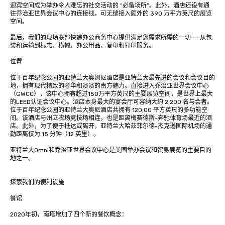
迎宾空间成为举办令人难忘的社交活动的 “必备场所”。此外，酒店还设有通
往乔治亚世界会议中心的连接线，可无缝接入额外的 390 万平方英尺的展览
空间。

最后，我们的现场联邦快递办公商务中心提供满足您需求所需的一切——从包
装和运输到标志、横幅、办公用品、复印和打印服务。

位置

位于百年纪念公园的亚特兰大奥姆尼酒店是亚特兰大最先进的会议和会议目的
地，拥有现代精致的奢华和淡淡的南方魅力。直接进入乔治亚世界会议中心
（GWCC），该中心拥有超过150万平方英尺的主要展览空间，是世界上最大
的LEED认证会议中心。酒店本身最大的宴会厅可容纳大约 2,200 名与会者。
位于百年纪念公园的亚特兰大奥尼酒店共拥有 120,00 平方英尺的多功能空
间。该酒店与州立农场竞技场相连，也是距离梅赛德斯-奔驰体育场最近的酒
店。此外，为了便于抵达或离开，亚特兰大哈兹菲尔德-杰克逊国际机场的通
勤距离仅为 15 分钟（12 英里）。

亚特兰大Omni和乔治亚世界会议中心是美国举办会议和贸易展览的主要目的
地之一。

探索我们的便利设施

餐馆

2020年初，南塔增加了四个新的餐饮概念： 
