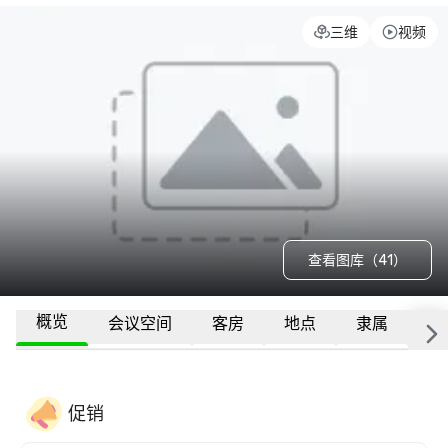
三维
视频
查看图库（41）
概览
会议空间
客房
地点
隶属
更
促销