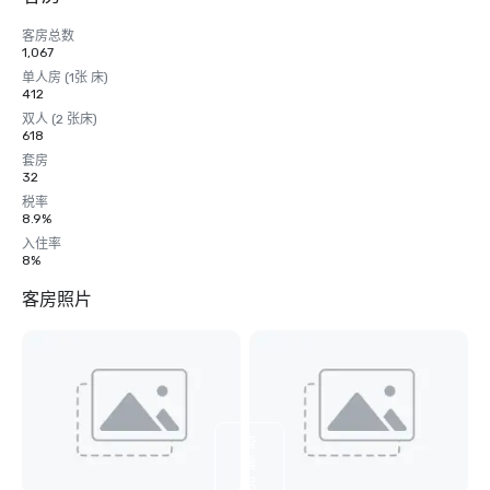
客房总数
1,067
单人房 (1张 床)
412
双人 (2 张床)
618
套房
32
税率
8.9%
入住率
8%
客房照片
查
看
另