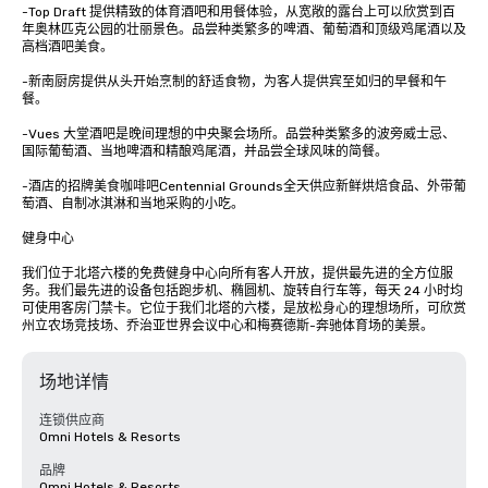
-Top Draft 提供精致的体育酒吧和用餐体验，从宽敞的露台上可以欣赏到百
年奥林匹克公园的壮丽景色。品尝种类繁多的啤酒、葡萄酒和顶级鸡尾酒以及
高档酒吧美食。

-新南厨房提供从头开始烹制的舒适食物，为客人提供宾至如归的早餐和午
餐。

-Vues 大堂酒吧是晚间理想的中央聚会场所。品尝种类繁多的波旁威士忌、
国际葡萄酒、当地啤酒和精酿鸡尾酒，并品尝全球风味的简餐。

-酒店的招牌美食咖啡吧Centennial Grounds全天供应新鲜烘焙食品、外带葡
萄酒、自制冰淇淋和当地采购的小吃。

健身中心

我们位于北塔六楼的免费健身中心向所有客人开放，提供最先进的全方位服
务。我们最先进的设备包括跑步机、椭圆机、旋转自行车等，每天 24 小时均
可使用客房门禁卡。它位于我们北塔的六楼，是放松身心的理想场所，可欣赏
州立农场竞技场、乔治亚世界会议中心和梅赛德斯-奔驰体育场的美景。
场地详情
连锁供应商
Omni Hotels & Resorts
品牌
Omni Hotels & Resorts