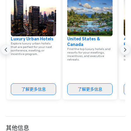
Luxury Urban Hotels
United States &
4 S
Explore luxury urban hotels
Canada
Res
that are perfect for your next
Find the top luxury hotels and
Disco
conference, meeting, or
resorts for your meetings,
hotel
incentive program.
incentives, and executive
meeti
retreats.
ince
了解更多信息
了解更多信息
其他信息