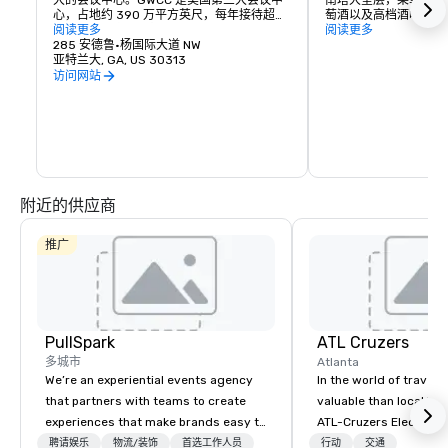
大的会议中心。GWCC 是美国第三大会议中
南塔大堂层，菜单提供
心，占地约 390 万平方英尺，每年接待超过 
萄酒以及高档酒吧美食
100 万名游客。亚特兰大 Omni 酒店和 
阅读更多
赏到百年奥林匹克公园
阅读更多
GWCC 通过室内桥直接相连。
285 安德鲁·杨国际大道 NW
亚特兰大, GA, US 30313
访问网站
附近的供应商
推广
PullSpark
ATL Cruzers
多城市
Atlanta
We’re an experiential events agency
In the world of travel,
that partners with teams to create
valuable than local kn
experiences that make brands easy to
ATL-Cruzers Electric 
love and hard to forget. Most
Tours believe our tour
聘请娱乐
物流/装饰
首选工作人员
行动
交通