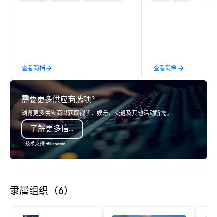
companies already know what makes
First Thing to Do in At
them easy to love; we help teams
provide guests with th
design moments that truly stick
perspective. Establish
backed by our trademarked
Cruzers has been Atla
neuroscience tool, Nistinct.
tour company helping
locals become better 
查看简档
查看简档
experience all that Atla
These city tours of Atl
visitors and residents 
需要更多供应商选项？
scoop on the best plac
eat when visiting Atlan
浏览更多供应商以获取视听、娱乐、交通及其他活动所需。
provide in-depth info
了解更多信息
Atlanta’s rich social, po
economic history.
技术支持
隶属组织（6）