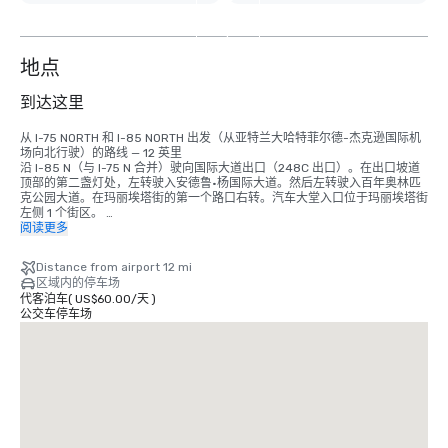
外
4
个
地点
到达这里
从 I-75 NORTH 和 I-85 NORTH 出发（从亚特兰大哈特菲尔德-杰克逊国际机
场向北行驶）的路线 — 12 英里 

沿 I-85 N（与 I-75 N 合并）驶向国际大道出口（248C 出口）。在出口坡道
顶部的第二盏灯处，左转驶入安德鲁·杨国际大道。然后左转驶入百年奥林匹
克公园大道。在玛丽埃塔街的第一个路口右转。汽车大堂入口位于玛丽埃塔街
左侧 1 个街区。 

阅读更多
从 I-75 向南和 I-85（向南行驶）的路线 

沿 I-75/85 S 进入亚特兰大市中心。从 249-C 出口（威廉姆斯街）驶出，在
Distance from airport 12 mi
出口处继续直行。前往第五个红绿灯，右转驶入安德鲁·杨国际大道。左转驶
区域内的停车场
入百年奥林匹克公园大道，走 3 个街区到玛丽埃塔街，然后右转。酒店汽车
代客泊车
(
US$60.00
/
天
)
大堂将在您的左边。

公交车停车场
从东边出发的路线 — 通过 I-20 

沿 I-20 向西行驶至 56B 出口（温莎街/春街）。右转驶入春街。春街将变成
泰德·特纳大道，继续沿泰德·特纳大道行驶，直到到达玛丽埃塔街。左转驶入
玛丽埃塔街，走 2 个街区到达安德鲁·杨国际大道。左转进入酒店汽车大厅。 

从西边出发的路线 — 通过 I-20 

沿 I-20 东行驶至 56B 出口（温莎街/春街）。左转驶入春街。春街将变成泰
德·特纳大道，继续沿泰德·特纳大道行驶，直到到达玛丽埃塔街。左转驶入玛