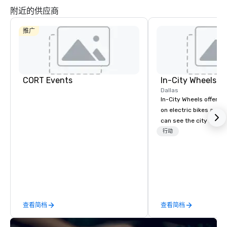
附近的供应商
推广
CORT Events
In-City Wheels
Dallas
In-City Wheels offers t
on electric bikes and 
can see the city in th
possible. Our tours ar
行动
customizable, so you 
which parts of Dallas 
And our guides are the
business, so you’re g
have a good time.
查看简档
查看简档