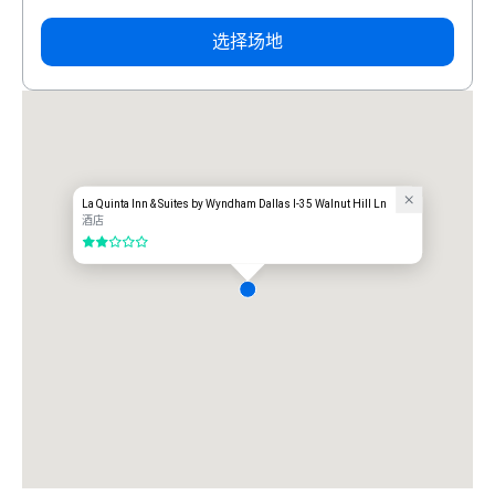
选择场地
La Quinta Inn & Suites by Wyndham Dallas I-35 Walnut Hill Ln
酒店
2/5