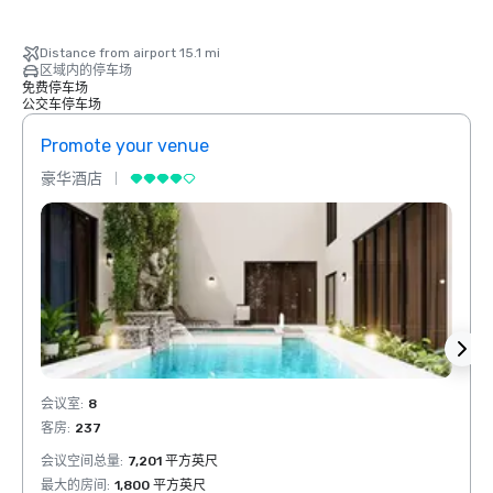
Distance from airport 15.1 mi
区域内的停车场
免费停车场
公交车停车场
Promote your venue
Prom
豪华酒店
豪华
会议室
:
8
会议室
客房
:
237
客房
:
会议空间总量
:
7,201 平方英尺
会议空
最大的房间
:
1,800 平方英尺
最大的