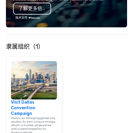
了解更多信息
技术支持
隶属组织（1）
Visit Dallas
Convention
Campaign
Dallas, an emerging global city,
exudes its own unique energy,
which is fueled, empowered
and supercharged by its
diverse people.