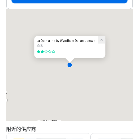
La Quinta Inn by Wyndham Dallas Uptown
酒店
2/5
iott
arket
The Ritz-
Carlton, Dallas
附近的供应商
Sheraton