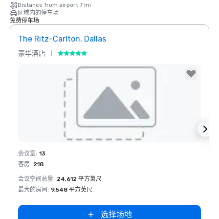
Distance from airport 7 mi
区域内的停车场
免费停车场
The Ritz-Carlton, Dallas
Sher
豪华酒店
酒店
La Quinta Inn
& Suites by
Wyndham
Dallas North
Central
Removed from favorites
Rem
会议室
:
13
会议室
客房
:
218
客房
:
1
会议空间总量
:
24,612 平方英尺
会议空
最大的房间
:
9,548 平方英尺
最大的
选择场地