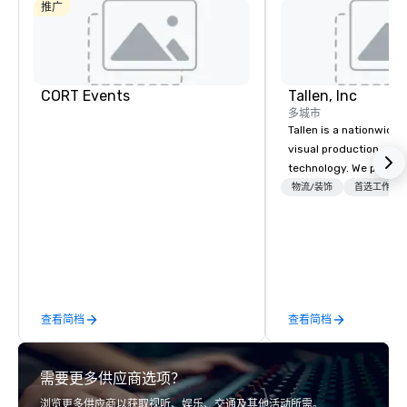
Dallas Hotel
推广
Crowne Plaza
Dallas
Downtown
CORT Events
Tallen, Inc
多城市
Tallen is a nationwide 
visual production and
technology. We provide
solutions — from crea
物流/装饰
首选工作人
state-of-the-art equi
technical support — fo
meetings, and live even
With a dedicated team
to-coast network, we 
consistent, high-quali
查看简档
查看简档
while helping clients 
costs. Trusted by top 
across all industries, 
需要更多供应商选项？
visions to life and en
event creates lasting 
浏览更多供应商以获取视听、娱乐、交通及其他活动所需。