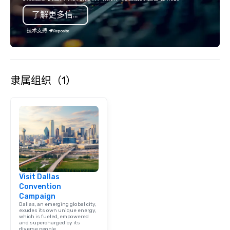
了解更多信息
技术支持
隶属组织（1）
Visit Dallas
Convention
Campaign
Dallas, an emerging global city,
exudes its own unique energy,
which is fueled, empowered
and supercharged by its
diverse people.