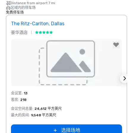
Distance from airport 7 mi
区域内的停车场
免费停车场
The Ritz-Carlton, Dallas
Sher
豪华酒店
酒店
La Quinta Inn
& Suites by
Wyndham
Dallas North
Central
Removed from favorites
Rem
会议室
:
13
会议室
客房
:
218
客房
:
1
会议空间总量
:
24,612 平方英尺
会议空
最大的房间
:
9,548 平方英尺
最大的
选择场地