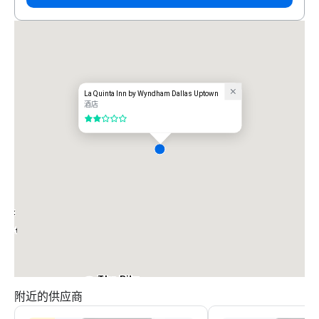
La Quinta Inn by Wyndham Dallas Uptown
酒店
2/5
iott
arket
The Ritz-
Carlton, Dallas
附近的供应商
Sheraton