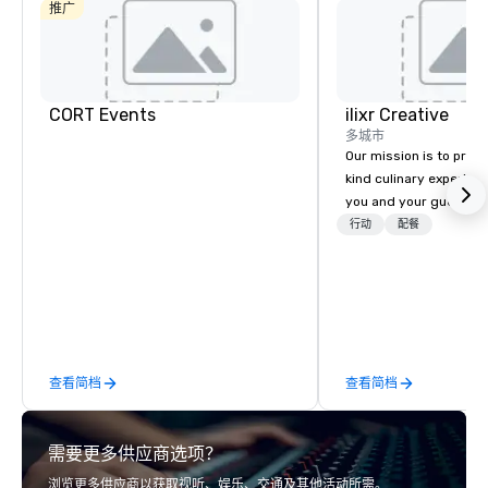
Dallas Hotel
推广
Crowne Plaza
Dallas
Downtown
CORT Events
ilixr Creative
多城市
Our mission is to prov
kind culinary experien
you and your guests wi
memories and satiated
行动
配餐
detail is meticulously 
our commitment to hosp
over 40 years of expe
in some of the world'
acclaimed restaurants,
of excellence rarely fo
查看简档
查看简档
catering industry.
需要更多供应商选项？
浏览更多供应商以获取视听、娱乐、交通及其他活动所需。