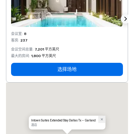
会议室
:
8
会议室
客房
:
237
客房
:
会议空间总量
:
7,201 平方英尺
会议空
最大的房间
:
1,800 平方英尺
最大的
选择场地
Intown Suites Extended Stay Dallas Tx – Garland
酒店