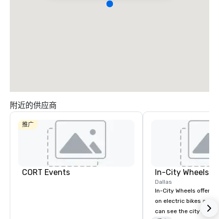
附近的供应商
推广
CORT Events
In-City Wheels
Dallas
In-City Wheels offers t
on electric bikes and 
can see the city in th