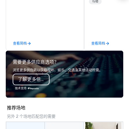
possible. Our tours ar
行动
customizable, so you 
which parts of Dallas 
And our guides are the
business, so you’re g
have a good time.
查看简档
查看简档
需要更多供应商选项？
浏览更多供应商以获取视听、娱乐、交通及其他活动所需。
了解更多信息
技术支持
推荐场地
另外 2 个场地匹配您的需要