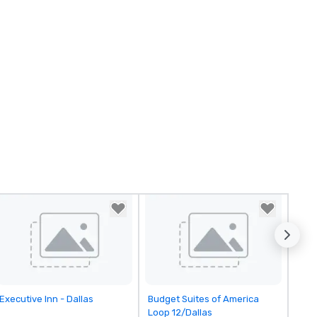
Removed from favorites
Removed from favorites
Executive Inn - Dallas
Budget Suites of America
Loop 12/Dallas