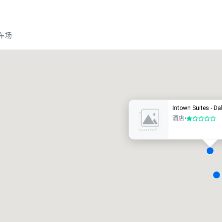
车场
Crowne Plaza Dallas Downtown
酒店
酒店
Intown Suites - Da
酒店
•
1/5
Removed from favorites
Remov
会议室
:
客房
:
会议室
:
22
291
4
会议空间总量
:
最大的房间
:
会议空间
30,000 平方英尺
7,201 平方英尺
4,600