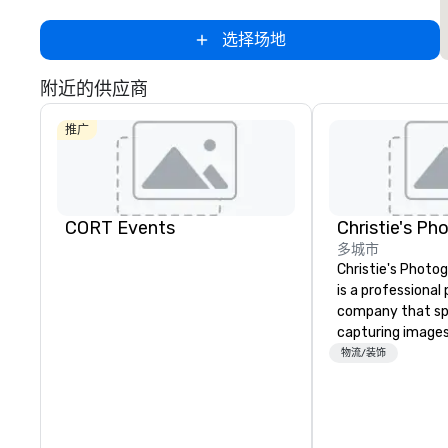
选择场地
附近的供应商
推广
CORT Events
多城市
Christie's Photog
is a professiona
company that spe
capturing images
events. They hav
物流/装饰
business for ove
have a team of 
photographers w
passionate about