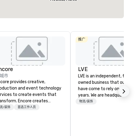
Center
选择场地
The Ritz-
Carlton, Dal
W Dallas
推广
Crowne Plaz
Dallas
Downtown
ncore
LVE
城市
LVE is an independent, family
core provides creative,
owned business that our clie
oduction and event technology
have come to rely on for ove
rvices to create events that
years. We are headquartered 
ansform. Encore creates
Las Vegas and have satellite
物流/装饰
morable event experiences
流/装饰
首选工作人员
offices in Nashville, Denver, Da
at engage and transform
and Orlando that offer
ganizations. As the global leader
comprehensive tradeshow a
r event technology and
exposition services in every 
oduction services, Encore’s
North American market. With 