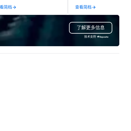
am of creators, innovators and
capabilities in general
看简档
查看简档
perts deliver real results
contracting, custom exhibit
rough strategy and creative,
building, graphic design, detail
vanced technology, digital,
and logistics. We are able to
了解更多信息
vironmental, staging, and
troubleshoot any problem us
gital solutions for hybrid, virtual
our extensive knowledge and
技术支持
d in-person events of any type.
experience to help you find a
implement the right solutions