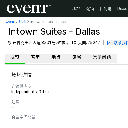
场地
促销
目的地
Disco
Cvent
场地
Intown Suites - Dallas
Intown Suites - Dallas
布鲁克里弗大道 8201 号, 达拉斯, TX, 美国, 75247
|
联系我
概览
客房
地点
隶属
常见问题
场地详情
连锁供应商
Independent / Other
建设
-
会议空间总量
-