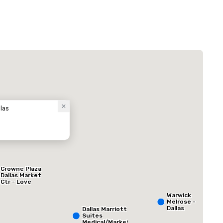
Dallas Marriott Suites Medical/Market Center
酒店
llas
Crowne Plaza
Dallas Market
ed from favorites
Removed from
客房
:
会议室
:
Ctr - Love
Field
265
12
Warwick
Melrose -
总量
:
最大的房间
:
会议空间总量
:
Dallas
Dallas Marriott
 平方英尺
3,400 平方英尺
17,000 平方英
Suites
Medical/Market