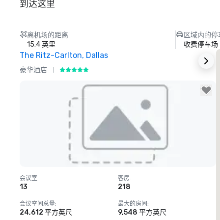
到达这里
离机场的距离
区域内的停
15.4 英里
收费停车场
The Ritz-Carlton, Dallas
豪华酒店
Removed from favorites
会议室
:
客房
:
13
218
会议空间总量
:
最大的房间
:
24,612 平方英尺
9,548 平方英尺