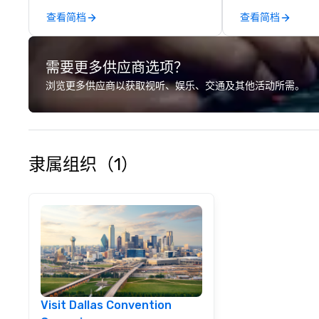
company offers a
查看简档
查看简档
photography serv
portraits, heads
photography. The
需要更多供应商选项？
printing and fram
allowing clients t
浏览更多供应商以获取视听、娱乐、交通及其他活动所需。
images in a varie
Christie's Photog
is committed to d
quality images a
customer service
隶属组织（1）
received many po
from satisfied cl
Visit Dallas Convention