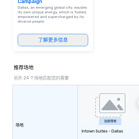
Campaign
Dallas, an emerging global city, exudes
its own unique energy, which is fueled,
empowered and supercharged by its
diverse people.
了解更多信息
推荐场地
另外 24 个场地匹配您的需要
当前场地
场地
Intown Suites - Dallas