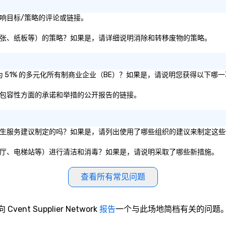
或社会影响目标/策略的评论或链接。
（即塑料、纸张、纸板等）的策略？如果是，请详细说明消除和转移废物的策略。
是否被认证为 51% 的多元化所有制商业企业（BE）？如果是，请说明您获得以下哪
性、公平和包容性方面的承诺和举措的公开报告的链接。
或私营组织的卫生服务建议制定的吗？如果是，请列出使用了哪些组织的建议来制定这
（如会议室、餐厅、电梯站等）进行清洁和消毒？如果是，请说明采取了哪些新措施。
查看所有常见问题
向 Cvent Supplier Network
报告
一个与此场地简档有关的问题