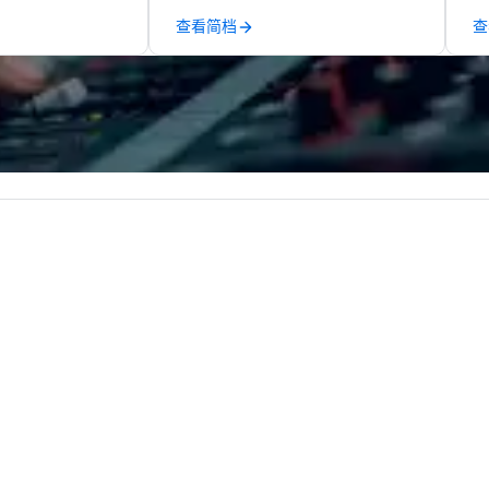
 range of
to diverse environments. Our
te
查看简档
查
ices, including
team continues to set the
ex
hots, and event
standard for culinary excellence,
th
y also provide
bringing Wolfgang’s legendary
ad
ing services,
combination of innovative cuisine
en
o display their
and refined service to the worlds’
di
ty of formats.
most renowned and demanding
an
raphic Solutions
corporate, cultural and
elivering high-
entertainment clients.
nd exceptional
, and they have
sitive reviews
ients.