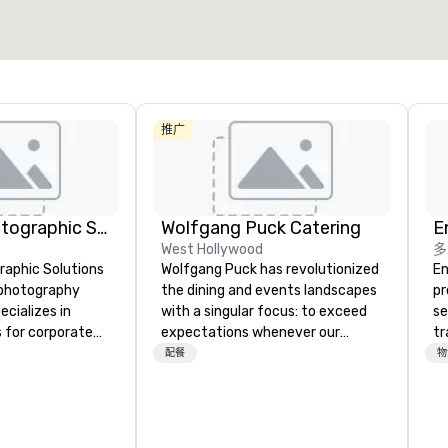
选择场地
推广
Christie's Photographic Solutions
Wolfgang Puck Catering
E
West Hollywood
多
raphic Solutions
Wolfgang Puck has revolutionized
En
l photography
the dining and events landscapes
pr
cializes in
with a singular focus: to exceed
se
 for corporate
expectations whenever our
tr
e been in
guests gather for a meal.
me
配餐
物
r 30 years and
Austrian-born Chef Wolfgang
th
experienced
Puck founded Wolfgang Puck
or
ho are
Catering in 1998, bringing best-in-
fo
 their craft. The
class catering and dining services
pr