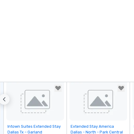
Removed from favorites
Removed from favorites
Intown Suites Extended Stay
Extended Stay America
Dallas Tx – Garland
Dallas - North - Park Central