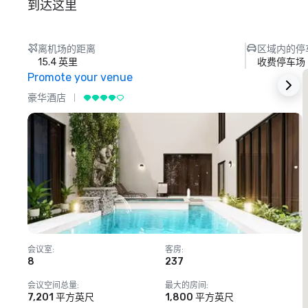
到达这里
离机场的距离
区域内的停
15.4 英里
收费停车场
Promote your venue
豪华酒店
会议室
:
客房
:
8
237
1
会议空间总量
:
最大的房间
:
7,201 平方英尺
1,800 平方英尺