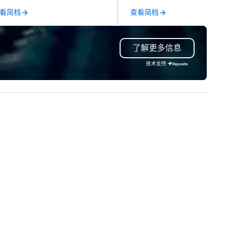
ade, or conference is a work of
capabilities in general
看简档
查看简档
t.
contracting, custom exhibit
building, graphic design, detail
and logistics. We are able to
了解更多信息
troubleshoot any problem us
our extensive knowledge and
技术支持
experience to help you find a
implement the right solutions