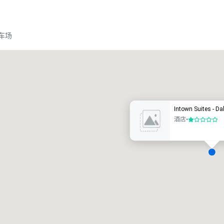
车场
Promote your venue
豪华酒店
Intown Suites - Da
酒店
•
1/5
会议室
:
客房
:
7
220
会议空间总量
:
最大的房间
:
12,000 平方英尺
4,100 平方英尺