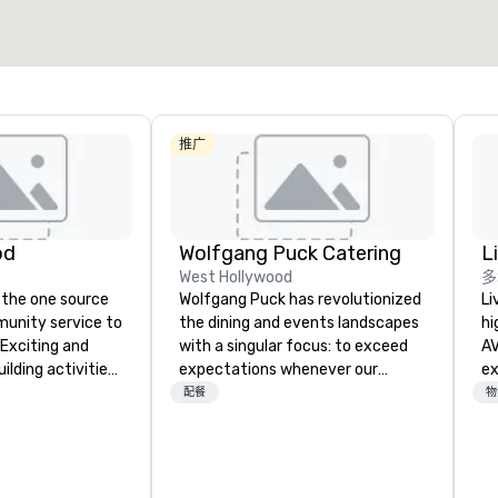
选择场地
推广
od
Wolfgang Puck Catering
L
West Hollywood
多
 the one source
Wolfgang Puck has revolutionized
Li
munity service to
the dining and events landscapes
hi
 Exciting and
with a singular focus: to exceed
AV
lding activities
expectations whenever our
experts
what we offer. Let
guests gather for a meal.
fr
配餐
物
est
Austrian-born Chef Wolfgang
ba
y to support,
Puck founded Wolfgang Puck
pr
ion logistics
Catering in 1998, bringing best-in-
me
irit of community
class catering and dining services
to