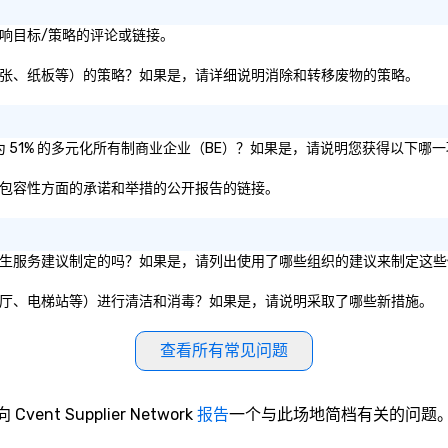
或社会影响目标/策略的评论或链接。
（即塑料、纸张、纸板等）的策略？如果是，请详细说明消除和转移废物的策略。
是否被认证为 51% 的多元化所有制商业企业（BE）？如果是，请说明您获得以下哪
性、公平和包容性方面的承诺和举措的公开报告的链接。
或私营组织的卫生服务建议制定的吗？如果是，请列出使用了哪些组织的建议来制定这
（如会议室、餐厅、电梯站等）进行清洁和消毒？如果是，请说明采取了哪些新措施。
查看所有常见问题
向 Cvent Supplier Network
报告
一个与此场地简档有关的问题