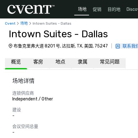
场地
促销
目的地
Disco
Cvent
场地
Intown Suites - Dallas
Intown Suites - Dallas
布鲁克里弗大道 8201 号, 达拉斯, TX, 美国, 75247
|
联系我
概览
客房
地点
隶属
常见问题
场地详情
连锁供应商
Independent / Other
建设
-
会议空间总量
-