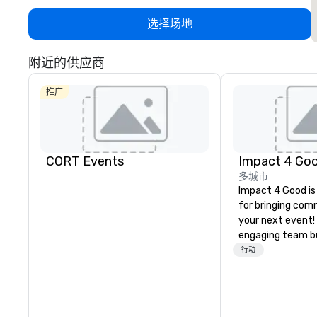
选择场地
附近的供应商
推广
CORT Events
Impact 4 Go
多城市
Impact 4 Good is
for bringing com
your next event!
engaging team bui
are just part of 
行动
us identify the b
cause/beneficiar
manage the donat
and bring the sp