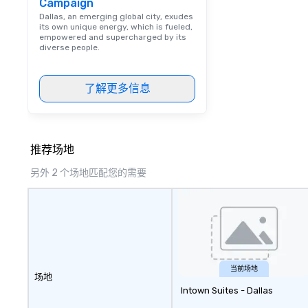
Campaign
Dallas, an emerging global city, exudes
its own unique energy, which is fueled,
empowered and supercharged by its
diverse people.
了解更多信息
推荐场地
另外 2 个场地匹配您的需要
当前场地
场地
Intown Suites - Dallas