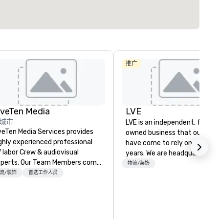
推广
iveTen Media
LVE
城市
LVE is an independent, family
veTen Media Services provides
owned business that our clie
ghly experienced professional
have come to rely on for ove
 labor Crew & audiovisual
years. We are headquartered 
. Our Team Members come
Las Vegas and have satellite
物流/装饰
om a variety of industry
流/装饰
首选工作人员
offices in Nashville, Denver, Da
ckgrounds and audio-visual
and Orlando that offer
oduction. Each of our team
comprehensive tradeshow a
mbers has a strong work ethic
exposition services in every 
 ensure we make your event,
North American market. With 