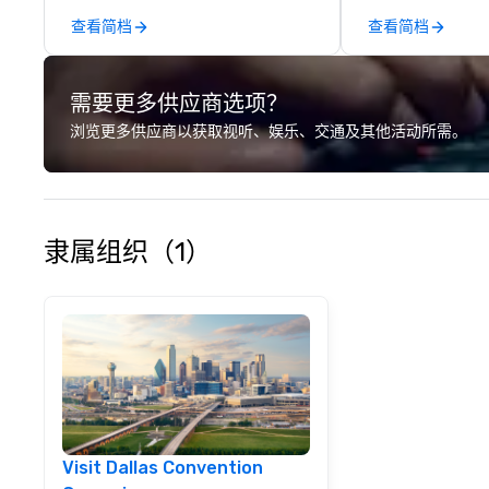
service to your 
查看简档
查看简档
initial request t
your event, Impa
handles all the details. 
需要更多供应商选项？
we? Nationwide a
local team’s got
浏览更多供应商以获取视听、娱乐、交通及其他活动所需。
a cause you love
your philanthropi
action. Short on 
typically range 
to 2 hours. Look
隶属组织（1）
unique? We cust
meet your
goals/objectives
Visit Dallas Convention