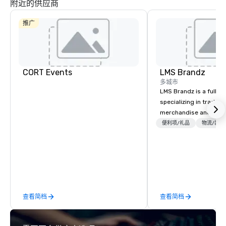
附近的供应商
推广
CORT Events
LMS Brandz
多城市
LMS Brandz is a full-s
specializing in trade 
merchandise and muc
booth giveaways and 
便利项/礼品
物流/装饰
to executive gifting, d
banners, signage, fulfi
logistics, shipping, al
commerce solutions we 
While there are many 
companies to choose f
查看简档
查看简档
years of industry exp
commitment to except
service set us apart. W