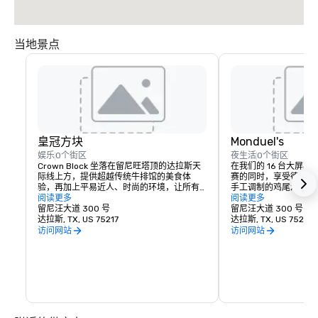
当地景点
皇冠方块
Monduel's
娱乐
0个街区
夜生活
0个街区
Crown Block 坐落在留尼旺塔顶的达拉斯天
在我们的 16 台大屏
际线上方，提供超越传统牛排馆的美食体
赛的同时，享受德克萨
验，再加上平易近人、时尚的环境，让所有
手工调制的鸡尾酒以及
烧烤、烤制和烤制的食物尽情享用。牛排、
阅读更多
Monduel's 设有 4
阅读更多
海鲜和植物性美食之间的完美平衡，食材来
留尼汪大道 300 号
息室座位，是漫长一天
留尼汪大道 300 号
自当地农场、牧场和墨西哥湾。Rare Steak 
达拉斯, TX, US 75217
理想场所。聚集好友，
达拉斯, TX, US 75207
计划包括一系列产品，包括优质牛肉、德州
空间，设施齐全，配有
访问网站
访问网站
和牛和日本A5和牛，此外还有寿司和冰镇海
电视。在我们 18 层
鲜陈列、糕点师在场的甜点吧以及招牌精酿
Monduel's 在俯
鸡尾酒和丰富的酒单。
下营造出凉爽休闲的氛