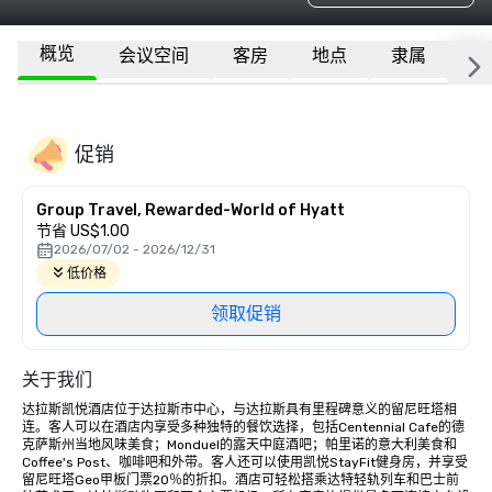
概览
会议空间
客房
地点
隶属
更
促销
Group Travel, Rewarded-World of Hyatt
节省 US$1.00
2026/07/02 - 2026/12/31
低价格
领取促销
关于我们
达拉斯凯悦酒店位于达拉斯市中心，与达拉斯具有里程碑意义的留尼旺塔相
连。客人可以在酒店内享受多种独特的餐饮选择，包括Centennial Cafe的德
克萨斯州当地风味美食；Monduel的露天中庭酒吧；帕里诺的意大利美食和
Coffee's Post、咖啡吧和外带。客人还可以使用凯悦StayFit健身房，并享受
留尼旺塔Geo甲板门票20％的折扣。酒店可轻松搭乘达特轻轨列车和巴士前