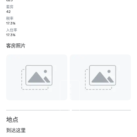
625
套房
42
税率
17.3%
入住率
17.3%
客房照片
查
看
另
外
12
个
地点
到达这里