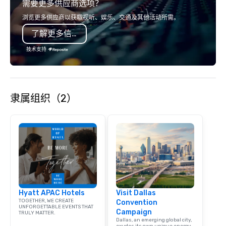
需要更多供应商选项？
smart, reliable soluti
make the end-user ex
浏览更多供应商以获取视听、娱乐、交通及其他活动所需。
seamless from start to fini
了解更多信息
also a certified WOSB.
技术支持
隶属组织（2）
Hyatt APAC Hotels
Visit Dallas
TOGETHER, WE CREATE
Convention
UNFORGETTABLE EVENTS THAT
Campaign
TRULY MATTER.
Dallas, an emerging global city,