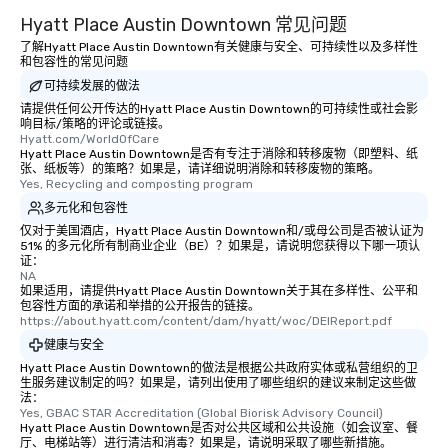
Hyatt Place Austin Downtown 常见问题
了解Hyatt Place Austin Downtown有关健康与安全、可持续性以及多样性
和包容性的常见问题
可持续发展的做法
请提供任何公开传达的Hyatt Place Austin Downtown的可持续性或社会影
响目标/策略的评论或链接。
Hyatt.com/WorldOfCare
Hyatt Place Austin Downtown是否有专注于消除和转移废物（即塑料、纸
张、纸板等）的策略？如果是，请详细说明消除和转移废物的策略。
Yes, Recycling and composting program
多元化和包容性
仅对于美国酒店，Hyatt Place Austin Downtown和/或母公司是否被认证为
51% 的多元化所有制商业企业（BE）？如果是，请说明您获得以下哪一项认
证：
NA
如果适用，请提供Hyatt Place Austin Downtown关于其在多样性、公平和
包容性方面的承诺和举措的公开报告的链接。
https://about.hyatt.com/content/dam/hyatt/woc/DEIReport.pdf
健康与安全
Hyatt Place Austin Downtown的做法是根据公共政府实体或私营组织的卫
生服务建议制定的吗？如果是，请列出使用了哪些组织的建议来制定这些做
法：
Yes, GBAC STAR Accreditation (Global Biorisk Advisory Council)
Hyatt Place Austin Downtown是否对公共区域和公共设施（如会议室、餐
厅、电梯站等）进行清洁和消毒？如果是，请说明采取了哪些新措施。