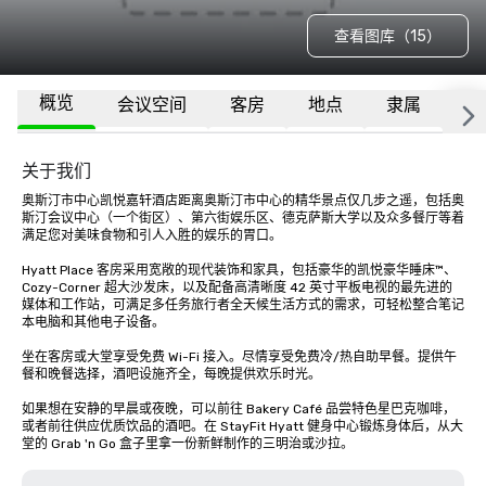
查看图库（15）
概览
会议空间
客房
地点
隶属
更
关于我们
奥斯汀市中心凯悦嘉轩酒店距离奥斯汀市中心的精华景点仅几步之遥，包括奥
斯汀会议中心（一个街区）、第六街娱乐区、德克萨斯大学以及众多餐厅等着
满足您对美味食物和引人入胜的娱乐的胃口。

Hyatt Place 客房采用宽敞的现代装饰和家具，包括豪华的凯悦豪华睡床™、
Cozy-Corner 超大沙发床，以及配备高清晰度 42 英寸平板电视的最先进的
媒体和工作站，可满足多任务旅行者全天候生活方式的需求，可轻松整合笔记
本电脑和其他电子设备。

坐在客房或大堂享受免费 Wi-Fi 接入。尽情享受免费冷/热自助早餐。提供午
餐和晚餐选择，酒吧设施齐全，每晚提供欢乐时光。 

如果想在安静的早晨或夜晚，可以前往 Bakery Café 品尝特色星巴克咖啡，
或者前往供应优质饮品的酒吧。在 StayFit Hyatt 健身中心锻炼身体后，从大
堂的 Grab 'n Go 盒子里拿一份新鲜制作的三明治或沙拉。