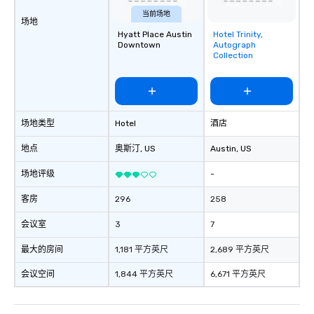
当前场地
场地
Hyatt Place Austin
Hotel Trinity,
Removed from
Downtown
Autograph
favorites
Collection
场地类型
Hotel
酒店
地点
奥斯汀
, US
Austin
, US
场地评级
-
客房
296
258
会议室
3
7
最大的房间
1,181 平方英尺
2,689 平方英尺
会议空间
1,844 平方英尺
6,671 平方英尺