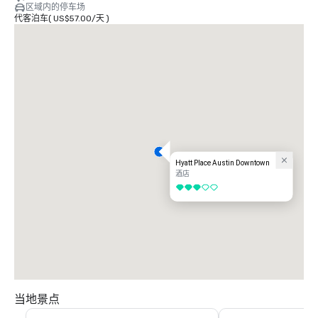
区域内的停车场
代客泊车
(
US$57.00
/
天
)
Hyatt Place Austin Downtown
酒店
3/5
当地景点