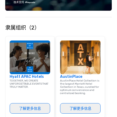
技术支持
隶属组织（2）
Hyatt APAC Hotels
AustinPlace
TOGETHER, WE CREATE
AustinPlace Hotel Collection is
UNFORGETTABLE EVENTS THAT
the largest Marriott Hotel
TRULY MATTER.
Collection in Texas, curated for
optimum convenience and
centralized booking.
了解更多信息
了解更多信息