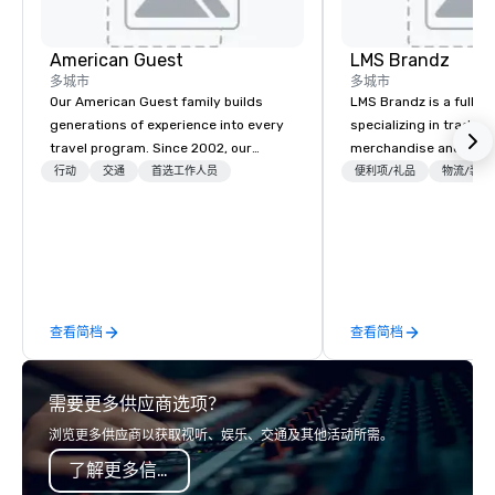
American Guest
LMS Brandz
多城市
多城市
Our American Guest family builds
LMS Brandz is a full-s
generations of experience into every
specializing in trade 
travel program. Since 2002, our
merchandise and muc
mission has been to capture the
booth giveaways and 
行动
交通
首选工作人员
便利项/礼品
物流/装饰
imagination of your corporate guests
to executive gifting, d
with tailored incentives, events,
banners, signage, fulfi
meetings, and VIP travel experiences
logistics, shipping, al
throughout the USA and beyond. From
commerce solutions we 
initial contact, through planning,
While there are many 
sourcing, contracting, and on-site
companies to choose f
查看简档
查看简档
management, we treat your project as
years of industry exp
if we were the client. Our personal
commitment to except
network of global suppliers helps us
service set us apart. W
需要更多供应商选项？
bring your vision to life. With genuine
smart, reliable soluti
passion, an international team, and
make the end-user ex
浏览更多供应商以获取视听、娱乐、交通及其他活动所需。
American hospitality, we deliver our
seamless from start to fini
了解更多信息
promise: your business matters.
also a certified WOSB.