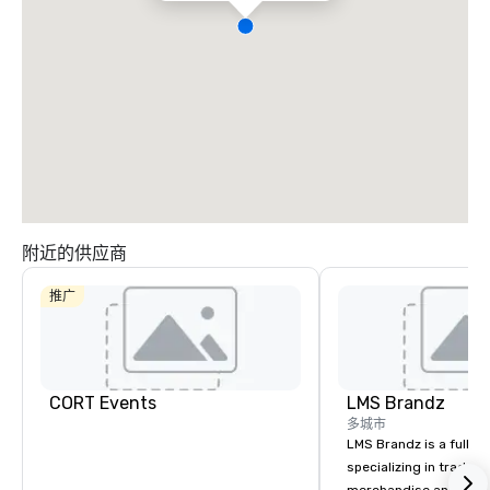
附近的供应商
推广
CORT Events
LMS Brandz
多城市
LMS Brandz is a full-s
specializing in trade 