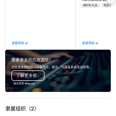
merchandise and muc
booth giveaways and 
便利项/礼品
物流/装饰
to executive gifting, d
banners, signage, fulfi
logistics, shipping, al
commerce solutions we 
While there are many 
companies to choose f
查看简档
查看简档
years of industry exp
commitment to except
service set us apart. W
需要更多供应商选项？
smart, reliable soluti
make the end-user ex
浏览更多供应商以获取视听、娱乐、交通及其他活动所需。
seamless from start to fini
了解更多信息
also a certified WOSB.
技术支持
隶属组织（2）