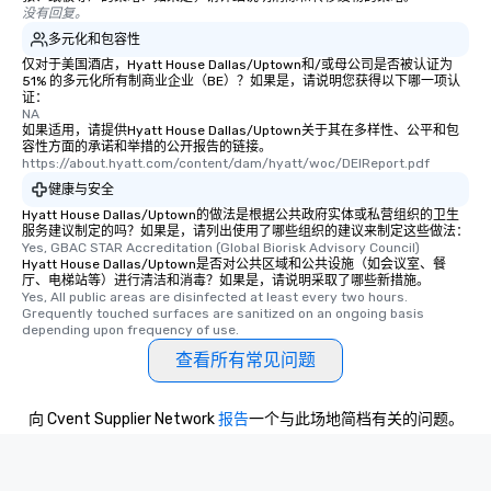
没有回复。
多元化和包容性
仅对于美国酒店，Hyatt House Dallas/Uptown和/或母公司是否被认证为
51% 的多元化所有制商业企业（BE）？如果是，请说明您获得以下哪一项认
证：
NA
如果适用，请提供Hyatt House Dallas/Uptown关于其在多样性、公平和包
容性方面的承诺和举措的公开报告的链接。
https://about.hyatt.com/content/dam/hyatt/woc/DEIReport.pdf
健康与安全
Hyatt House Dallas/Uptown的做法是根据公共政府实体或私营组织的卫生
服务建议制定的吗？如果是，请列出使用了哪些组织的建议来制定这些做法：
Yes, GBAC STAR Accreditation (Global Biorisk Advisory Council)
Hyatt House Dallas/Uptown是否对公共区域和公共设施（如会议室、餐
厅、电梯站等）进行清洁和消毒？如果是，请说明采取了哪些新措施。
Yes, All public areas are disinfected at least every two hours. 
Grequently touched surfaces are sanitized on an ongoing basis 
depending upon frequency of use.
查看所有常见问题
向 Cvent Supplier Network
报告
一个与此场地简档有关的问题。