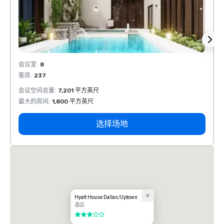
会议室
:
8
会议室
客房
:
237
客房
:
会议空间总量
:
7,201 平方英尺
会议空
最大的房间
:
1,800 平方英尺
最大的
选择场地
Hyatt House Dallas/Uptown
酒店
3/5