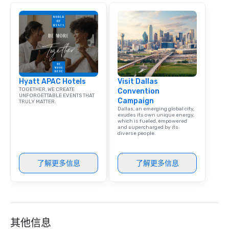
Hyatt APAC Hotels
Visit Dallas
TOGETHER, WE CREATE
Convention
UNFORGETTABLE EVENTS THAT
Campaign
TRULY MATTER.
Dallas, an emerging global city,
exudes its own unique energy,
which is fueled, empowered
and supercharged by its
diverse people.
了解更多信息
了解更多信息
其他信息