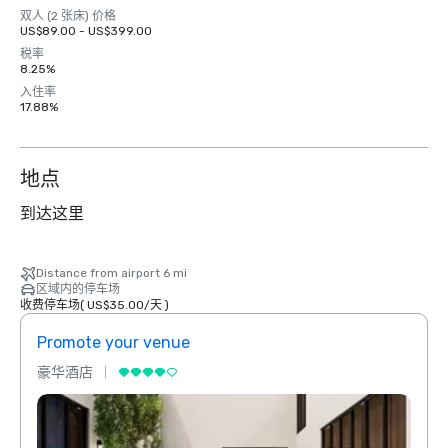
双人 (2 张床) 价格
US$89.00 - US$399.00
税率
8.25%
入住率
17.88%
地点
到达这里
Distance from airport 6 mi
区域内的停车场
收费停车场
(
US$35.00
/
天
)
Promote your venue
Prom
豪华酒店
豪华