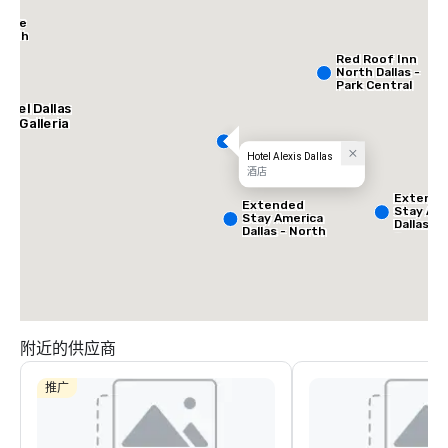
Place
North
Red Roof Inn
North Dallas -
Park Central
otel Dallas
he Galleria
Hotel Alexis Dallas
酒店
Extend
Extended
Stay Ame
Stay America
Dallas -
Dallas - North
Greenvil
- Park Central
Avenue
附近的供应商
推广
La Quinta Inn
& Suites by
Wyndham