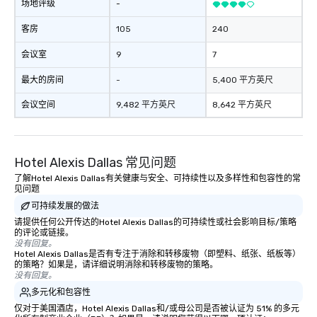
场地评级
-
in that "golden hour"
the music is sophistic
客房
105
240
cocktails and conversa
会议室
9
7
infectious enough to 
engaged and energize
最大的房间
-
5,400 平方英尺
the night. ► Pop Nouveau has
decades of experience
会议空间
9,482 平方英尺
8,642 平方英尺
weddings all over the 
ready to provide you w
soundtrack to enhanc
Hotel Alexis Dallas 常见问题
of your special day! F
mood for your "I do" m
了解Hotel Alexis Dallas有关健康与安全、可持续性以及多样性和包容性的常
见问题
creating a swinging vib
可持续发展的做法
hour, to providing som
for dinner which lead r
请提供任何公开传达的Hotel Alexis Dallas的可持续性或社会影响目标/策略
的评论或链接。
unforgettable all night
没有回复。
Pop Nouveau will be th
Hotel Alexis Dallas是否有专注于消除和转移废物（即塑料、纸张、纸板等）
的策略？如果是，请详细说明消除和转移废物的策略。
of the way to make pl
没有回复。
wedding day a breeze
多元化和包容性
options available for 
仅对于美国酒店，Hotel Alexis Dallas和/或母公司是否被认证为 51% 的多元
and every budget.