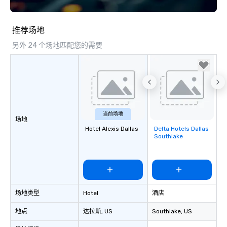
lean in, sparking conv
connection. ► How We Elevate Your
Event: We don’t just p
推荐场地
background music; we 
另外 24 个场地匹配您的需要
curated atmosphere. W
high-stakes corporate 
intimate boutique wedd
brand launch, our ens
styled and coached to
aesthetic excellence of
Bespoke Curation: From
当前场地
场地
pianists to full "Big B
Hotel Alexis Dallas
Delta Hotels Dallas
Removed from
orchestras. Versatile R
Southlake
favorites
library of hundreds of
rearranged with synco
and soul. ► Visual Sophistication: Our
performers reflect the
aesthetic—classic ele
场地类型
Hotel
酒店
modern edge. By choo
Nouveau Jazz, you aren
地点
达拉斯
, US
Southlake
, US
a band; you are securi
immersive experience.