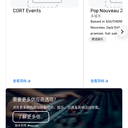
Dallas North
Central
CORT Events
多城市
Based in SOUTHERN CA
Nouveau Jazz Entertai
premier, full-service J
entertainment manag
聘请娱乐
specializing in a sophi
genre musical experien
Nouveau Jazz." Our mis
create and curate memo
entertainment experie
clients and audiences 
查看简档
查看简档
enthusiasm after every eve
makes our approach spe
"Recognition Factor." 
需要更多供应商选项？
audience hears a famil
Spears, Bruno Mars, or
浏览更多供应商以获取视听、娱乐、交通及其他活动所需。
melody reimagined thr
了解更多信息
1940s lens, it creates 
moment. It invites the
技术支持