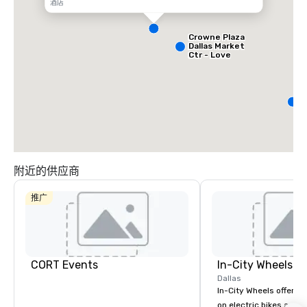
酒店
Crowne Plaza
Dallas Market
Ctr - Love
Field
D
S
M
C
附近的供应商
推广
CORT Events
In-City Wheels
Dallas
In-City Wheels offers t
on electric bikes and 