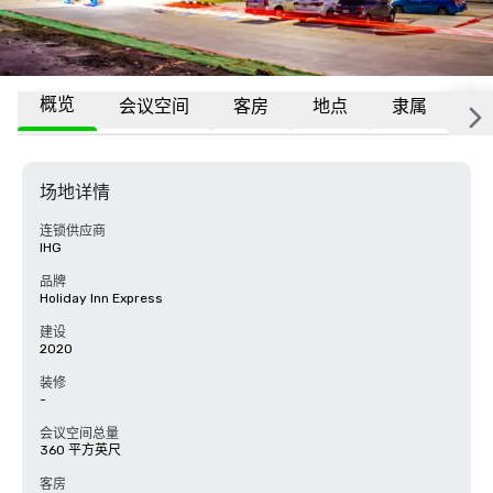
概览
会议空间
客房
地点
隶属
常
场地详情
连锁供应商
IHG
品牌
Holiday Inn Express
建设
2020
装修
-
会议空间总量
360 平方英尺
客房