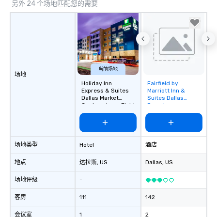
另外 24 个场地匹配您的需要
当前场地
场地
Holiday Inn
Fairfield by
Removed from
Express & Suites
Marriott Inn &
favorites
Dallas Market
Suites Dallas
Center - Love Field
Downtown
场地类型
Hotel
酒店
地点
达拉斯
, US
Dallas
, US
场地评级
-
客房
111
142
会议室
1
2