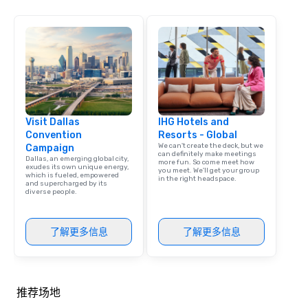
Visit Dallas
IHG Hotels and
Convention
Resorts - Global
We can't create the deck, but we
Campaign
can definitely make meetings
Dallas, an emerging global city,
more fun. So come meet how
exudes its own unique energy,
you meet. We'll get your group
which is fueled, empowered
in the right headspace.
and supercharged by its
diverse people.
了解更多信息
了解更多信息
推荐场地