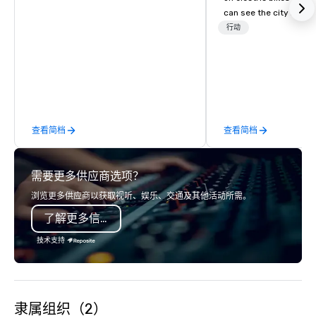
can see the city in th
possible. Our tours ar
行动
customizable, so you 
which parts of Dallas 
And our guides are the
business, so you’re g
have a good time.
查看简档
查看简档
需要更多供应商选项？
浏览更多供应商以获取视听、娱乐、交通及其他活动所需。
了解更多信息
技术支持
隶属组织（2）