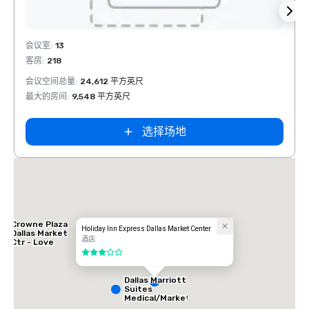
Removed from favorites
Rem
会议室
:
13
会议室
客房
:
218
客房
:
1
会议空间总量
:
24,612 平方英尺
会议空
最大的房间
:
9,548 平方英尺
最大的
选择场地
Crowne Plaza
Holiday Inn Express Dallas Market Center
Dallas Market
酒店
Ctr - Love
Field
3/5
Dallas Marriott
Suites
Medical/Market
Center