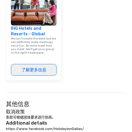
IHG Hotels and
Resorts - Global
We can't create the deck, but we
can definitely make meetings
more fun. So come meet how
you meet. We'll get your group
in the right headspace.
了解更多信息
其他信息
取消政策
条款可根据团体要求进行协商。
Additional details
https://www.facebook.com/HolidayInnDallas/