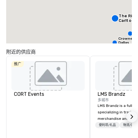
The Ritz
Carlton, 
S
Da
Crowne Pl
Dallas
Downtow
Aloft Da
附近的供应商
Downt
推广
CORT Events
LMS Brandz
多城市
LMS Brandz is a full-s
specializing in trade 
merchandise and muc
booth giveaways and 
便利项/礼品
物流/装饰
to executive gifting, d