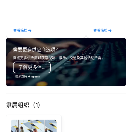
banners, signage, fulfi
logistics, shipping, al
commerce solutions we 
While there are many 
companies to choose f
查看简档
查看简档
years of industry exp
commitment to except
service set us apart. W
需要更多供应商选项？
smart, reliable soluti
make the end-user ex
浏览更多供应商以获取视听、娱乐、交通及其他活动所需。
seamless from start to fini
了解更多信息
also a certified WOSB.
技术支持
隶属组织（1）