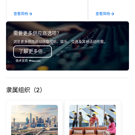
acclaimed restaurants,
of excellence rarely fo
查看简档
查看简档
catering industry.
需要更多供应商选项？
浏览更多供应商以获取视听、娱乐、交通及其他活动所需。
了解更多信息
技术支持
隶属组织（2）