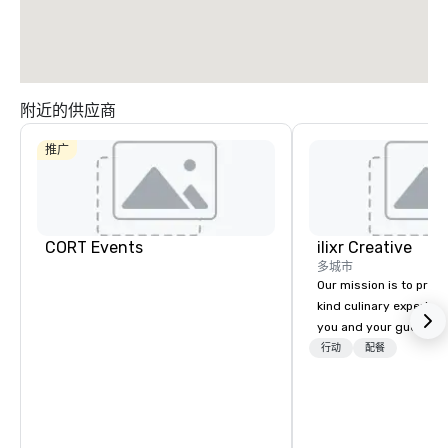
附近的供应商
推广
CORT Events
ilixr Creative
多城市
Our mission is to prov
kind culinary experien
you and your guests wi
memories and satiated
行动
配餐
detail is meticulously 
our commitment to hosp
over 40 years of expe
in some of the world'