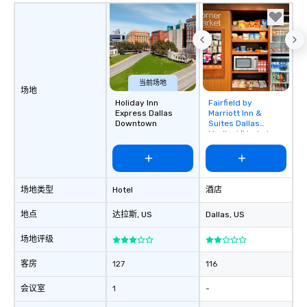
当前场地
场地
Holiday Inn
Fairfield by
Removed from
Express Dallas
Marriott Inn &
favorites
Downtown
Suites Dallas
Medical/Market
Center
场地类型
Hotel
酒店
地点
达拉斯
, US
Dallas
, US
场地评级
客房
127
116
会议室
1
-