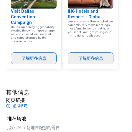
Visit Dallas
IHG Hotels and
Convention
Resorts - Global
We can't create the deck, but we
Campaign
can definitely make meetings
Dallas, an emerging global city,
more fun. So come meet how
exudes its own unique energy,
you meet. We'll get your group
which is fueled, empowered
in the right headspace.
and supercharged by its
diverse people.
了解更多信息
了解更多信息
其他信息
网页链接
虚拟参观
推荐场地
另外 24 个场地匹配您的需要