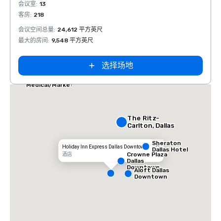
Removed from favorites
Rem
会议室
:
13
会议室
客房
:
218
客房
:
1
会议空间总量
:
24,612 平方英尺
会议空
最大的房间
:
9,548 平方英尺
最大的
选择场地
Dallas Marriott
Suites
Medical/Market
Center
The Ritz-
Carlton, Dallas
Sheraton
Holiday Inn Express Dallas Downtown
Dallas Hotel
Crowne Plaza
酒店
Dallas
Downtown
Aloft Dallas
Downtown