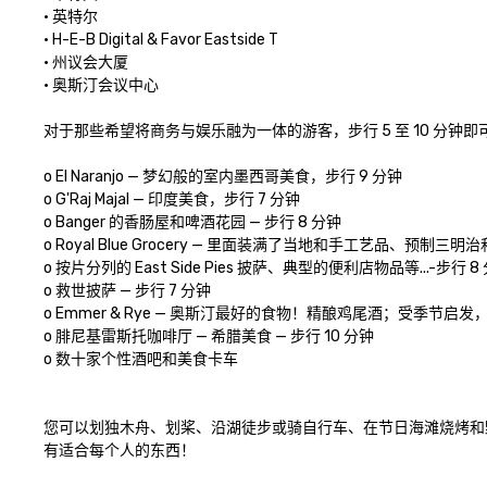
• 英特尔

• H-E-B Digital & Favor Eastside T 

• 州议会大厦 

• 奥斯汀会议中心

对于那些希望将商务与娱乐融为一体的游客，步行 5 至 10 分钟
o El Naranjo — 梦幻般的室内墨西哥美食，步行 9 分钟

o G'Raj Majal — 印度美食，步行 7 分钟

o Banger 的香肠屋和啤酒花园 — 步行 8 分钟

o Royal Blue Grocery — 里面装满了当地和手工艺品、预制
o 按片分列的 East Side Pies 披萨、典型的便利店物品等...-步行 8 
o 救世披萨 — 步行 7 分钟

o Emmer & Rye — 奥斯汀最好的食物！精酿鸡尾酒；受季节启发，主
o 腓尼基雷斯托咖啡厅 — 希腊美食 — 步行 10 分钟

o 数十家个性酒吧和美食卡车

您可以划独木舟、划桨、沿湖徒步或骑自行车、在节日海滩烧烤和
有适合每个人的东西！ 
