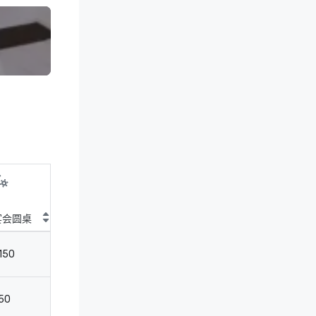
宴会圆桌
鸡尾酒圆桌
剧院
教
150
200
200
10
50
80
100
5