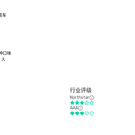
车

种口味

人

行业评级
Northstar
AAA