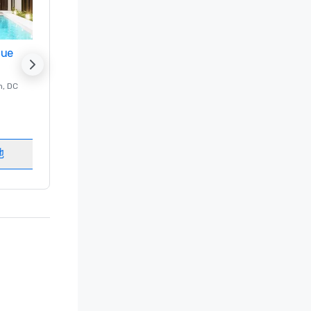
nue
Promote your venue
n
, DC
的 豪华酒店
Washington
, DC
客房
:
237
会议室
:
8
地
选择场地