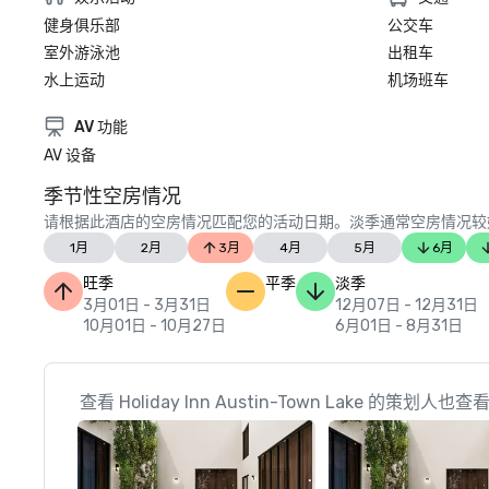
健身俱乐部
公交车
室外游泳池
出租车
水上运动
机场班车
AV 功能
AV 设备
季节性空房情况
请根据此酒店的空房情况匹配您的活动日期。淡季通常空房情况较
1月
2月
3月
4月
5月
6月
旺季
平季
淡季
3月01日 - 3月31日
12月07日 - 12月31日
10月01日 - 10月27日
6月01日 - 8月31日
查看 Holiday Inn Austin-Town Lake 的策划人也查