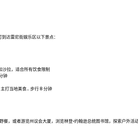
即可到达雷尼街娱乐区以下景点：

三明治和沙拉，适合所有饮食限制

分钟

打当地美食... 步行 8 分钟

野餐，或者游览州议会大厦，浏览林登·约翰逊总统图书馆，探索户外活