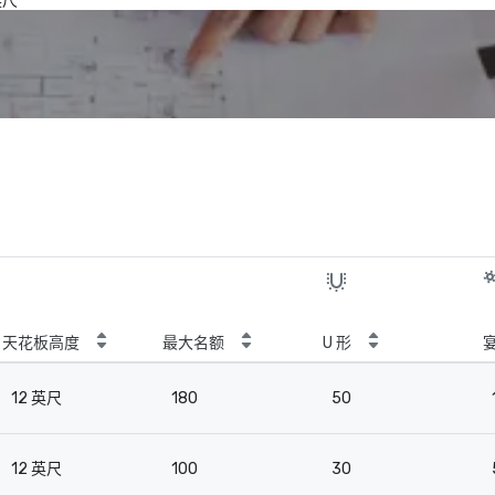
英尺
天花板高度
最大名额
U 形
12 英尺
180
50
12 英尺
100
30