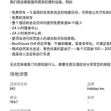
我们很自豪能提供周到的便利设施，例如 

• 免费停车 — 5 层高的车库和充足的地面空间，可停放公共汽车和班
• 免费机场班车

• 整个酒店和会议空间均提供免费高速Wi-Fi接入

• 24 小时健身中心

• 24 小时商务中心和

• 屋顶泳池可欣赏迷人的湖泊和天际线景观。 

• Boathouse Grill 供应早餐、午餐和晚餐，菜单多样化，可满足各
• 两间自然采光充足、景色优美的宴会厅——每个可容纳 100 — 200 
• 直接进入远足和自行车道 

无论您来奥斯汀的原因是什么，都要在假日酒店充分享受您的旅程
场地详情
连锁供应商
品牌
IHG
Holiday Inn
建设
装修
1967
-
会议空间总量
客房