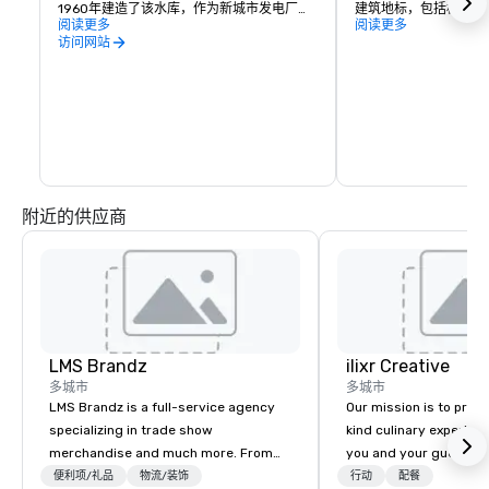
1960年建造了该水库，作为新城市发电厂的
建筑地标，包括标志性
冷却池。该湖的表面积为416英亩，现在主要
阅读更多
厦（1888 年）和德里斯
阅读更多
用于娱乐和防洪。流出地点是科罗拉多河！

年），与现代博物馆融
访问网站
涌向穆迪剧院的奥斯汀
在奥斯汀每年超过300天的日照中，没有比
布斯烧烤等著名场所，
伯德夫人湖更好的去处了。无论是徒步旅行
街沿线的高能量酒吧。
还是骑自行车，做站立式桨板瑜伽，还是乘
船游船，在美丽的奥斯汀市中心，您都会发
现在美丽的奥斯汀市中心享受户外乐趣。

伯德夫人湖是科罗拉多河上的人工湖，横跨
特拉维斯县奥斯汀的南侧（中心位于北纬
30°15'，西经97°43'），绵延五英里以上。

附近的供应商
小时

星期一至星期五

上午 8:00-下午 5:00
LMS Brandz
ilixr Creative
多城市
多城市
LMS Brandz is a full-service agency
Our mission is to prov
specializing in trade show
kind culinary experien
merchandise and much more. From
you and your guests wi
booth giveaways and branded apparel
memories and satiated
便利项/礼品
物流/装饰
行动
配餐