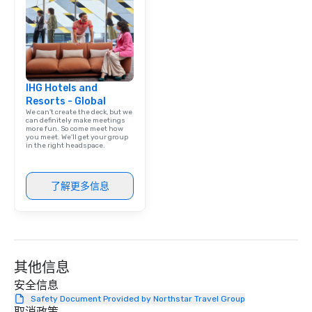
IHG Hotels and
Resorts - Global
We can't create the deck, but we
can definitely make meetings
more fun. So come meet how
you meet. We'll get your group
in the right headspace.
了解更多信息
其他信息
安全信息
Safety Document Provided by Northstar Travel Group
取消政策