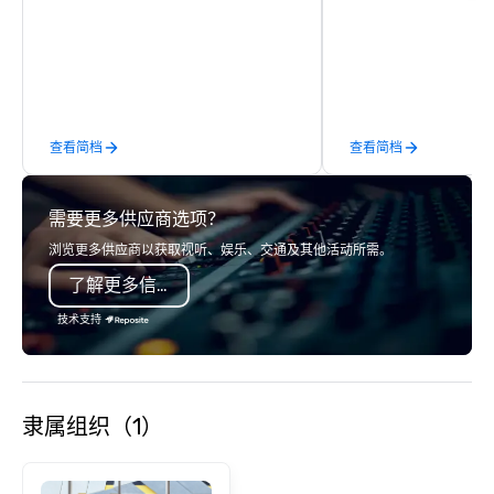
to executive gifting, displays,
detail is meticulously 
banners, signage, fulfillment,
our commitment to hosp
logistics, shipping, along with e-
over 40 years of expe
commerce solutions we handle it all.
in some of the world'
While there are many promotional
acclaimed restaurants,
companies to choose from, our 20+
of excellence rarely fo
查看简档
查看简档
years of industry experience and
catering industry.
commitment to exceptional customer
service set us apart. We deliver
需要更多供应商选项？
smart, reliable solutions designed to
make the end-user experience
浏览更多供应商以获取视听、娱乐、交通及其他活动所需。
seamless from start to finish. We are
了解更多信息
also a certified WOSB.
技术支持
隶属组织（1）