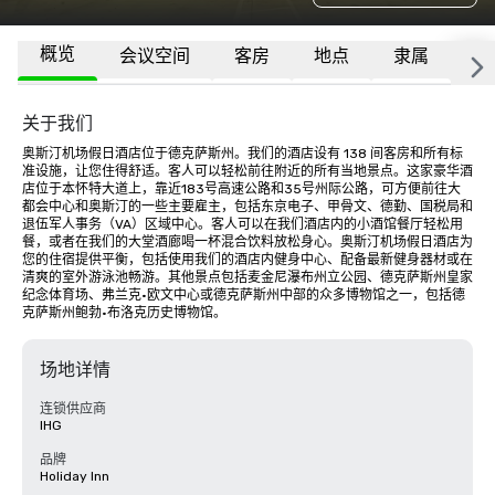
概览
会议空间
客房
地点
隶属
更
关于我们
奥斯汀机场假日酒店位于德克萨斯州。我们的酒店设有 138 间客房和所有标
准设施，让您住得舒适。客人可以轻松前往附近的所有当地景点。这家豪华酒
店位于本怀特大道上，靠近183号高速公路和35号州际公路，可方便前往大
都会中心和奥斯汀的一些主要雇主，包括东京电子、甲骨文、德勤、国税局和
退伍军人事务（VA）区域中心。客人可以在我们酒店内的小酒馆餐厅轻松用
餐，或者在我们的大堂酒廊喝一杯混合饮料放松身心。奥斯汀机场假日酒店为
您的住宿提供平衡，包括使用我们的酒店内健身中心、配备最新健身器材或在
清爽的室外游泳池畅游。其他景点包括麦金尼瀑布州立公园、德克萨斯州皇家
纪念体育场、弗兰克·欧文中心或德克萨斯州中部的众多博物馆之一，包括德
克萨斯州鲍勃·布洛克历史博物馆。
场地详情
连锁供应商
IHG
品牌
Holiday Inn