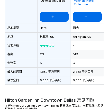
Downtown Dallas
Valencia Hotel
favorites
Feel Like a VIP at Each
Collection
Smacking Foodie Tours
group members never 
about waiting in line to
restaurant or being sh
场地类型
Hotel
酒店
than desirable table. O
everyone is treated lik
地点
达拉斯
, US
Arlington
, US
immediate seating upon
What’s more, your gro
场地评级
-
a special warm welcom
from the restaurant c
客房
171
143
be printed featuring yo
会议室
6
3
which can be an added 
those Instagram mome
最大的房间
1,860 平方英尺
2,532 平方英尺
For added ease, we ca
transportation pick-up
会议空间
5,000 平方英尺
5,000 平方英尺
as well as an event ph
for groups that desire 
experience, we can als
Hilton Garden Inn Downtown Dallas 常见问题
an evening helicopter 
glittering lights of The S
了解Hilton Garden Inn Downtown Dallas有关健康与安全、可持续性以及多