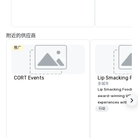
足球、大学和高中足球比赛、牛仔竞技和摩
托车越野赛。
附近的供应商
推广
CORT Events
Lip Smacking Foo
多城市
Lip Smacking Foodie T
award-winning VIP gro
experiences with visits
restaurants throughou
行动
States. Choose either
activity or evening d
groups are escorted i
the best tables in the 