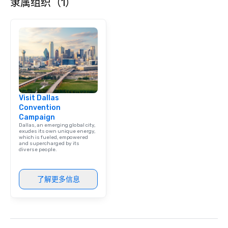
隶属组织（1）
Smacking Foodie Tours,
group is assured a top
experience with three 
signature dishes at ea
Our affordable tours a
person with tax and gr
included. The only thi
are drinks. However, 
package upgrade is ava
Visit Dallas
provides guests a sign
Convention
at various stops. Build Your Network
Campaign
Our exclusive experien
Dallas, an emerging global city,
ultimate networking op
exudes its own unique energy,
which is fueled, empowered
a typical sit-down dinn
and supercharged by its
diverse people.
to engage the person t
right of you. Because 
place at multiple resta
了解更多信息
walking in between, th
countless opportunitie
with different people 
down at each venue a
traverse along the way