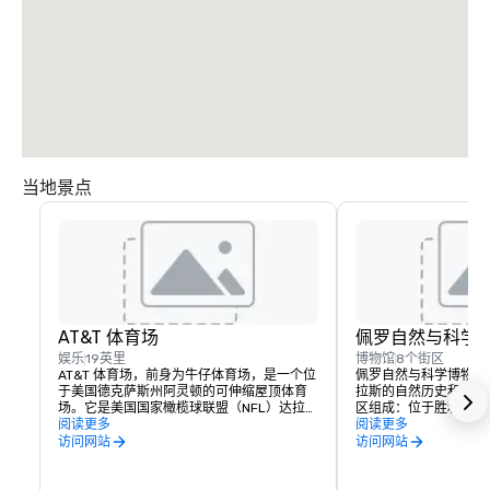
当地景点
AT&T 体育场
佩罗自然与科学
娱乐
19英里
博物馆
8个街区
AT&T 体育场，前身为牛仔体育场，是一个位
佩罗自然与科学博物馆
于美国德克萨斯州阿灵顿的可伸缩屋顶体育
拉斯的自然历史和科学
场。它是美国国家橄榄球联盟（NFL）达拉斯
区组成：位于胜利公园
牛仔队的主场，于 2009 年 5 月 27 日竣工。
阅读更多
公园的中学校区。胜利
阅读更多
它也是 Cotton Bowl Classic 和 Big 12 冠军
了纪念玛格特和罗斯·
访问网站
访问网站
赛的主场。该设施归阿灵顿市所有，还可用
于各种其他活动，例如音乐会、篮球比赛、