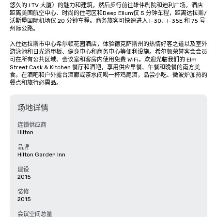
悠久的 LTV 大厦）的魅力和建筑，然后步行前往雄伟剧院和迪利广场。酒店
距离美国航空中心、时尚的住宅区和Deep Ellum仅 5 分钟车程，距离达拉斯/
沃斯堡国际机场仅 20 分钟车程。商务旅客可快速进入 I-30、I-35E 和 75 号
州际公路。

入住达拉斯市中心希尔顿花园酒店，体验德克萨斯州的热情好客之道以及室外
游泳池和日光浴甲板、健身中心和商务中心等便利设施。希尔顿荣誉客会会员
可在所有公共区域、会议室和客房内使用免费 WiFi。欢迎光临我们的 Elm 
Street Cask & Kitchen 餐厅和酒吧，享用供应早餐、午餐和晚餐的南方美
食。在酒吧和户外露台酒廊或茶水间喝一杯鸡尾酒，品尝小吃、微波炉加热的
餐点和旅行必需品。
场地详情
连锁供应商
Hilton
品牌
Hilton Garden Inn
建设
2015
装修
2015
会议空间总量