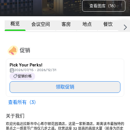
查看图库（16）
概览
会议空间
客房
地点
餐饮
隶
促销
Pick Your Perks!
2026/07/15 - 2026/12/31
促销价格
领取促销
查看所有（3）
关于我们
欢迎光临达拉斯市中心希尔顿花园酒店，这是一家新酒店，距离该市最独特的
景点之一感恩节广场仅几步之遥。欣赏这座 32 层高的高层大厦（前身为历史