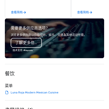
most-sought-after res
enjoy a parade of sign
查看简档
查看简档
and craft cocktails at 
with complete VIP serv
experience gives gues
需要更多供应商选项？
opportunity to sit next 
colleagues at each ven
浏览更多供应商以获取视听、娱乐、交通及其他活动所需。
mingle, and easily net
了解更多信息
is led by a professiona
specializing in escort
技术支持
with utmost care, who
each experience with 
engaging information 
Lip Smacking Foodie T
餐饮
entertaining activity 
dining experience meld
that are sure to add ne
菜单
meeting events, from 
Luna Roja Modern Mexican Cuisine
team building. All-Inclusive Group
Dining When meeting p
corporate group event