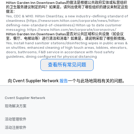
Hilton Garden Inn Downtown Dallas的做法是根据公共政府实体或私营组织
who leads the group on
的卫生服务建议制定的吗？如果是，请列出使用了哪些组织的建议来制定这些
offering engaging tidb
做法：
Yes, CDC & WHO. Hilton CleanStay, a new industry-defining standard of 
fascinating stories. S
cleanliness (https://newsroom.hilton.com/corporate/news/hilton-
interactive experience
defining-new-standard-of-cleanliness) Hilton up to date customer 
messaging: https://www.hilton.com/en/corporate/coronavirus/
along the way exclusive
Hilton Garden Inn Downtown Dallas是否对公共区域和公共设施（如会议
ensuring there is neve
室、餐厅、电梯站等）进行清洁和消毒？如果是，请说明采取了哪些新措施。
Different Types of Cuis
Yes, Install hand sanitizer stations/disinfecting wipes in public areas & 
on shuttles; enhanced cleaning of high touch areas, lobbies, elevators, 
experiences offer the a
doors, bathrooms; F&B service in accordance with food safety 
several renowned rest
guidelines, dining configured for physical distancing
convenient outing, inc
查看所有常见问题
and your guests might
discovered otherwise 
向 Cvent Supplier Network
报告
一个与此场地简档有关的问题。
at a typical corporate 
a way to try some of t
in the city and dive in
Cvent Supplier Network
cuisines and dishes. Al
selected dishes are cu
现场解决方案
high standards to ensu
delight any palate. Tours Available
活动管理软件
from Day to Night With
活动注册软件
group experience, bookin