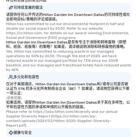
样性和包容性的常见问题
Memorable Experience f
Smacking Foodie Tours
可持续发展的做法
to gather and dine tha
请提供任何公开传达的Hilton Garden Inn Downtown Dallas的可持续性或社
会影响目标/策略的评论或链接。
experienced, and all ar
Hilton has committed to cut our environmental footprint in half and 
remember. Our one-of-
double our social impact by 2030. Refer to our website, 
https://cr.hilton.com, for details on our award-winning Environmental, 
are special, from the fi
Social and Governance (ESG) programs.
last. It’s an experienc
Hilton Garden Inn Downtown Dallas是否有专注于消除和转移废物（即塑
will reminisce about lo
料、纸张、纸板等）的策略？如果是，请详细说明消除和转移废物的策略。
Yes, Hilton has committed to reducing waste in our managed 
leave. Location, Location, Location
operations by 50% by 2030. Through the end of 2020, we have 
One of the best reason
reduced waste in our managed portfolio by 73% since our 2008 
baseline, and our managed and franchised hotels have reduced waste 
convenient and efficie
by 62%.
experience is designed
多元化和包容性
restaurants are within
仅对于美国酒店，Hilton Garden Inn Downtown Dallas和/或母公司是否被
walking distance of ea
认证为 51% 的多元化所有制商业企业（BE）？如果是，请说明您获得以下哪
short stroll allows you
一项认证：
members a chance to 
没有回复。
如果适用，请提供Hilton Garden Inn Downtown Dallas关于其在多样性、公
networking opportunit
平和包容性方面的承诺和举措的公开报告的链接。
heading to the next pl
Please refer to https://jobs.hilton.com/diversity and our annual 
Supplier Diversity Report (https://cr.hilton.com/wp-
itinerary. You Get a Dinner and a Show
content/uploads/2021/03/Hilton-2020-Supplier-Diversity-
Our tours offer an exqu
Report.pdf).
entertainment. All tour
健康与安全
knowledgeable, profes