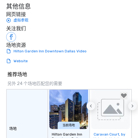
其他信息
experiences not only 
ways to network, but a
网页链接
way to do so. Large Groups Welcome
虚拟参观
Lip Smacking Foodie To
关注我们
groups, small or large.
experiences can acc
groups from as few as
场地资源
as 500 guests, making
Hilton Garden Inn Downtown Dallas Video
choice for any corpora
Website
Stress-Free Booking 
a tour is stress-free a
推荐场地
enjoy the company of 
more easily. You’ll tak
另外 24 个场地匹配您的需要
knowing that everythin
of from the moment the
booked to the minute i
Since the menu is alre
have nothing to worry 
remember to submit ah
当前场地
date any dietary restr
场地
Hilton Garden Inn
Caravan Court, by
Removed from
allergies for anyone in