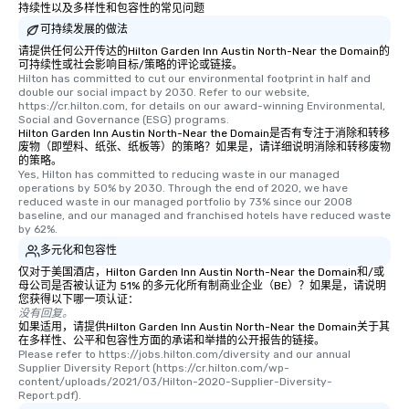
持续性以及多样性和包容性的常见问题
可持续发展的做法
请提供任何公开传达的Hilton Garden Inn Austin North-Near the Domain的
可持续性或社会影响目标/策略的评论或链接。
Hilton has committed to cut our environmental footprint in half and 
double our social impact by 2030. Refer to our website, 
https://cr.hilton.com, for details on our award-winning Environmental, 
Social and Governance (ESG) programs.
Hilton Garden Inn Austin North-Near the Domain是否有专注于消除和转移
废物（即塑料、纸张、纸板等）的策略？如果是，请详细说明消除和转移废物
的策略。
Yes, Hilton has committed to reducing waste in our managed 
operations by 50% by 2030. Through the end of 2020, we have 
reduced waste in our managed portfolio by 73% since our 2008 
baseline, and our managed and franchised hotels have reduced waste 
by 62%.
多元化和包容性
仅对于美国酒店，Hilton Garden Inn Austin North-Near the Domain和/或
母公司是否被认证为 51% 的多元化所有制商业企业（BE）？如果是，请说明
您获得以下哪一项认证：
没有回复。
如果适用，请提供Hilton Garden Inn Austin North-Near the Domain关于其
在多样性、公平和包容性方面的承诺和举措的公开报告的链接。
Please refer to https://jobs.hilton.com/diversity and our annual 
Supplier Diversity Report (https://cr.hilton.com/wp-
content/uploads/2021/03/Hilton-2020-Supplier-Diversity-
Report.pdf).