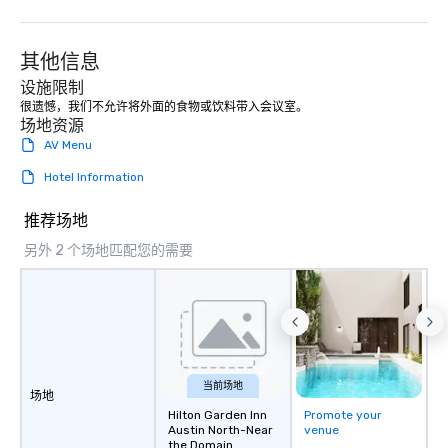
downtown. We support sustainable
practices and enjoy giving back to our
其他信息
community.
设施限制
很遗憾，我们不允许将外面的食物或饮料带入会议室。 
场地资源
AV Menu
Hotel Information
推荐场地
另外 2 个场地匹配您的需要
当前场地
场地
Hilton Garden Inn
Promote your
Austin North-Near
venue
the Domain