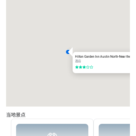
Hilton Garden Inn Austin North-Near the D
酒店
3/5
当地景点