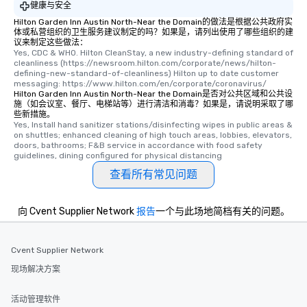
健康与安全
Hilton Garden Inn Austin North-Near the Domain的做法是根据公共政府实
体或私营组织的卫生服务建议制定的吗？如果是，请列出使用了哪些组织的建
议来制定这些做法：
Yes, CDC & WHO. Hilton CleanStay, a new industry-defining standard of 
cleanliness (https://newsroom.hilton.com/corporate/news/hilton-
defining-new-standard-of-cleanliness) Hilton up to date customer 
messaging: https://www.hilton.com/en/corporate/coronavirus/
Hilton Garden Inn Austin North-Near the Domain是否对公共区域和公共设
施（如会议室、餐厅、电梯站等）进行清洁和消毒？如果是，请说明采取了哪
些新措施。
Yes, Install hand sanitizer stations/disinfecting wipes in public areas & 
on shuttles; enhanced cleaning of high touch areas, lobbies, elevators, 
doors, bathrooms; F&B service in accordance with food safety 
guidelines, dining configured for physical distancing
查看所有常见问题
向 Cvent Supplier Network
报告
一个与此场地简档有关的问题。
Cvent Supplier Network
现场解决方案
活动管理软件