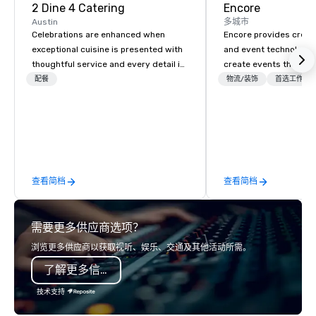
2 Dine 4 Catering
Encore
Austin
多城市
Celebrations are enhanced when
Encore provides creati
exceptional cuisine is presented with
and event technology 
thoughtful service and every detail is
create events that tr
considered. 2 Dine 4 Fine Catering
creates memorable ev
配餐
物流/装饰
首选工作人
offers the finest, bespoke cuisine and
that engage and tran
service throughout central Texas and
organizations. As the g
beyond. More than that, we are in the
event technology and 
happiness business. Let us be the
services, Encore’s tea
team to make your events, private
innovators and experts
parties and entertainment joyful and
results through strat
查看简档
查看简档
delightful. Email our Event Planners at
creative, advanced te
info@2dine4.com or give us a call at
digital, environmental,
512-467-6600. From cozy dinner
digital solutions for hy
需要更多供应商选项？
parties to opulent occasions 2 Dine 4
in-person events of an
provides the spark that brings your
浏览更多供应商以获取视听、娱乐、交通及其他活动所需。
party to life. Our team excels at
了解更多信息
designing menus just for you with
unwavering attention to detail. Our
技术支持
operations are tucked away in our
"Eastside Oasis" only 10 minutes from