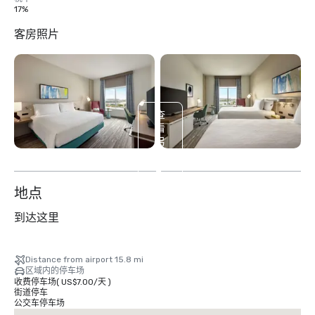
17%
客房照片
查
看
另
外
2
个
地点
到达这里
Distance from airport 15.8 mi
区域内的停车场
收费停车场
(
US$7.00
/
天
)
街道停车
公交车停车场