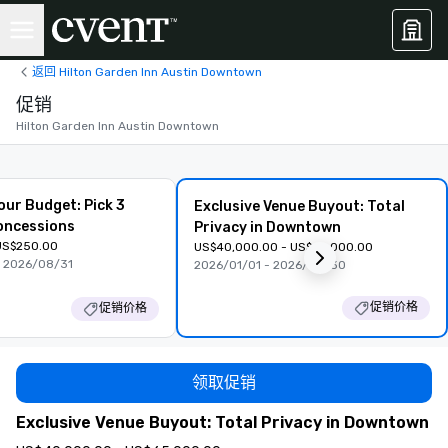
返回 Hilton Garden Inn Austin Downtown
促销
Hilton Garden Inn Austin Downtown
our Budget: Pick 3
Exclusive Venue Buyout: Total
oncessions
Privacy in Downtown
US$250.00
US$40,000.00 - US$65,000.00
- 2026/08/31
2026/01/01 - 2026/08/30
促销价格
促销价格
领取促销
Exclusive Venue Buyout: Total Privacy in Downtown