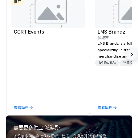
推广
CORT Events
LMS Brandz
多城市
LMS Brandz is a full-s
specializing in trade 
merchandise and muc
booth giveaways and 
便利项/礼品
物流/装饰
to executive gifting, d
banners, signage, fulfi
logistics, shipping, al
commerce solutions we 
While there are many 
companies to choose f
查看简档
查看简档
years of industry exp
commitment to except
service set us apart. W
需要更多供应商选项？
smart, reliable soluti
make the end-user ex
浏览更多供应商以获取视听、娱乐、交通及其他活动所需。