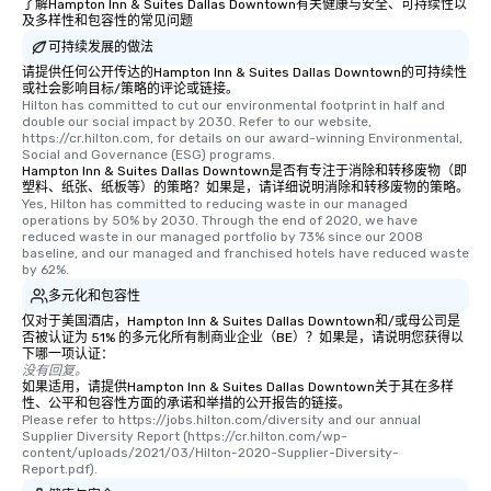
了解Hampton Inn & Suites Dallas Downtown有关健康与安全、可持续性以
及多样性和包容性的常见问题
可持续发展的做法
请提供任何公开传达的Hampton Inn & Suites Dallas Downtown的可持续性
或社会影响目标/策略的评论或链接。
Hilton has committed to cut our environmental footprint in half and 
double our social impact by 2030. Refer to our website, 
https://cr.hilton.com, for details on our award-winning Environmental, 
Social and Governance (ESG) programs.
Hampton Inn & Suites Dallas Downtown是否有专注于消除和转移废物（即
塑料、纸张、纸板等）的策略？如果是，请详细说明消除和转移废物的策略。
Yes, Hilton has committed to reducing waste in our managed 
operations by 50% by 2030. Through the end of 2020, we have 
reduced waste in our managed portfolio by 73% since our 2008 
baseline, and our managed and franchised hotels have reduced waste 
by 62%.
多元化和包容性
仅对于美国酒店，Hampton Inn & Suites Dallas Downtown和/或母公司是
否被认证为 51% 的多元化所有制商业企业（BE）？如果是，请说明您获得以
下哪一项认证：
没有回复。
如果适用，请提供Hampton Inn & Suites Dallas Downtown关于其在多样
性、公平和包容性方面的承诺和举措的公开报告的链接。
Please refer to https://jobs.hilton.com/diversity and our annual 
Supplier Diversity Report (https://cr.hilton.com/wp-
content/uploads/2021/03/Hilton-2020-Supplier-Diversity-
Report.pdf).