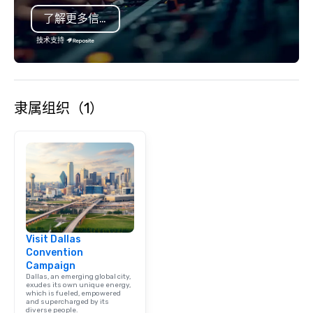
seamless from start to fini
了解更多信息
also a certified WOSB.
技术支持
隶属组织（1）
Visit Dallas
Convention
Campaign
Dallas, an emerging global city,
exudes its own unique energy,
which is fueled, empowered
and supercharged by its
diverse people.