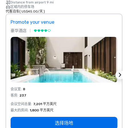
Distance from airport 9 mi
区域内的停车场
代客泊车
(
US$45.00
/
天
)
Promote your venue
Prom
豪华酒店
豪华
会议室
:
8
会议室
客房
:
237
客房
:
会议空间总量
:
7,201 平方英尺
会议空
最大的房间
:
1,800 平方英尺
最大的
选择场地