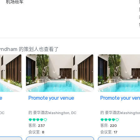
机场班车
n by Wyndham 的策划人也查看了
e
Promote your venue
Promote your ve
 DC
的 豪华酒店
Washington
, DC
的 豪华酒店
Washingto
客房
:
237
客房
:
220
会议室
:
8
会议室
:
17