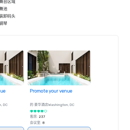
舞台区域
舞池
装卸码头
钢琴
nue
Promote your venue
n
, DC
的 豪华酒店
Washington
, DC
客房
:
237
会议室
:
8