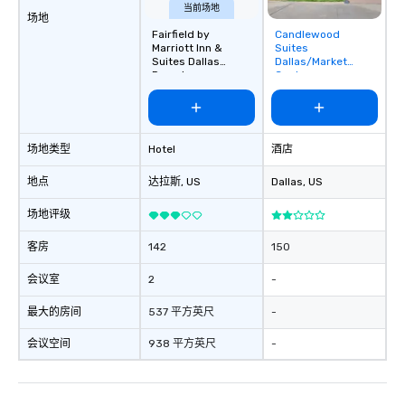
当前场地
场地
Fairfield by
Candlewood
Removed from
Marriott Inn &
Suites
favorites
Suites Dallas
Dallas/Market
Downtown
Center
场地类型
Hotel
酒店
地点
达拉斯
, US
Dallas
, US
场地评级
客房
142
150
会议室
2
-
最大的房间
537 平方英尺
-
会议空间
938 平方英尺
-