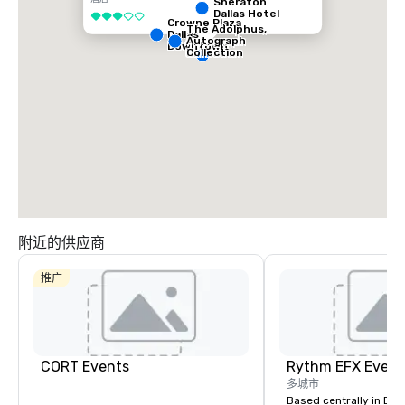
Sheraton
Dallas Hotel
3/5
Crowne Plaza
The Adolphus,
Dallas
Autograph
Downtown
Collection
附近的供应商
推广
CORT Events
多城市
Based centrally in Den