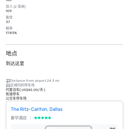
165
双人 (2 张床)
109
套房
37
税率
17.83%
地点
到达这里
Distance from airport 24.3 mi
区域内的停车场
代客泊车
(
US$45.00
/
天
)
街道停车
公交车停车场
The Ritz-Carlton, Dallas
Sher
豪华酒店
酒店