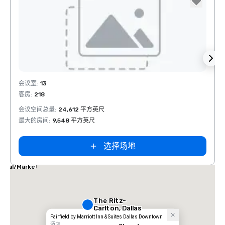
Removed from favorites
Rem
会议室
:
13
会议室
客房
:
218
客房
:
1
会议空间总量
:
24,612 平方英尺
会议空
最大的房间
:
9,548 平方英尺
最大的
选择场地
las Marriott
ites
dical/Market
nter
The Ritz-
Carlton, Dallas
Fairfield by Marriott Inn & Suites Dallas Downtown
酒店