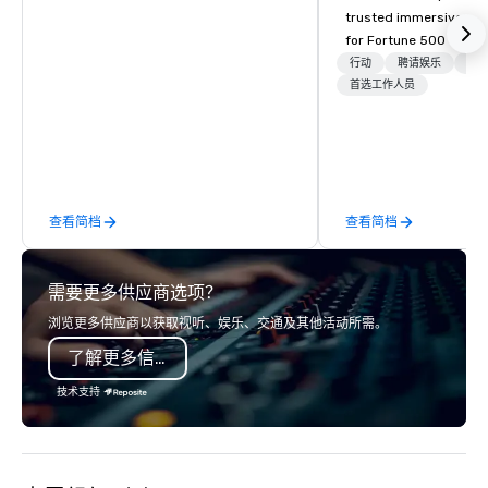
trusted immersive pro
for Fortune 500 compa
2012. We deliver stunning premium AV
行动
聘请娱乐
物流
and in-house custom 
首选工作人员
fabrication nationwide
feels seamless, looks 
saves you money thro
bundling and single-po
coordination. Clients keep coming
查看简档
查看简档
back because we make
effortless, making pla
brilliant with stunning
需要更多供应商选项？
leadership loves.
浏览更多供应商以获取视听、娱乐、交通及其他活动所需。
了解更多信息
技术支持