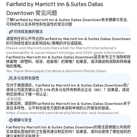
Fairfield by Marriott Inn & Suites Dallas
Downtown 常见问题
了解Fairfield by Marriott Inn & Suites Dallas Downtown有关健康与安全、
可持续性以及多样性和包容性的常见问题
可持续发展的做法
请提供任何公开传达的Fairfield by Marriott Inn & Suites Dallas Downtown
的可持续性或社会影响目标/策略的评论或链接。
Please visit Marriott.com/Serve360 for Marriott International's 
sustainability & social impact strategy and 2025 goals information.
Fairfield by Marriott Inn & Suites Dallas Downtown是否有专注于消除和转
移废物（即塑料、纸张、纸板等）的策略？如果是，请详细说明消除和转移废
物的策略。
Yes, Paper,Newspaper,Cardboard,Aluminum,Plastic,Glass
多元化和包容性
仅对于美国酒店，Fairfield by Marriott Inn & Suites Dallas Downtown和/
或母公司是否被认证为 51% 的多元化所有制商业企业（BE）？如果是，请说
明您获得以下哪一项认证：
没有回复。
如果适用，请提供Fairfield by Marriott Inn & Suites Dallas Downtown关于
其在多样性、公平和包容性方面的承诺和举措的公开报告的链接。
https://www.marriott.com/diversity/diversity-and-inclusion.mi
健康与安全
Fairfield by Marriott Inn & Suites Dallas Downtown的做法是根据公共政府
实体或私营组织的卫生服务建议制定的吗？如果是，请列出使用了哪些组织的
建议来制定这些做法：