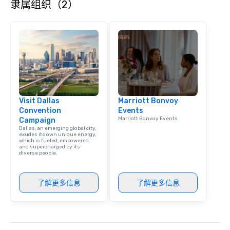
隶属组织（2）
Visit Dallas
Marriott Bonvoy
Convention
Events
Marriott Bonvoy Events
Campaign
Dallas, an emerging global city,
exudes its own unique energy,
which is fueled, empowered
and supercharged by its
diverse people.
了解更多信息
了解更多信息