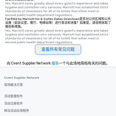
Yes, Marriott cares greatly about every guest's experience and takes 
hygiene and sanitation very seriously. Marriott has established strict 
standards of cleanliness for all of its hotels that either meet or 
exceed public health department regulations. 
Fairfield by Marriott Inn & Suites Dallas Downtown是否对公共区域和公共
设施（如会议室、餐厅、电梯站等）进行清洁和消毒？如果是，请说明采取了
哪些新措施。
Yes, Marriott cares greatly about every guest's experience and takes 
hygiene and sanitation very seriously. Marriott has established strict 
standards of cleanliness for all of its hotels that either meet or 
exceed public health department regulations. 
查看所有常见问题
向 Cvent Supplier Network
报告
一个与此场地简档有关的问题。
Cvent Supplier Network
现场解决方案
活动管理软件
活动注册软件
移动活动应用程序