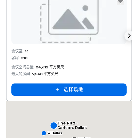
Removed from favorites
Rem
会议室
:
13
会议室
客房
:
218
客房
:
1
会议空间总量
:
24,612 平方英尺
会议空
最大的房间
:
9,548 平方英尺
最大的
选择场地
The Ritz-
Carlton, Dallas
W Dallas