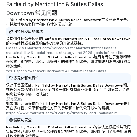
Fairfield by Marriott Inn & Suites Dallas
Downtown 常见问题
了解Fairfield by Marriott Inn & Suites Dallas Downtown有关健康与安全、
可持续性以及多样性和包容性的常见问题
可持续发展的做法
请提供任何公开传达的Fairfield by Marriott Inn & Suites Dallas Downtown
的可持续性或社会影响目标/策略的评论或链接。
Please visit Marriott.com/Serve360 for Marriott International's 
sustainability & social impact strategy and 2025 goals information.
Fairfield by Marriott Inn & Suites Dallas Downtown是否有专注于消除和转
移废物（即塑料、纸张、纸板等）的策略？如果是，请详细说明消除和转移废
物的策略。
Yes, Paper,Newspaper,Cardboard,Aluminum,Plastic,Glass
多元化和包容性
仅对于美国酒店，Fairfield by Marriott Inn & Suites Dallas Downtown和/
或母公司是否被认证为 51% 的多元化所有制商业企业（BE）？如果是，请说
明您获得以下哪一项认证：
没有回复。
如果适用，请提供Fairfield by Marriott Inn & Suites Dallas Downtown关于
其在多样性、公平和包容性方面的承诺和举措的公开报告的链接。
https://www.marriott.com/diversity/diversity-and-inclusion.mi
健康与安全
Fairfield by Marriott Inn & Suites Dallas Downtown的做法是根据公共政府
实体或私营组织的卫生服务建议制定的吗？如果是，请列出使用了哪些组织的
建议来制定这些做法：