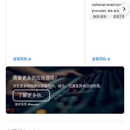
national event product
provider. We are your 
production partner fro
物流/装饰
首选工作人
finish. Our team is ded
making sure we begin w
and leave you and you
inspired by the experi
查看简档
查看简档
需要更多供应商选项？
浏览更多供应商以获取视听、娱乐、交通及其他活动所需。
了解更多信息
技术支持