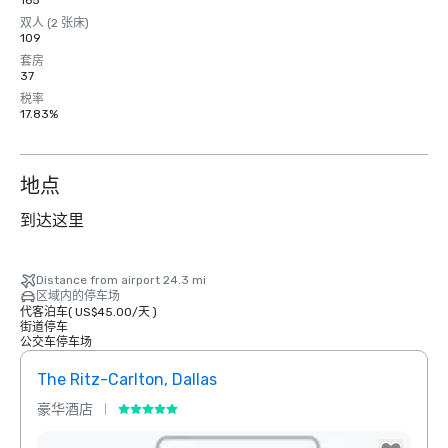
165
双人 (2 张床)
109
套房
37
税率
17.83%
地点
到达这里
Distance from airport 24.3 mi
区域内的停车场
代客泊车
(
US$45.00
/
天
)
街道停车
公交车停车场
The Ritz-Carlton, Dallas
Sher
豪华酒店
酒店