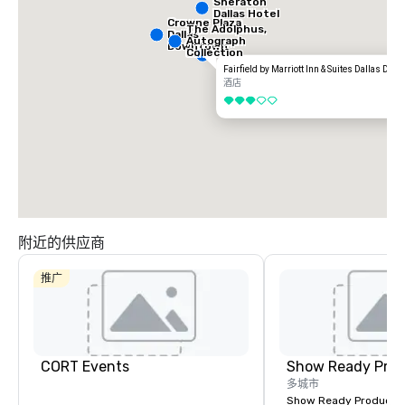
Sheraton
Dallas Hotel
Crowne Plaza
The Adolphus,
Dallas
Autograph
Downtown
Collection
Fairfield by Marriott Inn & Suites Dallas Do
酒店
3/5
附近的供应商
推广
CORT Events
Show Ready Prod
多城市
Show Ready Production