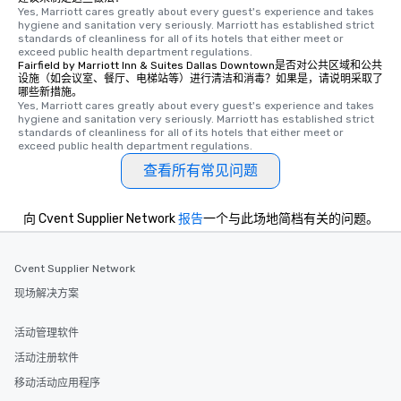
Yes, Marriott cares greatly about every guest's experience and takes 
hygiene and sanitation very seriously. Marriott has established strict 
standards of cleanliness for all of its hotels that either meet or 
exceed public health department regulations. 
Fairfield by Marriott Inn & Suites Dallas Downtown是否对公共区域和公共
设施（如会议室、餐厅、电梯站等）进行清洁和消毒？如果是，请说明采取了
哪些新措施。
Yes, Marriott cares greatly about every guest's experience and takes 
hygiene and sanitation very seriously. Marriott has established strict 
standards of cleanliness for all of its hotels that either meet or 
exceed public health department regulations. 
查看所有常见问题
向 Cvent Supplier Network
报告
一个与此场地简档有关的问题。
Cvent Supplier Network
现场解决方案
活动管理软件
活动注册软件
移动活动应用程序