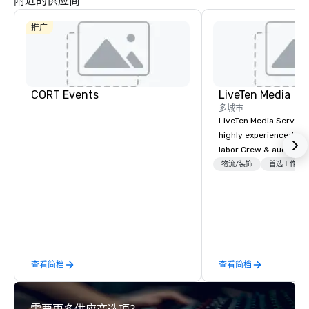
附近的供应商
La Quinta Inn
& Suites by
Wyndham
推广
Dallas North
Central
CORT Events
LiveTen Media
多城市
LiveTen Media Service
highly experienced pro
labor Crew & audiovisual
Team Members come fr
物流/装饰
首选工作人
industry backgrounds
visual production. Eac
members has a strong 
ensure we make your e
conference is a work of
查看简档
查看简档