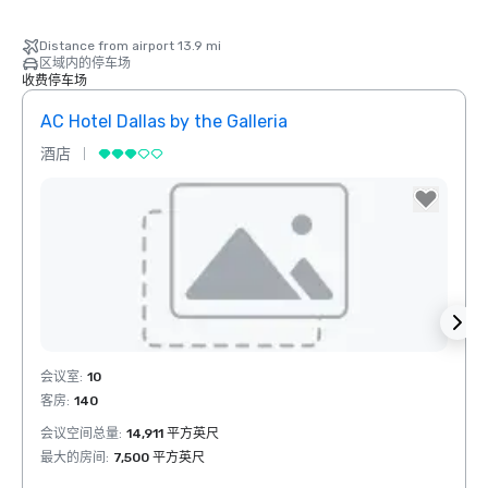
Distance from airport 13.9 mi
区域内的停车场
收费停车场
AC Hotel Dallas by the Galleria
酒店
酒店
Removed from favorites
Rem
会议室
:
10
会议室
客房
:
140
客房
:
会议空间总量
:
14,911 平方英尺
会议空
最大的房间
:
7,500 平方英尺
最大的