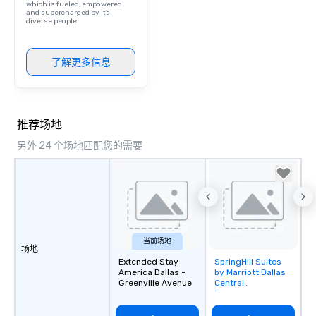
which is fueled, empowered
and supercharged by its
diverse people.
了解更多信息
推荐场地
另外 24 个场地匹配您的需要
当前场地
场地
Extended Stay
SpringHill Suites
Removed from
America Dallas -
by Marriott Dallas
favorites
Greenville Avenue
Central
Expressway