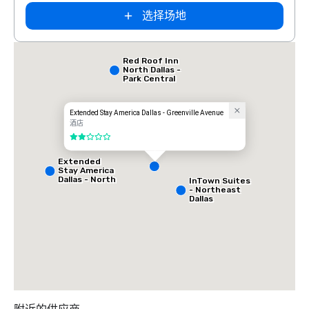
选择场地
Red Roof Inn
North Dallas -
Park Central
Extended Stay America Dallas - Greenville Avenue
酒店
2/5
Extended
Stay America
Dallas - North
InTown Suites
- Park Central
- Northeast
Dallas