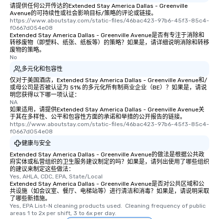
请提供任何公开传达的Extended Stay America Dallas - Greenville
Avenue的可持续性或社会影响目标/策略的评论或链接。
https://www.aboutstay.com/static-files/46bac423-97b6-45f3-85c4-
f0667d054e08
Extended Stay America Dallas - Greenville Avenue是否有专注于消除和
转移废物（即塑料、纸张、纸板等）的策略？如果是，请详细说明消除和转移
废物的策略。
No
多元化和包容性
仅对于美国酒店，Extended Stay America Dallas - Greenville Avenue和/
或母公司是否被认证为 51% 的多元化所有制商业企业（BE）？如果是，请说
明您获得以下哪一项认证：
NA
如果适用，请提供Extended Stay America Dallas - Greenville Avenue关
于其在多样性、公平和包容性方面的承诺和举措的公开报告的链接。
https://www.aboutstay.com/static-files/46bac423-97b6-45f3-85c4-
f0667d054e08
健康与安全
Extended Stay America Dallas - Greenville Avenue的做法是根据公共政
府实体或私营组织的卫生服务建议制定的吗？如果是，请列出使用了哪些组织
的建议来制定这些做法：
Yes, AHLA, CDC, EPA, State/Local
Extended Stay America Dallas - Greenville Avenue是否对公共区域和公
共设施（如会议室、餐厅、电梯站等）进行清洁和消毒？如果是，请说明采取
了哪些新措施。
Yes, EPA List-N cleaning products used.  Cleaning frequency of public 
areas 1 to 2x per shift, 3 to 6x per day.