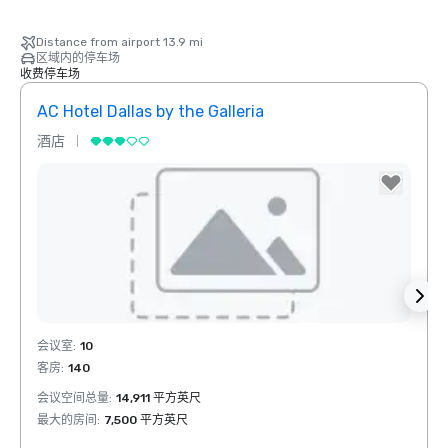
Distance from airport 13.9 mi
区域内的停车场
收费停车场
AC Hotel Dallas by the Galleria
酒店
酒店
Removed from favorites
Rem
会议室
:
10
会议室
客房
:
140
客房
:
会议空间总量
:
14,911 平方英尺
会议空
最大的房间
:
7,500 平方英尺
最大的