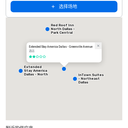
选择场地
Red Roof Inn
North Dallas -
Park Central
Extended Stay America Dallas - Greenville Avenue
酒店
2/5
Extended
Stay America
Dallas - North
InTown Suites
- Park Central
- Northeast
Dallas