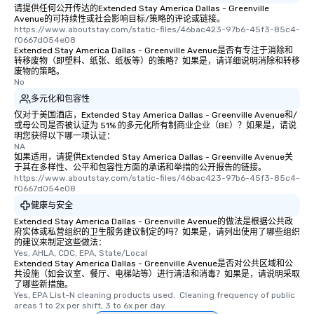
请提供任何公开传达的Extended Stay America Dallas - Greenville
Avenue的可持续性或社会影响目标/策略的评论或链接。
https://www.aboutstay.com/static-files/46bac423-97b6-45f3-85c4-
f0667d054e08
Extended Stay America Dallas - Greenville Avenue是否有专注于消除和
转移废物（即塑料、纸张、纸板等）的策略？如果是，请详细说明消除和转移
废物的策略。
No
多元化和包容性
仅对于美国酒店，Extended Stay America Dallas - Greenville Avenue和/
或母公司是否被认证为 51% 的多元化所有制商业企业（BE）？如果是，请说
明您获得以下哪一项认证：
NA
如果适用，请提供Extended Stay America Dallas - Greenville Avenue关
于其在多样性、公平和包容性方面的承诺和举措的公开报告的链接。
https://www.aboutstay.com/static-files/46bac423-97b6-45f3-85c4-
f0667d054e08
健康与安全
Extended Stay America Dallas - Greenville Avenue的做法是根据公共政
府实体或私营组织的卫生服务建议制定的吗？如果是，请列出使用了哪些组织
的建议来制定这些做法：
Yes, AHLA, CDC, EPA, State/Local
Extended Stay America Dallas - Greenville Avenue是否对公共区域和公
共设施（如会议室、餐厅、电梯站等）进行清洁和消毒？如果是，请说明采取
了哪些新措施。
Yes, EPA List-N cleaning products used.  Cleaning frequency of public 
areas 1 to 2x per shift, 3 to 6x per day.