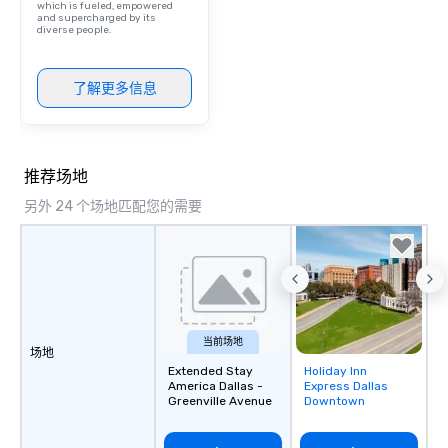
which is fueled, empowered
and supercharged by its
diverse people.
了解更多信息
推荐场地
另外 24 个场地匹配您的需要
当前场地
场地
Extended Stay
Holiday Inn
Removed from
America Dallas -
Express Dallas
favorites
Greenville Avenue
Downtown