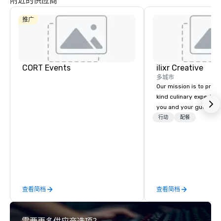
附近的供应商
La Quinta Inn
& Suites by
Wyndham
推广
Dallas North
Central
CORT Events
ilixr Creative
多城市
Our mission is to prov
kind culinary experien
you and your guests wi
memories and satiated
行动
配餐
detail is meticulously 
our commitment to hosp
over 40 years of expe
in some of the world'
acclaimed restaurants,
of excellence rarely fo
查看简档
查看简档
catering industry.