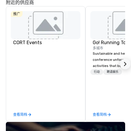
附近的供应商
推广
CORT Events
Go! Running Tour
多城市
Sustainable and healt
conference unforgetta
Hyatt Place
Dallas North
Embassy
activities that boost 
Sonesta
Galleria
Suites by
Simply Suites
lower carbon footprint
行动
聘请娱乐
Hilton Dallas
Dallas Galleria
Near the
world on the run with e
Galleria
The Westin
running guides.
Galleria Dallas
查看简档
查看简档