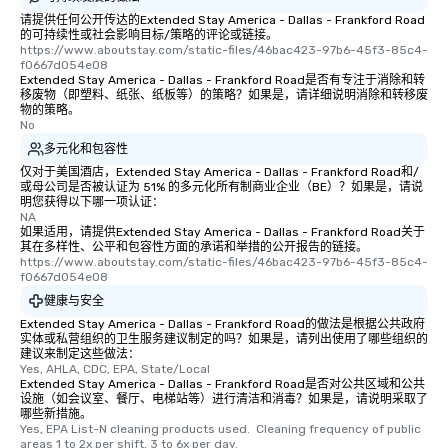
请提供任何公开传达的Extended Stay America - Dallas - Frankford Road
的可持续性或社会影响目标/策略的评论或链接。
https://www.aboutstay.com/static-files/46bac423-97b6-45f3-85c4-
f0667d054e08
Extended Stay America - Dallas - Frankford Road是否有专注于消除和转
移废物（即塑料、纸张、纸板等）的策略？如果是，请详细说明消除和转移废
物的策略。
No
多元化和包容性
仅对于美国酒店，Extended Stay America - Dallas - Frankford Road和/
或母公司是否被认证为 51% 的多元化所有制商业企业（BE）？如果是，请说
明您获得以下哪一项认证：
NA
如果适用，请提供Extended Stay America - Dallas - Frankford Road关于
其在多样性、公平和包容性方面的承诺和举措的公开报告的链接。
https://www.aboutstay.com/static-files/46bac423-97b6-45f3-85c4-
f0667d054e08
健康与安全
Extended Stay America - Dallas - Frankford Road的做法是根据公共政府
实体或私营组织的卫生服务建议制定的吗？如果是，请列出使用了哪些组织的
建议来制定这些做法：
Yes, AHLA, CDC, EPA, State/Local
Extended Stay America - Dallas - Frankford Road是否对公共区域和公共
设施（如会议室、餐厅、电梯站等）进行清洁和消毒？如果是，请说明采取了
哪些新措施。
Yes, EPA List-N cleaning products used.  Cleaning frequency of public 
areas 1 to 2x per shift, 3 to 6x per day.