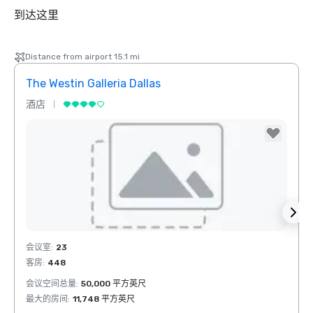
到达这里
Distance from airport 15.1 mi
The Westin Galleria Dallas
Hyatt
酒店
酒店
Removed from favorites
Rem
会议室
:
23
会议室
客房
:
448
客房
:
会议空间总量
:
50,000 平方英尺
会议空
最大的房间
:
11,748 平方英尺
最大的