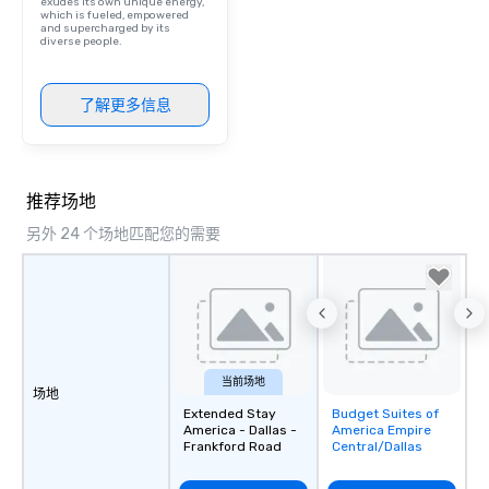
exudes its own unique energy,
which is fueled, empowered
and supercharged by its
diverse people.
了解更多信息
推荐场地
另外 24 个场地匹配您的需要
当前场地
场地
Extended Stay
Budget Suites of
Removed from
America - Dallas -
America Empire
favorites
Frankford Road
Central/Dallas