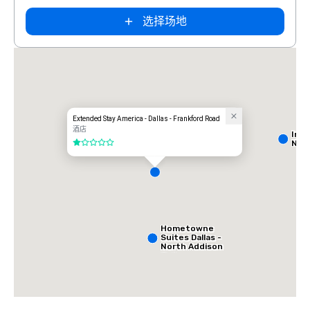
选择场地
Extended Stay America - Dallas - Frankford Road
酒店
Int
Nort
1/5
Hometowne
Suites Dallas -
North Addison
Tollway