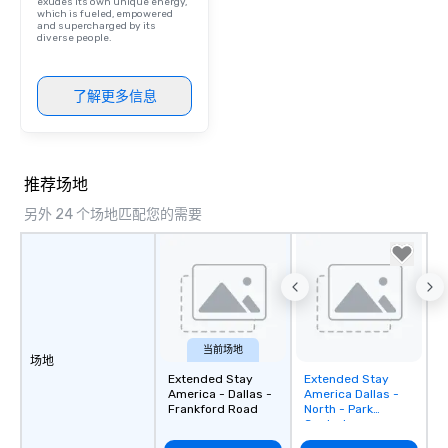
exudes its own unique energy,
which is fueled, empowered
and supercharged by its
diverse people.
了解更多信息
推荐场地
另外 24 个场地匹配您的需要
当前场地
场地
Extended Stay
Extended Stay
Removed from
America - Dallas -
America Dallas -
favorites
Frankford Road
North - Park
Central