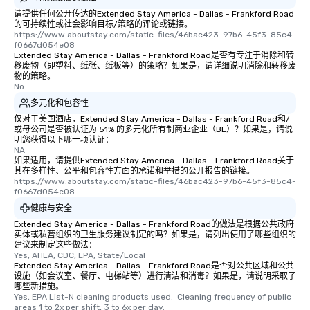
请提供任何公开传达的Extended Stay America - Dallas - Frankford Road
的可持续性或社会影响目标/策略的评论或链接。
https://www.aboutstay.com/static-files/46bac423-97b6-45f3-85c4-
f0667d054e08
Extended Stay America - Dallas - Frankford Road是否有专注于消除和转
移废物（即塑料、纸张、纸板等）的策略？如果是，请详细说明消除和转移废
物的策略。
No
多元化和包容性
仅对于美国酒店，Extended Stay America - Dallas - Frankford Road和/
或母公司是否被认证为 51% 的多元化所有制商业企业（BE）？如果是，请说
明您获得以下哪一项认证：
NA
如果适用，请提供Extended Stay America - Dallas - Frankford Road关于
其在多样性、公平和包容性方面的承诺和举措的公开报告的链接。
https://www.aboutstay.com/static-files/46bac423-97b6-45f3-85c4-
f0667d054e08
健康与安全
Extended Stay America - Dallas - Frankford Road的做法是根据公共政府
实体或私营组织的卫生服务建议制定的吗？如果是，请列出使用了哪些组织的
建议来制定这些做法：
Yes, AHLA, CDC, EPA, State/Local
Extended Stay America - Dallas - Frankford Road是否对公共区域和公共
设施（如会议室、餐厅、电梯站等）进行清洁和消毒？如果是，请说明采取了
哪些新措施。
Yes, EPA List-N cleaning products used.  Cleaning frequency of public 
areas 1 to 2x per shift, 3 to 6x per day.