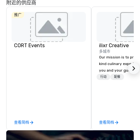
附近的供应商
推广
CORT Events
ilixr Creative
多城市
Our mission is to prov
kind culinary experien
Hyatt Place
Dallas North
Embassy
you and your guests wi
Sonesta
Galleria
Suites by
Simply Suites
memories and satiated
行动
配餐
Hilton Dallas
Dallas Galleria
Near the
detail is meticulously 
Galleria
The Westin
our commitment to hosp
Galleria Dallas
over 40 years of expe
in some of the world'
acclaimed restaurants,
of excellence rarely fo
查看简档
查看简档
catering industry.