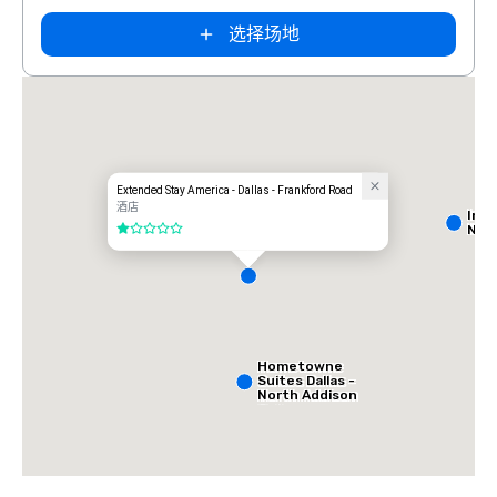
选择场地
Extended Stay America - Dallas - Frankford Road
酒店
Int
Nort
1/5
Hometowne
Suites Dallas -
North Addison
Tollway