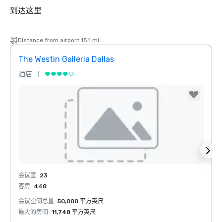
到达这里
Distance from airport 15.1 mi
The Westin Galleria Dallas
Hyatt
酒店
酒店
Removed from favorites
Rem
会议室
:
23
会议室
客房
:
448
客房
:
会议空间总量
:
50,000 平方英尺
会议空
最大的房间
:
11,748 平方英尺
最大的