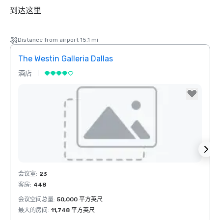
到达这里
Distance from airport 15.1 mi
The Westin Galleria Dallas
Hyatt
酒店
酒店
Removed from favorites
Rem
会议室
:
23
会议室
客房
:
448
客房
:
会议空间总量
:
50,000 平方英尺
会议空
最大的房间
:
11,748 平方英尺
最大的