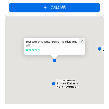
选择场地
Extended Stay America - Dallas - Frankford Road
酒店
Int
Nort
1/5
Hometowne
Suites Dallas -
North Addison
Tollway