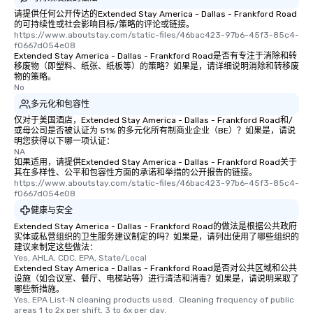
请提供任何公开传达的Extended Stay America - Dallas - Frankford Road
的可持续性或社会影响目标/策略的评论或链接。
https://www.aboutstay.com/static-files/46bac423-97b6-45f3-85c4-
f0667d054e08
Extended Stay America - Dallas - Frankford Road是否有专注于消除和转
移废物（即塑料、纸张、纸板等）的策略？如果是，请详细说明消除和转移废
物的策略。
No
多元化和包容性
仅对于美国酒店，Extended Stay America - Dallas - Frankford Road和/
或母公司是否被认证为 51% 的多元化所有制商业企业（BE）？如果是，请说
明您获得以下哪一项认证：
NA
如果适用，请提供Extended Stay America - Dallas - Frankford Road关于
其在多样性、公平和包容性方面的承诺和举措的公开报告的链接。
https://www.aboutstay.com/static-files/46bac423-97b6-45f3-85c4-
f0667d054e08
健康与安全
Extended Stay America - Dallas - Frankford Road的做法是根据公共政府
实体或私营组织的卫生服务建议制定的吗？如果是，请列出使用了哪些组织的
建议来制定这些做法：
Yes, AHLA, CDC, EPA, State/Local
Extended Stay America - Dallas - Frankford Road是否对公共区域和公共
设施（如会议室、餐厅、电梯站等）进行清洁和消毒？如果是，请说明采取了
哪些新措施。
Yes, EPA List-N cleaning products used.  Cleaning frequency of public 
areas 1 to 2x per shift, 3 to 6x per day.