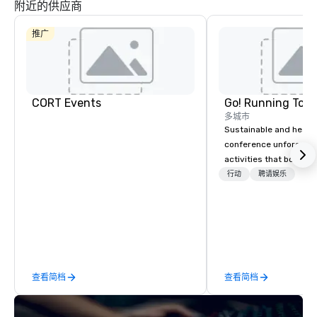
附近的供应商
推广
CORT Events
Go! Running Tour
多城市
Sustainable and healt
conference unforgetta
Hyatt Place
Dallas North
Embassy
activities that boost 
Sonesta
Galleria
Suites by
Simply Suites
lower carbon footprint
行动
聘请娱乐
Hilton Dallas
Dallas Galleria
Near the
world on the run with e
Galleria
The Westin
running guides.
Galleria Dallas
查看简档
查看简档