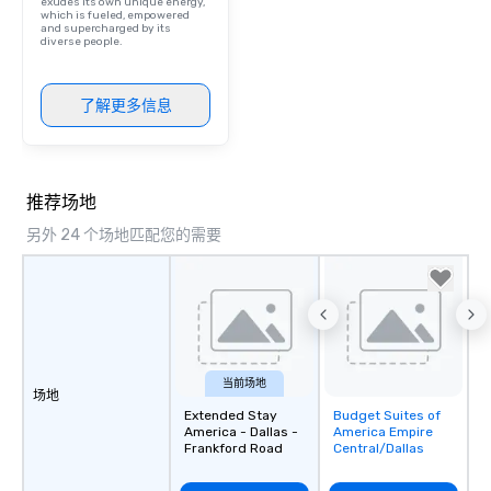
exudes its own unique energy,
which is fueled, empowered
and supercharged by its
diverse people.
了解更多信息
推荐场地
另外 24 个场地匹配您的需要
当前场地
场地
Extended Stay
Budget Suites of
Removed from
America - Dallas -
America Empire
favorites
Frankford Road
Central/Dallas