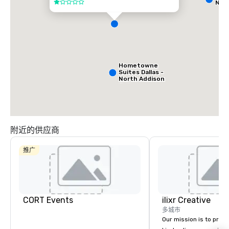
Nort
1/5
Hometowne
Suites Dallas -
North Addison
Tollway
附近的供应商
推广
CORT Events
ilixr Creative
多城市
Our mission is to prov