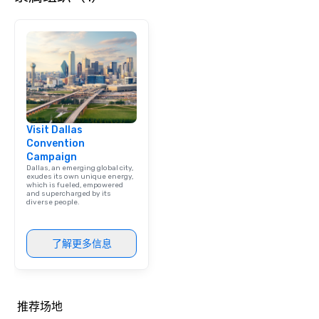
Visit Dallas
Convention
Campaign
Dallas, an emerging global city,
exudes its own unique energy,
which is fueled, empowered
and supercharged by its
diverse people.
了解更多信息
推荐场地