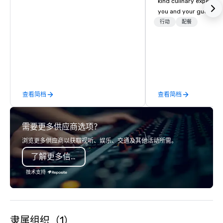
kind culinary experien
Hyatt Place
Dallas North
Embassy
you and your guests wi
Sonesta
Galleria
Suites by
Simply Suites
memories and satiated
行动
配餐
Hilton Dallas
Dallas Galleria
Near the
detail is meticulously 
Galleria
The Westin
our commitment to hosp
Galleria Dallas
over 40 years of expe
in some of the world'
acclaimed restaurants,
of excellence rarely fo
查看简档
查看简档
catering industry.
需要更多供应商选项？
浏览更多供应商以获取视听、娱乐、交通及其他活动所需。
了解更多信息
技术支持
隶属组织（1）