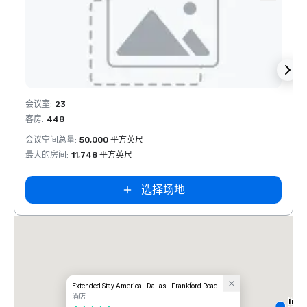
Removed from favorites
Rem
会议室
:
23
会议室
客房
:
448
客房
:
会议空间总量
:
50,000 平方英尺
会议空
最大的房间
:
11,748 平方英尺
最大的
选择场地
Extended Stay America - Dallas - Frankford Road
酒店
Int