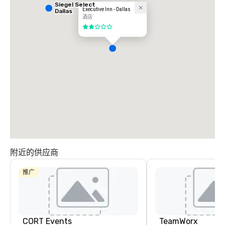
Siegel Select
Executive Inn - Dallas
Dallas
酒店
2/5
附近的供应商
推广
CORT Events
TeamWorx