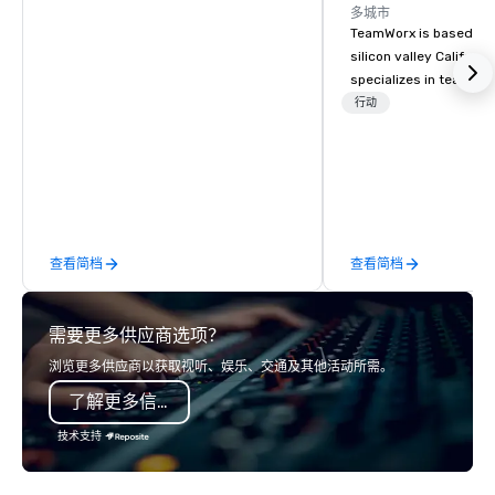
多城市
TeamWorx is based jus
silicon valley Californi
specializes in team bui
tech companies and t
行动
engineering companie
engineers, and groups 
robotic themed events
Robot Team Building e
Build and Battle 1, Rob
Battle 2, and our newe
查看简档
查看简档
Robot Racing! We deliv
large groups anywhere
States: Robot Build and
需要更多供应商选项？
300 people, Robot Buil
up to 500 people, Robo
浏览更多供应商以获取视听、娱乐、交通及其他活动所需。
200 people, and combin
了解更多信息
to 800 people!
技术支持