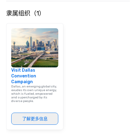
隶属组织（1）
Visit Dallas
Convention
Campaign
Dallas, an emerging global city,
exudes its own unique energy,
which is fueled, empowered
and supercharged by its
diverse people.
了解更多信息