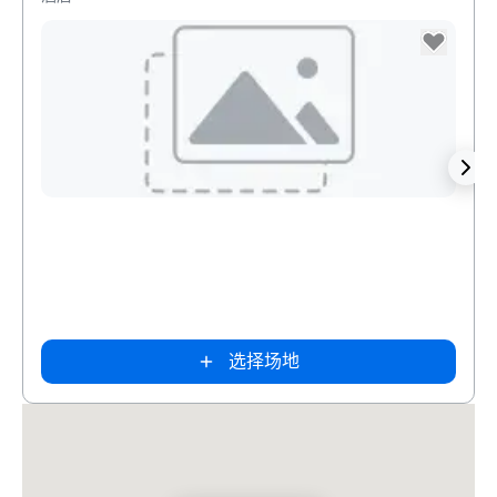
Removed from favorites
Rem
Intown Suites
Extended
Stay Dallas Tx
– Garland
选择场地