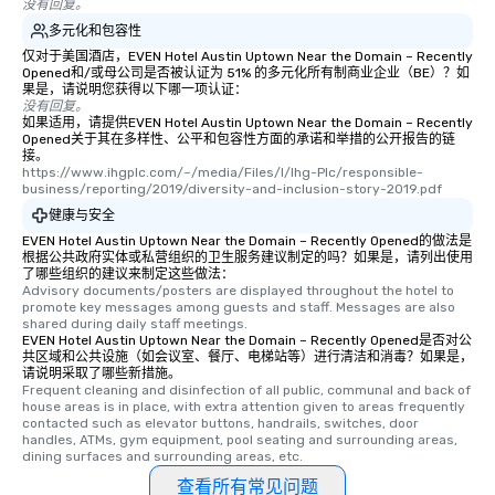
没有回复。
多元化和包容性
仅对于美国酒店，EVEN Hotel Austin Uptown Near the Domain – Recently
Opened和/或母公司是否被认证为 51% 的多元化所有制商业企业（BE）？如
果是，请说明您获得以下哪一项认证：
没有回复。
如果适用，请提供EVEN Hotel Austin Uptown Near the Domain – Recently
Opened关于其在多样性、公平和包容性方面的承诺和举措的公开报告的链
接。
https://www.ihgplc.com/~/media/Files/I/Ihg-Plc/responsible-
business/reporting/2019/diversity-and-inclusion-story-2019.pdf
健康与安全
EVEN Hotel Austin Uptown Near the Domain – Recently Opened的做法是
根据公共政府实体或私营组织的卫生服务建议制定的吗？如果是，请列出使用
了哪些组织的建议来制定这些做法：
Advisory documents/posters are displayed throughout the hotel to 
promote key messages among guests and staff. Messages are also 
shared during daily staff meetings.
EVEN Hotel Austin Uptown Near the Domain – Recently Opened是否对公
共区域和公共设施（如会议室、餐厅、电梯站等）进行清洁和消毒？如果是，
请说明采取了哪些新措施。
Frequent cleaning and disinfection of all public, communal and back of 
house areas is in place, with extra attention given to areas frequently 
contacted such as elevator buttons, handrails, switches, door 
handles, ATMs, gym equipment, pool seating and surrounding areas, 
dining surfaces and surrounding areas, etc.
查看所有常见问题