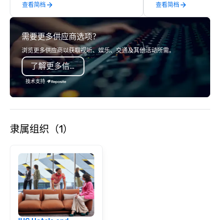
查看简档
查看简档
years of industry experience and
perfect balance betw
commitment to exceptional customer
and a rich history root
service set us apart. We deliver
of the neighborhood a
需要更多供应商选项？
smart, reliable solutions designed to
university.
make the end-user experience
浏览更多供应商以获取视听、娱乐、交通及其他活动所需。
seamless from start to finish. We are
了解更多信息
also a certified WOSB.
技术支持
隶属组织（1）