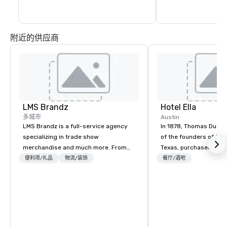
便利与奢华于一体的城市绿洲，为居民和游
客提供卓越的城市体验。
附近的供应商
LMS Brandz
Hotel Ella
多城市
Austin
LMS Brandz is a full-service agency
In 1878, Thomas Dudle
specializing in trade show
of the founders of the 
merchandise and much more. From
Texas, purchased the 
booth giveaways and branded apparel
Hotel Ella now sits. Wo
便利项/礼品
物流/装饰
餐厅/酒吧
to executive gifting, displays,
Goodall, moved into t
banners, signage, fulfillment,
property in 1900 with 
logistics, shipping, along with e-
Ella, who oversaw its 
commerce solutions we handle it all.
into a Greek revival mans
While there are many promotional
mansion underwent an
companies to choose from, our 20+
renovation in 2013, an