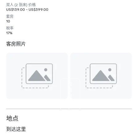
双人 (2 张床) 价格
US$139.00 - US$399.00
套房
10
税率
17%
客房照片
查
看
另
外
7
个
地点
到达这里