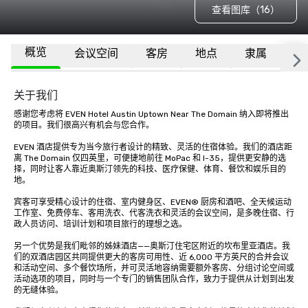
查看图库（16）
概览
会议空间
客房
地点
隶属
更
关于我们
感谢您考虑将 EVEN Hotel Austin Uptown Near The Domain 纳入即将推出
的项目。我们很高兴有机会与您合作。

EVEN 酒店提供专为当今旅行者设计的精致、灵活的住宿体验。我们的酒店距
离 The Domain 仅四英里，可便捷地前往 MoPac 和 I-35，提供更安静的选
择，同时让客人靠近奥斯汀领先的科技、医疗保健、体育、餐饮和娱乐目的
地。

宾客可享受精心设计的住宿、室内健身区、EVEN® 厨房和酒吧、全天候运动
工作室、免费停车、客用洗衣、代客洗衣和灵活的会议空间，是多晚住宿、行
政人员访问、培训计划和项目旅行的理想之选。

另一个优势是我们毗邻的姊妹酒店——奥斯汀住宅区附近的坎布里亚酒店。我
们的双酒店园区共同提供更大的客房可用性、近 6,000 平方英尺的合并会议
和活动空间、多个餐饮场所，并可灵活地容纳需要额外客房、分组讨论空间或
活动选项的项目，同时与一个专门的销售团队合作，致力于提供从计划到出发
的无缝体验。
