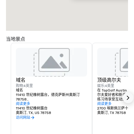
当地景点
域名
顶级高尔夫
购物
4英里
娱乐
4英里
域名

在 TopGolf Aust
11410 世纪橡树露台，德克萨斯州奥斯汀 
尔夫爱好者和新手的首
78758

练习场享受互动游戏、
阅读更多
氛围。TopGolf 拥
阅读更多
奥斯汀的The Domain是一个充满活力的综合
11410 世纪橡树露台
的菜单和满足各种技能
2700 埃斯佩兰萨十字
用途开发项目，将高档生活、购物、餐饮和
奥斯汀, TX, US 78758
的人提供了运动和社交
奥斯汀, TX 78758
娱乐无缝融为一体。这个充满活力的社区拥
访问网站
有现代和国际化的氛围，提供各种各样的高
端零售商、时尚餐厅和时尚住宅。从精品商
店到热闹的活动，The Domain营造了一片集