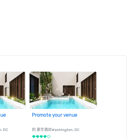
nue
Promote your venue
n
, DC
的 豪华酒店
Washington
, DC