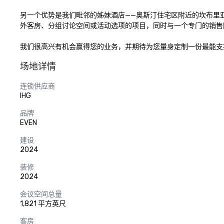
另一个优势是我们毗邻的姊妹酒店——奥斯汀住宅区附近的坎布里亚
外客房、分组讨论空间或活动选项的项目，同时与一个专门的销售
我们很高兴有机会赢得您的业务，并期待为您量身定制一份最能支
场地详情
连锁供应商
IHG
品牌
EVEN
建设
2024
装修
2024
会议空间总量
1,821 平方英尺
客房