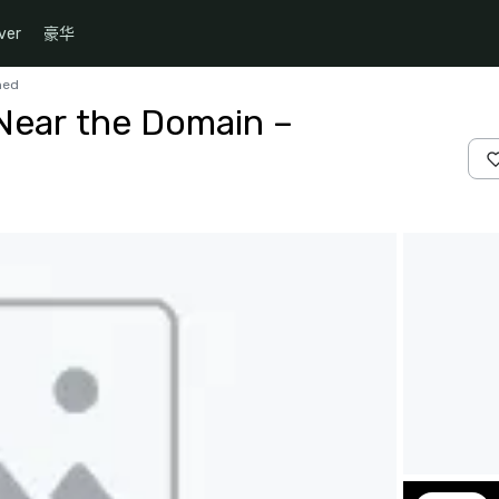
ver
豪华
ned
Near the Domain –