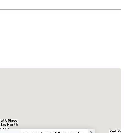
La Quinta Inn & Suites by Wyndham Dallas North Central
酒店
att Place
llas North
lleria
Red Roof In