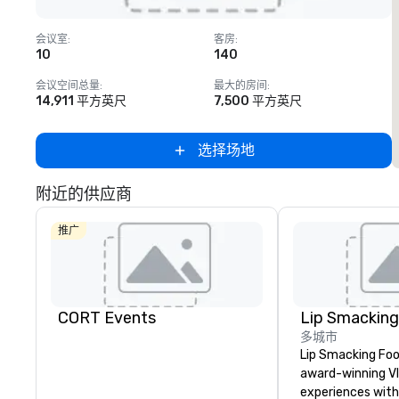
Removed from favorites
会议室
:
客房
:
10
140
会议空间总量
:
最大的房间
:
14,911 平方英尺
7,500 平方英尺
选择场地
附近的供应商
推广
CORT Events
多城市
Lip Smacking Foo
award-winning VI
experiences with 