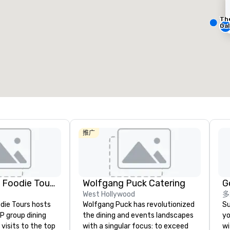
Th
Removed from favorites
Remov
会议室
:
客房
:
会议室
:
Gal
23
448
1
会议空间总量
:
最大的房间
:
会议空间
50,000 平方英尺
11,748 平方英尺
650 平
选择场地
推广
Lip Smacking Foodie Tours
Wolfgang Puck Catering
G
West Hollywood
多
die Tours hosts
Wolfgang Puck has revolutionized
Su
P group dining
the dining and events landscapes
yo
visits to the top
with a singular focus: to exceed
wi