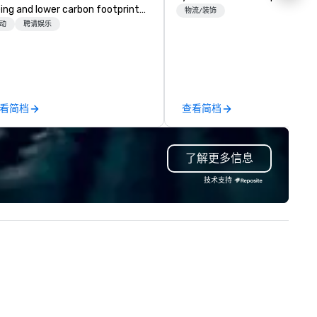
ing and lower carbon footprints.
Las Vegas and have satellite
物流/装饰
plore the world on the run with
动
聘请娱乐
offices in Nashville, Denver, Da
pert local running guides.
and Orlando that offer
comprehensive tradeshow a
exposition services in every 
North American market. With 
capabilities in general
看简档
查看简档
contracting, custom exhibit
building, graphic design, detail
and logistics. We are able to
了解更多信息
troubleshoot any problem us
our extensive knowledge and
技术支持
experience to help you find a
implement the right solutions