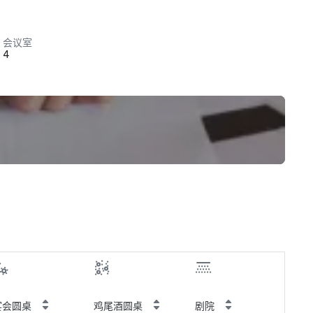
会议室
4
宴会圆桌
鸡尾酒圆桌
剧院
教