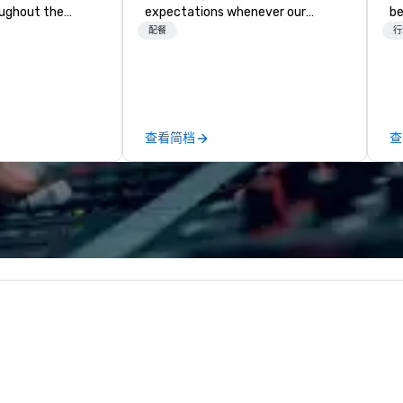
oughout the
expectations whenever our
be
hoose either a
guests gather for a meal.
Ex
配餐
行
 or evening dine-
Austrian-born Chef Wolfgang
ex
ups are escorted
Puck founded Wolfgang Puck
he best tables in
Catering in 1998, bringing best-in-
e most-sought-
class catering and dining services
s to enjoy a
to diverse environments. Our
查看简档
查
ure dishes and
team continues to set the
t each venue, all
standard for culinary excellence,
 service. This
bringing Wolfgang’s legendary
e gives guests
combination of innovative cuisine
o sit next to
and refined service to the worlds’
ues at each
most renowned and demanding
gle, and easily
corporate, cultural and
r is led by a
entertainment clients.
e specializing in
roups with
 personalizes
with fun and
tion along the