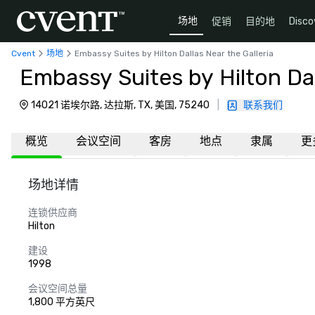
场地
促销
目的地
Disco
Cvent
场地
Embassy Suites by Hilton Dallas Near the Galleria
Embassy Suites by Hilton Dal
14021 诺埃尔路, 达拉斯, TX, 美国, 75240
|
联系我们
概览
会议空间
客房
地点
隶属
更
场地详情
连锁供应商
Hilton
建设
1998
会议空间总量
1,800 平方英尺