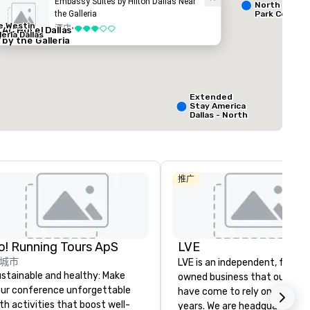
Embassy Suites by Hilton Dallas Near
North Dallas 
the Galleria
Park Central
e Westin
ed from favorites
Removed from
酒店
•
AC Hotel Dallas
3/5
客房
:
leria Dallas
by the Galleria
127
总量
:
最大的房间
:
方英尺
650 平方英尺
Extended
Stay America
选择场地
Dallas - North
- Park Central
推广
o! Running Tours ApS
LVE
La Quinta Inn
& Suites by
城市
LVE is an independent, family
Wyndham
Dallas North
stainable and healthy: Make
owned business that our clie
Central
ur conference unforgettable
have come to rely on for ove
th activities that boost well-
years. We are headquartered 