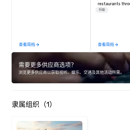
restaurants thr
United States. C
行动
daytime activity
around where gro
immediately to t
the house at th
after restaurant
查看简档
查看简档
parade of signat
craft cocktails a
with complete VIP
需要更多供应商选项？
unique experienc
the opportunity t
浏览更多供应商以获取视听、娱乐、交通及其他活动所需。
different colleag
venue to mix, min
network. Each tou
professional guid
escorting large g
隶属组织（1）
utmost care, who
each experience 
engaging informa
way. Lip Smacking Foodie Tours