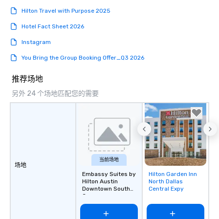
value, and we’re proud to say that
Hilton Travel with Purpose 2025
Premiere is that best-value option. At
Hotel Fact Sheet 2026
Premiere, our industry experience,
proven expertise, rental product
Instagram
offerings, and friendly, helpful support
You Bring the Group Booking Offer_Q3 2026
makes life easier for event planners,
meeting planners and destination
推荐场地
management companies. We respect
your knowledge, understand your
另外 24 个场地匹配您的需要
role, and value your time. We’re
professionals just like you, and are
keenly aware that you, along with your
clients and customer, and driven by
success. We will not disappoint! We
generously support companies and
当前场地
organizations who work in the events
场地
community. Premiere supports the
Embassy Suites by
Hilton Garden Inn
Removed from
Hilton Austin
North Dallas
broader community too, and is a
favorites
Downtown South
Central Expy
generous contributor, especially to
Congress
causes involving children. We love our
furry family members, and value