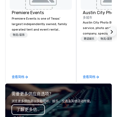
Premiere Events
Austin City Phot
多城市
Premiere Events is one of Texas’
Austin City Photo Booth 
largest independently owned, family
service, photo and vid
operated tent and event rental
company, specializing 
companies. With 4 ideally located
物流/装饰
of all occasions inclu
聘请娱乐
物流/装饰
central Texas showrooms, whichever
festivals, brand launc
Premiere destination you choose,
experimental marketing
you’ll be graciously welcomed and
a digital jungle and we
warmly received. Within easy reach of
you create your mark o
most major Texas population centers
our clients with a “tai
and many larger Texas towns and
experiences built arou
cities, you’ll find well-appointed
查看简档
查看简档
to be memorable as we
Premiere showrooms, filled with
measurable. Digital an
exciting rental selections, brimming
mementos, your guests
with Texas Hospitality. We invite you to
需要更多供应商选项？
walk away with a party 
virtually visit one or all of our 4
last a lifetime.
locations and to be our guest, at the
浏览更多供应商以获取视听、娱乐、交通及其他活动所需。
Premiere location that can serve you
了解更多信息
best. As the leading provider of