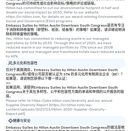
Congress的可持续性或社会影响目标/策略的评论或链接。
Hilton has committed to cut our environmental footprint in half and 
double our social impact by 2030. Refer to our website, 
https://cr.hilton.com, for details on our award-winning Environmental, 
Social and Governance (ESG) programs.
Embassy Suites by Hilton Austin Downtown South Congress是否有专注
于消除和转移废物（即塑料、纸张、纸板等）的策略？如果是，请详细说明消
除和转移废物的策略。
Yes, Hilton has committed to reducing waste in our managed 
operations by 50% by 2030. Through the end of 2020, we have 
reduced waste in our managed portfolio by 73% since our 2008 
baseline, and our managed and franchised hotels have reduced waste 
by 62%.
多元化和包容性
仅对于美国酒店，Embassy Suites by Hilton Austin Downtown South
Congress和/或母公司是否被认证为 51% 的多元化所有制商业企业（BE）？
如果是，请说明您获得以下哪一项认证：
NA
如果适用，请提供Embassy Suites by Hilton Austin Downtown South
Congress关于其在多样性、公平和包容性方面的承诺和举措的公开报告的链
接。
Please refer to https://jobs.hilton.com/diversity and our annual 
Supplier Diversity Report (https://cr.hilton.com/wp-
content/uploads/2021/03/Hilton-2020-Supplier-Diversity-
Report.pdf).
健康与安全
Embassy Suites by Hilton Austin Downtown South Congress的做法是根