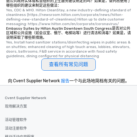
据公共政府实体或私营组织的卫生服务建议制定的吗？如果是，请列出使用了
哪些组织的建议来制定这些做法：
Yes, CDC & WHO. Hilton CleanStay, a new industry-defining standard of 
cleanliness (https://newsroom.hilton.com/corporate/news/hilton-
defining-new-standard-of-cleanliness) Hilton up to date customer 
messaging: https://www.hilton.com/en/corporate/coronavirus/
Embassy Suites by Hilton Austin Downtown South Congress是否对公共
区域和公共设施（如会议室、餐厅、电梯站等）进行清洁和消毒？如果是，请
说明采取了哪些新措施。
Yes, Install hand sanitizer stations/disinfecting wipes in public areas & 
on shuttles; enhanced cleaning of high touch areas, lobbies, elevators, 
doors, bathrooms; F&B service in accordance with food safety 
guidelines, dining configured for physical distancing
查看所有常见问题
向 Cvent Supplier Network
报告
一个与此场地简档有关的问题。
Cvent Supplier Network
现场解决方案
活动管理软件
活动注册软件