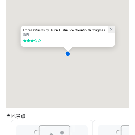
Embassy Suites by Hilton Austin Downtown South Congress
酒店
3/5
当地景点