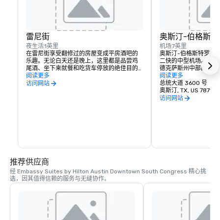
雷尼街
奥斯汀-伯格斯
夜生活
1英里
机场
7英里
在雷尼街享受翻修过的房屋变成平房酒吧的
奥斯汀-伯格斯特罗姆
乐趣。无论白天还是晚上，这里都是品尝鸡
二快的中型机场。奥斯
尾酒、坐下来就餐和吃货车停放的绝佳目的
德克萨斯州中部的经济
地。
阅读更多
中部地区提供了超过74
阅读更多
业机会。它反映了当地
总统大道 3600 号
访问网站
客户服务，赢得了奥斯
奥斯汀, TX, US 78719
可，包括在Fodor的2
访问网站
国最佳机场亚军。
推荐供应商
经 Embassy Suites by Hilton Austin Downtown South Congress 精心挑
选，因其值得信赖的服务与无缝协作。