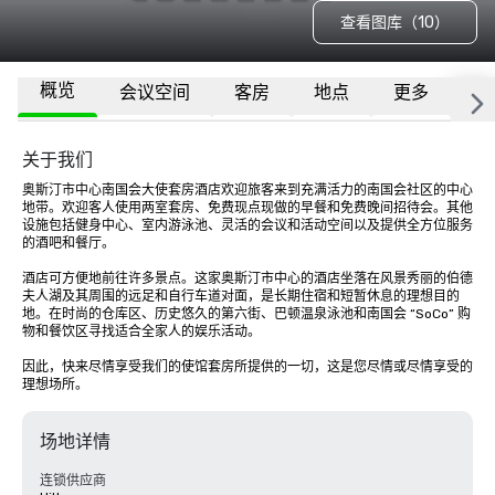
查看图库（10）
概览
会议空间
客房
地点
更多
常
关于我们
奥斯汀市中心南国会大使套房酒店欢迎旅客来到充满活力的南国会社区的中心
地带。欢迎客人使用两室套房、免费现点现做的早餐和免费晚间招待会。其他
设施包括健身中心、室内游泳池、灵活的会议和活动空间以及提供全方位服务
的酒吧和餐厅。 

酒店可方便地前往许多景点。这家奥斯汀市中心的酒店坐落在风景秀丽的伯德
夫人湖及其周围的远足和自行车道对面，是长期住宿和短暂休息的理想目的
地。在时尚的仓库区、历史悠久的第六街、巴顿温泉泳池和南国会 “SoCo” 购
物和餐饮区寻找适合全家人的娱乐活动。 

因此，快来尽情享受我们的使馆套房所提供的一切，这是您尽情或尽情享受的
理想场所。
场地详情
连锁供应商