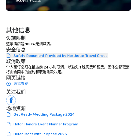
exciting wedding rental selections
技术支持
and unparalleled event rental support,
it’s clear that weddings move and
inspire us. To us, Love is Love, and
whatever its form, it’s a Beautiful
其他信息
Thing. We celebrate all loving
设施限制
relationships that bring people
这家酒店是 100% 无烟酒店。
together, and support all wedding
安全信息
couples throughout our communities.
Safety Document Provided by Northstar Travel Group
We’re huge fans of socials and
取消政策
celebrations where people share
个人预订必须在抵达前 24 小时取消，以避免 1 晚房费和税费。团体全部取消
laughter and find joy. From birthdays,
将由合同中的履约和取消条款决定。
网页链接
to anniversaries, to graduations and
虚拟参观
more, Premiere will bring the basics
you need to the party, and provide the
关注我们
‘frills’ you want to help realize your
event dreams. If on the other hand,
场地资源
you’re wanting to ‘get down to
Get Ready Wedding Package 2024
business’, we can handle your wants
and needs equally well. We’re in
Hilton Honors Event Planner Program
business too, and we know you’re
Hilton Meet with Purpose 2025
looking for the best rental and event