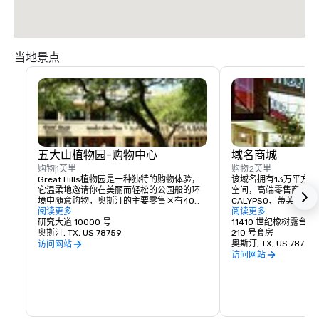
当地景点
五大山植物园-购物中心
域名商城
购物
1英里
购物
2英里
Great Hills植物园是一种独特的购物体验，
该域名拥有13万平方
它温柔地邀请你在美丽而轻松的公园般的环
空间，高端零售商包括Bar
境中随意购物，奥斯汀的主要零售区有40多
CALYPSO、蒂芙尼
家精品商店和餐厅。植物园拥有大量零售
阅读更多
库斯以及Daily Grill、J
阅读更多
商，例如 Pottery Barn、Barnes & Noble 
研究大道 10000 号
Maggiano's Little I
11410 世纪橡树露台
书店、Z Gallerie、The Gap 和 AZIZ 沙龙和
奥斯汀, TX, US 78759
North等餐厅。The 
210 号套房
日间水疗中心。购物者在这个受欢迎的目的
开放，其背景设定在当
奥斯汀, TX, US 78758
访问网站
地从一家商店漫步到另一家商店，可以在芝
阁楼建筑框架内。

访问网站
士蛋糕工厂、Five Guy's Burgers和Blue 
Baker等地停下来吃点东西。 

作为奥斯汀的热门景点之一
落在美丽的公园般的环
植物园坐落在 183 号南行线和 Great Hills 
斯汀市场独有的零售商
Trail 的拐角处，自然景观、流动的跑道、舒
的第一阶段占地57英
缓的喷泉、野餐区和奥斯汀地标性大理石牛
内曼·马库斯主导的高