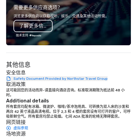
network of global suppliers helps us
landscape.
需要更多供应商选项？
bring your vision to life. With genuine
passion, an international team, and
浏览更多供应商以获取视听、娱乐、交通及其他活动所需。
American hospitality, we deliver our
了解更多信息
promise: your business matters.
技术支持
其他信息
安全信息
Safety Document Provided by Northstar Travel Group
取消政策
这可能因您的活动而异-请直接向酒店咨询。标准取消期限为抵达前 48 小
时。
Additional details
所有套房均配有冰箱、微波炉、咖啡/茶冲泡用具、可转换为双人床的沙发和
两台 42 英寸液晶高清电视。位于 2,3 和 4 楼的套房设有可打开的窗户，可呼
吸新鲜空气。所有套房均禁止吸烟。七间 ADA 批准的轮椅无障碍套房。
网页链接
虚拟参观
场地资源