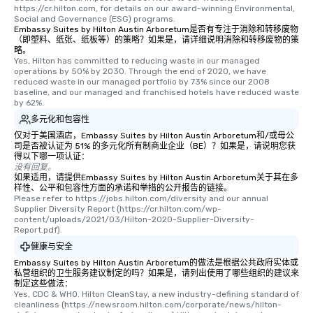
https://cr.hilton.com, for details on our award-winning Environmental, 
Social and Governance (ESG) programs.
Embassy Suites by Hilton Austin Arboretum是否有专注于消除和转移废物
（即塑料、纸张、纸板等）的策略？如果是，请详细说明消除和转移废物的策
略。
Yes, Hilton has committed to reducing waste in our managed 
operations by 50% by 2030. Through the end of 2020, we have 
reduced waste in our managed portfolio by 73% since our 2008 
baseline, and our managed and franchised hotels have reduced waste 
by 62%.
多元化和包容性
仅对于美国酒店，Embassy Suites by Hilton Austin Arboretum和/或母公
司是否被认证为 51% 的多元化所有制商业企业（BE）？如果是，请说明您获
得以下哪一项认证：
没有回复。
如果适用，请提供Embassy Suites by Hilton Austin Arboretum关于其在多
样性、公平和包容性方面的承诺和举措的公开报告的链接。
Please refer to https://jobs.hilton.com/diversity and our annual 
Supplier Diversity Report (https://cr.hilton.com/wp-
content/uploads/2021/03/Hilton-2020-Supplier-Diversity-
Report.pdf).
健康与安全
Embassy Suites by Hilton Austin Arboretum的做法是根据公共政府实体或
私营组织的卫生服务建议制定的吗？如果是，请列出使用了哪些组织的建议来
制定这些做法：
Yes, CDC & WHO. Hilton CleanStay, a new industry-defining standard of 
cleanliness (https://newsroom.hilton.com/corporate/news/hilton-