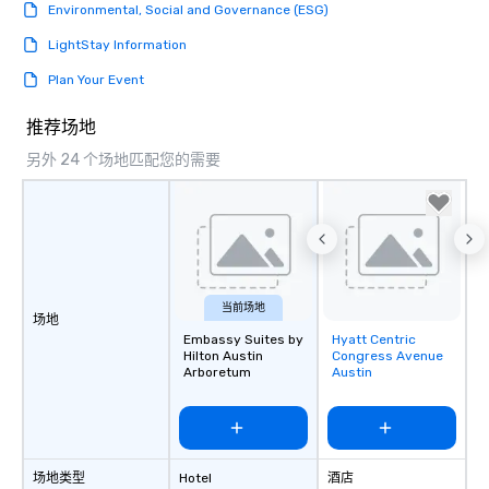
Environmental, Social and Governance (ESG)
LightStay Information
Plan Your Event
推荐场地
另外 24 个场地匹配您的需要
当前场地
场地
Embassy Suites by
Hyatt Centric
Removed from
Hilton Austin
Congress Avenue
favorites
Arboretum
Austin
场地类型
Hotel
酒店