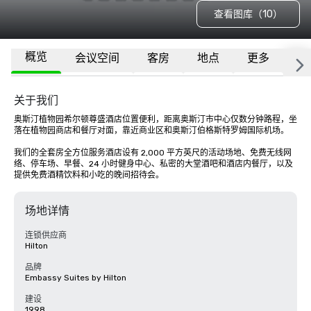
查看图库（10）
概览
会议空间
客房
地点
更多
常
关于我们
奥斯汀植物园希尔顿尊盛酒店位置便利，距离奥斯汀市中心仅数分钟路程，坐
落在植物园商店和餐厅对面，靠近商业区和奥斯汀伯格斯特罗姆国际机场。 

我们的全套房全方位服务酒店设有 2,000 平方英尺的活动场地、免费无线网
络、停车场、早餐、24 小时健身中心、私密的大堂酒吧和酒店内餐厅，以及
提供免费酒精饮料和小吃的晚间招待会。
场地详情
连锁供应商
Hilton
品牌
Embassy Suites by Hilton
建设
1998