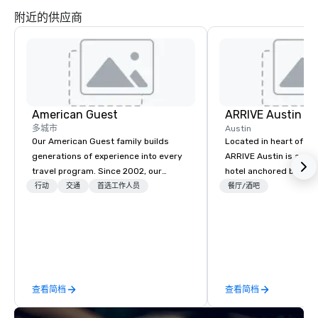
雕塑等户外氛围让您在宁静的环境中尽享购
餐厅、75,000平方
附近的供应商
物乐趣！
390套高端公寓。
American Guest
ARRIVE Austin
多城市
Austin
Our American Guest family builds
Located in heart of Eas
generations of experience into every
ARRIVE Austin is an 8
travel program. Since 2002, our
hotel anchored by res
mission has been to capture the
bars that complement 
行动
交通
首选工作人员
餐厅/酒吧
imagination of your corporate guests
State’s food and drink
with tailored incentives, events,
architectural landmark
meetings, and VIP travel experiences
remarkable façade, the
throughout the USA and beyond. From
rooms feature distinc
initial contact, through planning,
artwork – collages by
sourcing, contracting, and on-site
that pay tribute to the
查看简档
查看简档
management, we treat your project as
“cowboy mythology,” a
if we were the client. Our personal
inspiration from the u