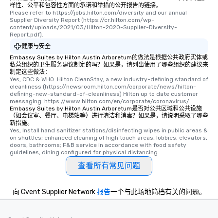
样性、公平和包容性方面的承诺和举措的公开报告的链接。
Please refer to https://jobs.hilton.com/diversity and our annual 
Supplier Diversity Report (https://cr.hilton.com/wp-
content/uploads/2021/03/Hilton-2020-Supplier-Diversity-
Report.pdf).
健康与安全
Embassy Suites by Hilton Austin Arboretum的做法是根据公共政府实体或
私营组织的卫生服务建议制定的吗？如果是，请列出使用了哪些组织的建议来
制定这些做法：
Yes, CDC & WHO. Hilton CleanStay, a new industry-defining standard of 
cleanliness (https://newsroom.hilton.com/corporate/news/hilton-
defining-new-standard-of-cleanliness) Hilton up to date customer 
messaging: https://www.hilton.com/en/corporate/coronavirus/
Embassy Suites by Hilton Austin Arboretum是否对公共区域和公共设施
（如会议室、餐厅、电梯站等）进行清洁和消毒？如果是，请说明采取了哪些
新措施。
Yes, Install hand sanitizer stations/disinfecting wipes in public areas & 
on shuttles; enhanced cleaning of high touch areas, lobbies, elevators, 
doors, bathrooms; F&B service in accordance with food safety 
guidelines, dining configured for physical distancing
查看所有常见问题
向 Cvent Supplier Network
报告
一个与此场地简档有关的问题。