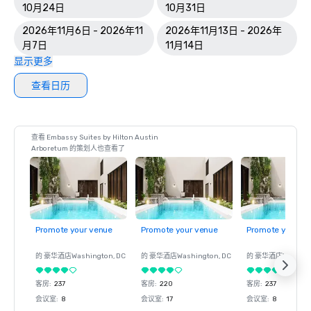
10月24日
10月31日
2026年11月6日 - 2026年11
2026年11月13日 - 2026年
月7日
11月14日
显示更多
查看日历
查看 Embassy Suites by Hilton Austin
Arboretum 的策划人也查看了
Promote your venue
Promote your venue
Promote your ve
的 豪华酒店
Washington
, DC
的 豪华酒店
Washington
, DC
的 豪华酒店
Washin
客房
:
237
客房
:
220
客房
:
237
会议室
:
8
会议室
:
17
会议室
:
8