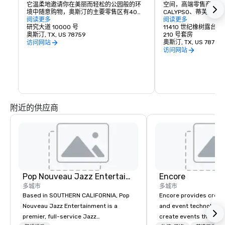
它温柔地邀请你在美丽而轻松的公园般的环
空间，高端零售商包括Bar
境中随意购物，奥斯汀的主要零售区有40多
CALYPSO、蒂芙尼
家精品商店和餐厅。植物园拥有大量零售
阅读更多
库斯以及Daily Grill、J
阅读更多
商，例如 Pottery Barn、Barnes & Noble 
研究大道 10000 号
Maggiano's Little I
11410 世纪橡树露台
书店、Z Gallerie、The Gap 和 AZIZ 沙龙和
奥斯汀, TX, US 78759
North等餐厅。The 
210 号套房
日间水疗中心。购物者在这个受欢迎的目的
开放，其背景设定在当
奥斯汀, TX, US 78758
访问网站
地从一家商店漫步到另一家商店，可以在芝
阁楼建筑框架内。

访问网站
士蛋糕工厂、Five Guy's Burgers和Blue 
Baker等地停下来吃点东西。 

作为奥斯汀的热门景点之一
落在美丽的公园般的环
植物园坐落在 183 号南行线和 Great Hills 
斯汀市场独有的零售商
Trail 的拐角处，自然景观、流动的跑道、舒
的第一阶段占地57英
缓的喷泉、野餐区和奥斯汀地标性大理石牛
内曼·马库斯主导的高
雕塑等户外氛围让您在宁静的环境中尽享购
餐厅、75,000平方
附近的供应商
物乐趣！
390套高端公寓。
Pop Nouveau Jazz Entertainment
Encore
多城市
多城市
Based in SOUTHERN CALIFORNIA, Pop
Encore provides creati
Nouveau Jazz Entertainment is a
and event technology 
premier, full-service Jazz
create events that tr