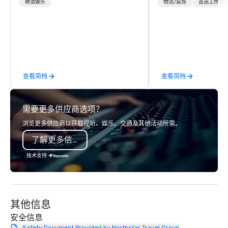
entertainment management company
creates memorable ev
聘请娱乐
物流/装饰
首选工作人
specializing in a sophisticated, cross-
that engage and tran
genre musical experience we call "Pop
organizations. As the g
Nouveau Jazz." Our mission is to
event technology and 
create and curate memorable live jazz
services, Encore’s tea
entertainment experiences that your
innovators and experts
clients and audiences talk about with
results through strat
查看简档
查看简档
enthusiasm after every event! ► What
creative, advanced te
makes our approach special is the
digital, environmental,
"Recognition Factor." When an
digital solutions for hy
需要更多供应商选项？
audience hears a familiar Britany
in-person events of an
Spears, Bruno Mars, or Beatles
浏览更多供应商以获取视听、娱乐、交通及其他活动所需。
melody reimagined through a vintage
了解更多信息
1940s lens, it creates an instant "aha!"
moment. It invites the audience to
技术支持
lean in, sparking conversation and
connection. ► How We Elevate Your
Event: We don’t just provide
background music; we provide a
其他信息
curated atmosphere. Whether it’s a
high-stakes corporate gala, an
安全信息
intimate boutique wedding, or a luxury
Safety Document Provided by Northstar Travel Group