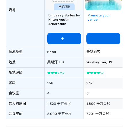
decades of experience performing at
当前场地
weddings all over the planet! We are
场地
ready to provide you with the perfect
Embassy Suites by
Promote your
Hilton Austin
venue
soundtrack to enhance every moment
Arboretum
of your special day! From setting the
mood for your "I do" moment, to
creating a swinging vibe for cocktail
hour, to providing some sultry sounds
for dinner which lead right into an
场地类型
Hotel
豪华酒店
unforgettable all night dance party!
地点
奥斯汀
, US
Washington
, US
Pop Nouveau will be there every step
of the way to make planning your
场地评级
wedding day a breeze. We have many
options available for every size venue
客房
150
237
and every budget.
会议室
4
8
最大的房间
1,320 平方英尺
1,800 平方英尺
会议空间
2,000 平方英尺
7,201 平方英尺