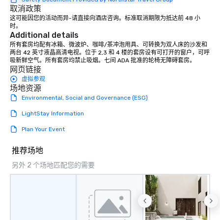
取消政策
brand launch, our ensembles are
这可能因您的活动而异-请直接向酒店咨询。标准取消期限为抵达前 48 小
styled and coached to match the
时。
aesthetic excellence of your venue. ►
Additional details
Bespoke Curation: From solo "Noir"
所有套房均配有冰箱、微波炉、咖啡/茶冲泡用具、可转换为双人床的沙发和
pianists to full "Big Band" Pop Nouveau
两台 42 英寸液晶高清电视。位于 2,3 和 4 楼的套房设有可打开的窗户，可呼
吸新鲜空气。所有套房均禁止吸烟。七间 ADA 批准的轮椅无障碍套房。
orchestras. Versatile Repertoire: A
网页链接
library of hundreds of modern hits
虚拟参观
rearranged with syncopation, swing,
场地资源
and soul. ► Visual Sophistication: Our
Environmental, Social and Governance (ESG)
performers reflect the "Nouveau"
aesthetic—classic elegance with a
LightStay Information
modern edge. By choosing Pop
Plan Your Event
Nouveau Jazz, you aren't just booking
a band; you are securing an
推荐场地
immersive experience. We specialize
in that "golden hour" energy—where
另外 2 个场地匹配您的需要
the music is sophisticated enough for
cocktails and conversation, yet
infectious enough to keep guests
engaged and energized throughout
the night. ► Pop Nouveau has