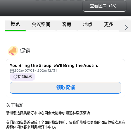
查看图库（15）
概览
会议空间
客房
地点
更多
常
促销
You Bring the Group. We'll Bring the Austin.
2026/07/01 - 2026/12/31
促销价格
领取促销
关于我们
感谢您选择奥斯汀市中心国会大厦希尔顿逸林套房酒店！ 

我们的酒店最近完成了全面的物业翻新，使我们能够以更高的酒店体验欢迎商
务和休闲旅客来到奥斯汀市中心。 
