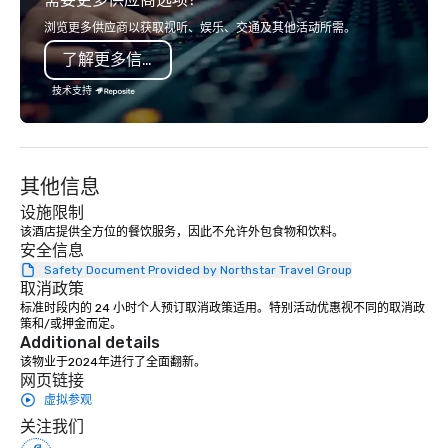
virtually visit one or all of our 4
last a lifetime.
locations and to be our guest, at the
浏览更多供应商以获取视听、娱乐、交通及其他活动所需。
Premiere location that can serve you
了解更多信息
best. As the leading provider of
exciting wedding rental selections
技术支持
and unparalleled event rental support,
it’s clear that weddings move and
inspire us. To us, Love is Love, and
whatever its form, it’s a Beautiful
其他信息
Thing. We celebrate all loving
设施限制
relationships that bring people
该酒店提供全方位的餐饮服务，因此不允许外包食物和饮料。
together, and support all wedding
安全信息
couples throughout our communities.
Safety Document Provided by Northstar Travel Group
We’re huge fans of socials and
取消政策
celebrations where people share
标准时段内的 24 小时个人预订取消政策适用。特别活动优惠视不同的取消政
laughter and find joy. From birthdays,
策和/或押金而定。
Additional details
to anniversaries, to graduations and
该物业于2024年进行了全面翻新。
more, Premiere will bring the basics
网页链接
you need to the party, and provide the
虚拟参观
‘frills’ you want to help realize your
关注我们
event dreams. If on the other hand,
you’re wanting to ‘get down to