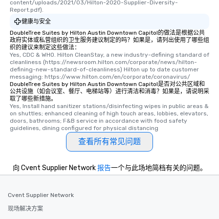
content/uploads/2021/03/Hilton-2020-Supplier-Diversity-
Report.pdf).
健康与安全
DoubleTree Suites by Hilton Austin Downtown Capitol的做法是根据公共
政府实体或私营组织的卫生服务建议制定的吗？如果是，请列出使用了哪些组
织的建议来制定这些做法：
Yes, CDC & WHO. Hilton CleanStay, a new industry-defining standard of 
cleanliness (https://newsroom.hilton.com/corporate/news/hilton-
defining-new-standard-of-cleanliness) Hilton up to date customer 
messaging: https://www.hilton.com/en/corporate/coronavirus/
DoubleTree Suites by Hilton Austin Downtown Capitol是否对公共区域和
公共设施（如会议室、餐厅、电梯站等）进行清洁和消毒？如果是，请说明采
取了哪些新措施。
Yes, Install hand sanitizer stations/disinfecting wipes in public areas & 
on shuttles; enhanced cleaning of high touch areas, lobbies, elevators, 
doors, bathrooms; F&B service in accordance with food safety 
guidelines, dining configured for physical distancing
查看所有常见问题
向 Cvent Supplier Network
报告
一个与此场地简档有关的问题。
Cvent Supplier Network
现场解决方案