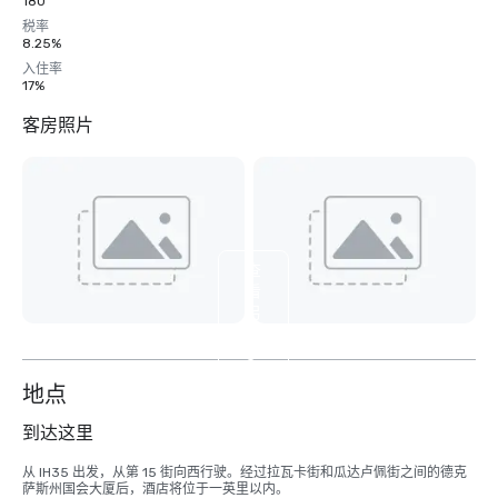
180
税率
8.25%
入住率
17%
客房照片
查
看
另
外
3
个
地点
到达这里
从 IH35 出发，从第 15 街向西行驶。经过拉瓦卡街和瓜达卢佩街之间的德克
萨斯州国会大厦后，酒店将位于一英里以内。