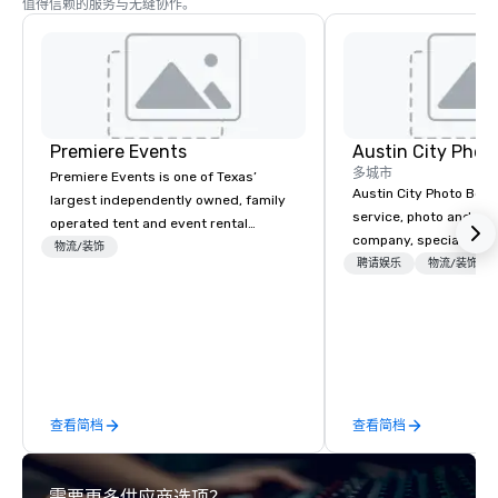
值得信赖的服务与无缝协作。
Premiere Events
Austin City Phot
多城市
Premiere Events is one of Texas’
Austin City Photo Booth 
largest independently owned, family
service, photo and vid
operated tent and event rental
company, specializing 
companies. With 4 ideally located
物流/装饰
of all occasions inclu
聘请娱乐
物流/装饰
central Texas showrooms, whichever
festivals, brand launc
Premiere destination you choose,
experimental marketing
you’ll be graciously welcomed and
a digital jungle and we
warmly received. Within easy reach of
you create your mark o
most major Texas population centers
our clients with a “tai
and many larger Texas towns and
experiences built arou
cities, you’ll find well-appointed
查看简档
查看简档
to be memorable as we
Premiere showrooms, filled with
measurable. Digital an
exciting rental selections, brimming
mementos, your guests
with Texas Hospitality. We invite you to
需要更多供应商选项？
walk away with a party 