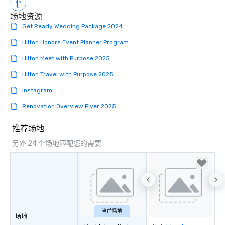
business’, we can handle your wants
场地资源
and needs equally well. We’re in
Get Ready Wedding Package 2024
business too, and we know you’re
looking for the best rental and event
Hilton Honors Event Planner Program
value, and we’re proud to say that
Hilton Meet with Purpose 2025
Premiere is that best-value option. At
Premiere, our industry experience,
Hilton Travel with Purpose 2025
proven expertise, rental product
Instagram
offerings, and friendly, helpful support
makes life easier for event planners,
Renovation Overview Flyer 2025
meeting planners and destination
management companies. We respect
推荐场地
your knowledge, understand your
另外 24 个场地匹配您的需要
role, and value your time. We’re
professionals just like you, and are
keenly aware that you, along with your
clients and customer, and driven by
success. We will not disappoint! We
generously support companies and
organizations who work in the events
当前场地
场地
community. Premiere supports the