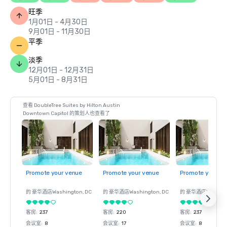
旺季
1月01日 - 4月30日
9月01日 - 11月30日
平季
淡季
12月01日 - 12月31日
5月01日 - 8月31日
查看 DoubleTree Suites by Hilton Austin
Downtown Capitol 的策划人也查看了
Promote your venue
Promote your venue
Promote your ve
的 豪华酒店
Washington
, DC
的 豪华酒店
Washington
, DC
的 豪华酒店
Washin
客房
:
237
客房
:
220
客房
:
237
会议室
:
8
会议室
:
17
会议室
:
8