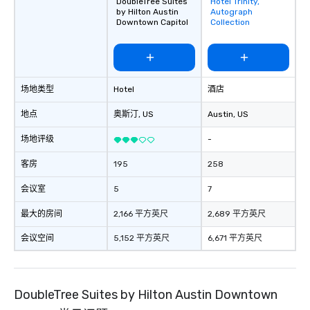
DoubleTree Suites
Hotel Trinity,
Removed from
broader community too, and is a
by Hilton Austin
Autograph
favorites
Downtown Capitol
Collection
generous contributor, especially to
causes involving children. We love our
furry family members, and value
opportunities to support them as well.
We welcome the opportunity to serve
场地类型
Hotel
酒店
and look forward to meeting you.
地点
奥斯汀
, US
Austin
, US
场地评级
-
客房
195
258
会议室
5
7
最大的房间
2,166 平方英尺
2,689 平方英尺
会议空间
5,152 平方英尺
6,671 平方英尺
DoubleTree Suites by Hilton Austin Downtown