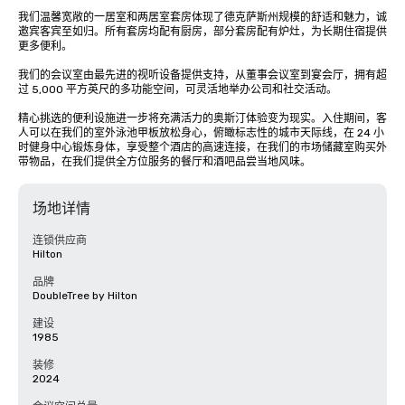
我们温馨宽敞的一居室和两居室套房体现了德克萨斯州规模的舒适和魅力，诚
邀宾客宾至如归。所有套房均配有厨房，部分套房配有炉灶，为长期住宿提供
更多便利。 

我们的会议室由最先进的视听设备提供支持，从董事会议室到宴会厅，拥有超
过 5,000 平方英尺的多功能空间，可灵活地举办公司和社交活动。 

精心挑选的便利设施进一步将充满活力的奥斯汀体验变为现实。入住期间，客
人可以在我们的室外泳池甲板放松身心，俯瞰标志性的城市天际线，在 24 小
时健身中心锻炼身体，享受整个酒店的高速连接，在我们的市场储藏室购买外
带物品，在我们提供全方位服务的餐厅和酒吧品尝当地风味。
场地详情
连锁供应商
Hilton
品牌
DoubleTree by Hilton
建设
1985
装修
2024