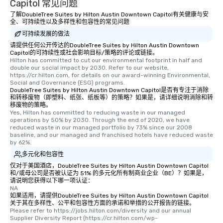
Capitol 常见问题
了解DoubleTree Suites by Hilton Austin Downtown Capitol有关健康与安
全、可持续性以及多样性和包容性的常见问题
可持续发展的做法
请提供任何公开传达的DoubleTree Suites by Hilton Austin Downtown
Capitol的可持续性或社会影响目标/策略的评论或链接。
Hilton has committed to cut our environmental footprint in half and 
double our social impact by 2030. Refer to our website, 
https://cr.hilton.com, for details on our award-winning Environmental, 
Social and Governance (ESG) programs.
DoubleTree Suites by Hilton Austin Downtown Capitol是否有专注于消除
和转移废物（即塑料、纸张、纸板等）的策略？如果是，请详细说明消除和转
移废物的策略。
Yes, Hilton has committed to reducing waste in our managed 
operations by 50% by 2030. Through the end of 2020, we have 
reduced waste in our managed portfolio by 73% since our 2008 
baseline, and our managed and franchised hotels have reduced waste 
by 62%.
多元化和包容性
仅对于美国酒店，DoubleTree Suites by Hilton Austin Downtown Capitol
和/或母公司是否被认证为 51% 的多元化所有制商业企业（BE）？如果是，
请说明您获得以下哪一项认证：
NA
如果适用，请提供DoubleTree Suites by Hilton Austin Downtown Capitol
关于其在多样性、公平和包容性方面的承诺和举措的公开报告的链接。
Please refer to https://jobs.hilton.com/diversity and our annual 
Supplier Diversity Report (https://cr.hilton.com/wp-