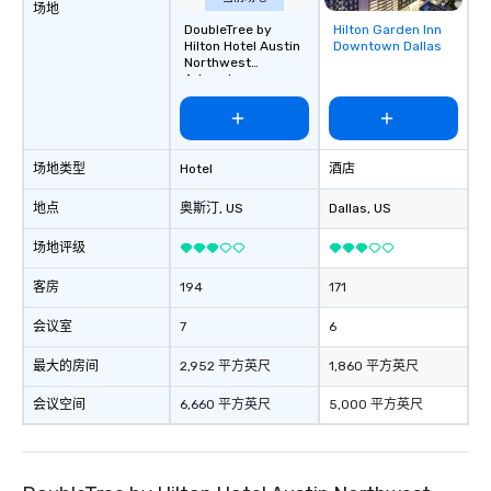
are drinks. However, a beverage
场地
package upgrade is available, which
DoubleTree by
Hilton Garden Inn
Removed from
Hilton Hotel Austin
Downtown Dallas
provides guests a signature cocktail
favorites
Northwest
at various stops. Build Your Network
Arboretum
Our exclusive experiences provide the
ultimate networking opportunities. At
a typical sit-down dinner, you’re lucky
to engage the person to the left and
场地类型
Hotel
酒店
right of you. Because our tours take
地点
place at multiple restaurants, with
奥斯汀
, US
Dallas
, US
walking in between, there are
场地评级
countless opportunities to interact
with different people when you sit
客房
194
171
down at each venue and as you
traverse along the way. Our
会议室
7
6
experiences not only provide more
最大的房间
2,952 平方英尺
1,860 平方英尺
ways to network, but a more convivial
way to do so. Large Groups Welcome
会议空间
6,660 平方英尺
5,000 平方英尺
Lip Smacking Foodie Tours is ideal for
groups, small or large. Our
experiences can accommodate
groups from as few as 1 to as many