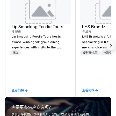
比赛时，可以浏览我们
车纪念品，包括著名车
亲笔签名的物品和精美
Lip Smacking Foodie Tours
LMS Brandz
多城市
多城市
Lip Smacking Foodie Tours hosts
LMS Brandz is a full-s
award-winning VIP group dining
specializing in trade 
experiences with visits to the top
merchandise and muc
restaurants throughout the United
booth giveaways and 
行动
便利项/礼品
物流/装饰
States. Choose either a daytime
to executive gifting, d
activity or evening dine-around where
banners, signage, fulfi
groups are escorted immediately to
logistics, shipping, al
the best tables in the house at the
commerce solutions we 
most-sought-after restaurants to
While there are many 
enjoy a parade of signature dishes
companies to choose f
查看简档
查看简档
and craft cocktails at each venue, all
years of industry exp
with complete VIP service. This unique
commitment to except
experience gives guests the
service set us apart. W
需要更多供应商选项？
opportunity to sit next to different
smart, reliable soluti
colleagues at each venue to mix,
make the end-user ex
浏览更多供应商以获取视听、娱乐、交通及其他活动所需。