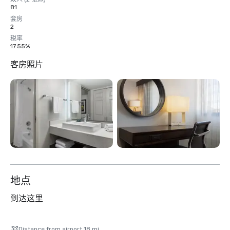
81
套房
2
税率
17.55%
客房照片
地点
到达这里
Distance from airport 18 mi