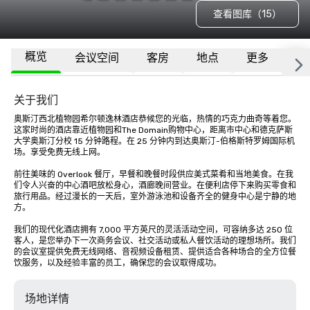
查看图库（15）
概览
会议空间
客房
地点
更多
常
关于我们
奥斯汀西北植物园希尔顿逸林酒店恭候您的光临，热情的巧克力曲奇等着您。
这家时尚的酒店靠近植物园和The Domain购物中心，距离市中心和德克萨斯
大学奥斯汀分校 15 分钟路程。在 25 分钟内到达奥斯汀-伯格斯特罗姆国际机
场。享受免费无线上网。

前往美味的 Overlook 餐厅，早餐和晚餐时段供应美式菜肴和当地美食。在我
们令人兴奋的中心酒吧放松身心，酒廊晚间营业。在便利店停下来购买零食和
旅行用品。经过漫长的一天后，室外游泳池和设备齐全的健身中心是宁静的地
方。

我们的现代化酒店拥有 7,000 平方英尺的灵活活动空间，可容纳多达 250 位
客人，是您举办下一次商务会议、社交活动或私人餐饮活动的理想场所。我们
的会议室提供免费无线网络、音视频设备租赁、提供适合各种场合的全方位餐
饮服务，以及经验丰富的员工，确保您的会议取得成功。
场地详情