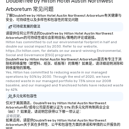
DoubleTree by Hilton Hotel Austin Northwest
as 500 guests, making us an ideal
Arboretum 常见问题
choice for any corporate group event.
了解DoubleTree by Hilton Hotel Austin Northwest Arboretum有关健康与
Stress-Free Booking Process Booking
安全、可持续性以及多样性和包容性的常见问题
a tour is stress-free and allows you to
可持续发展的做法
enjoy the company of your guests
请提供任何公开传达的DoubleTree by Hilton Hotel Austin Northwest
more easily. You’ll take comfort
Arboretum的可持续性或社会影响目标/策略的评论或链接。
knowing that everything is taken care
Hilton has committed to cut our environmental footprint in half and 
double our social impact by 2030. Refer to our website, 
of from the moment the tour is
https://cr.hilton.com, for details on our award-winning Environmental, 
booked to the minute it concludes.
Social and Governance (ESG) programs.
Since the menu is already set, you
DoubleTree by Hilton Hotel Austin Northwest Arboretum是否有专注于消
除和转移废物（即塑料、纸张、纸板等）的策略？如果是，请详细说明消除和
have nothing to worry about. Just
转移废物的策略。
remember to submit ahead of the tour
Yes, Hilton has committed to reducing waste in our managed 
operations by 50% by 2030. Through the end of 2020, we have 
date any dietary restrictions and food
reduced waste in our managed portfolio by 73% since our 2008 
allergies for anyone in your group.
baseline, and our managed and franchised hotels have reduced waste 
Feel Like a VIP at Each Stop With Lip
by 62%.
Smacking Foodie Tours, you and your
多元化和包容性
group members never have to worry
仅对于美国酒店，DoubleTree by Hilton Hotel Austin Northwest
about waiting in line to get into a top
Arboretum和/或母公司是否被认证为 51% 的多元化所有制商业企业
（BE）？如果是，请说明您获得以下哪一项认证：
restaurant or being shown to a less
没有回复。
than desirable table. On our tours,
如果适用，请提供DoubleTree by Hilton Hotel Austin Northwest
Arboretum关于其在多样性、公平和包容性方面的承诺和举措的公开报告的
everyone is treated like a VIP with
链接。