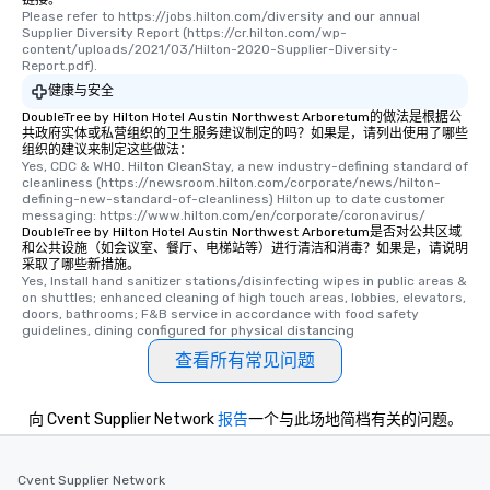
immediate seating upon arrival.
Please refer to https://jobs.hilton.com/diversity and our annual 
What’s more, your group may receive
Supplier Diversity Report (https://cr.hilton.com/wp-
content/uploads/2021/03/Hilton-2020-Supplier-Diversity-
a special warm welcome personally
Report.pdf).
from the restaurant chef. Menus can
健康与安全
be printed featuring your logo, too,
DoubleTree by Hilton Hotel Austin Northwest Arboretum的做法是根据公
which can be an added bonus for all
共政府实体或私营组织的卫生服务建议制定的吗？如果是，请列出使用了哪些
those Instagram moments you share.
组织的建议来制定这些做法：
Yes, CDC & WHO. Hilton CleanStay, a new industry-defining standard of 
For added ease, we can even arrange
cleanliness (https://newsroom.hilton.com/corporate/news/hilton-
transportation pick-up and drop-off,
defining-new-standard-of-cleanliness) Hilton up to date customer 
messaging: https://www.hilton.com/en/corporate/coronavirus/
as well as an event photographer. And
DoubleTree by Hilton Hotel Austin Northwest Arboretum是否对公共区域
for groups that desire an extra luxe
和公共设施（如会议室、餐厅、电梯站等）进行清洁和消毒？如果是，请说明
experience, we can also arrange for
采取了哪些新措施。
Yes, Install hand sanitizer stations/disinfecting wipes in public areas & 
an evening helicopter ride over the
on shuttles; enhanced cleaning of high touch areas, lobbies, elevators, 
glittering lights of The Strip. A
doors, bathrooms; F&B service in accordance with food safety 
guidelines, dining configured for physical distancing
Memorable Experience for All Lip
Smacking Foodie Tours offers a way
查看所有常见问题
to gather and dine that few have
experienced, and all are sure to
向 Cvent Supplier Network
报告
一个与此场地简档有关的问题。
remember. Our one-of-a-kind tours
are special, from the first stop to the
last. It’s an experience that attendees
Cvent Supplier Network