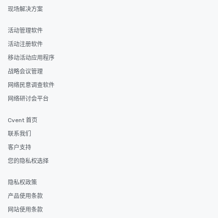
will reminisce about long after they
现场解决方案
leave. Location, Location, Location
One of the best reasons to book is the
活动管理软件
convenient and efficient way the
experience is designed. All
活动注册软件
restaurants are within an easy
移动活动应用程序
walking distance of each other. The
战略会议管理
short stroll allows your group
members a chance to engage in prime
网络民意调查软件
networking opportunities before
网络研讨会平台
heading to the next place on your tour
itinerary. You Get a Dinner and a Show
Cvent 首页
Our tours offer an exquisite feast plus
entertainment. All tours include a
联系我们
knowledgeable, professional guide
客户支持
who leads the group on a walking tour,
您的隐私权选择
offering engaging tidbits and
fascinating stories. Several other
隐私权政策
interactive experiences are included
along the way exclusively to our tours,
产品使用条款
ensuring there is never a dull moment.
网站使用条款
Different Types of Cuisine Our