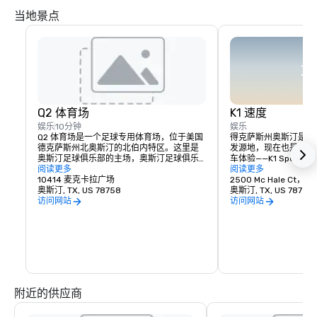
当地景点
Q2 体育场
K1 速度
娱乐
10分钟
娱乐
Q2 体育场是一个足球专用体育场，位于美国
得克萨斯州奥斯汀是美
德克萨斯州北奥斯汀的北伯内特区。这里是
发源地，现在也是美国
奥斯汀足球俱乐部的主场，奥斯汀足球俱乐
车体验——K1 Spee
部是美国职业足球大联盟的一支球队，于
阅读更多
体验一下F1赛车，那
阅读更多
2021年开始比赛。
10414 麦克卡拉广场
称为主场的K1 Speed地点
2500 Mc Hale Ct，
奥斯汀, TX, US 78758
Austin——就是你的
奥斯汀, TX, US 78758
一流的室内卡丁车比赛
访问网站
访问网站
赛车爱好者的肾上腺素
马力电动卡丁车让与朋
为一种刺激，让参观K1 
的体验！我们的室内卡
的赛道之一，可提供真
的目标不仅是为个人提
的轮对轮赛车，而且还
像赛道上赛车那样令人
附近的供应商
此！车手可以在赛道上
重力和将近 45 英里