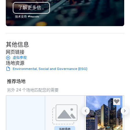
mingle, and easily network. Each tour
seamless from start to fini
了解更多信息
is led by a professional guide
also a certified WOSB.
specializing in escorting large groups
技术支持
with utmost care, who personalizes
each experience with fun and
engaging information along the way.
Lip Smacking Foodie Tours are both an
其他信息
entertaining activity and unique
dining experience melded into one,
网页链接
that are sure to add new vitality to
虚拟参观
场地资源
meeting events, from conferences to
Environmental, Social and Governance (ESG)
team building. All-Inclusive Group
Dining When meeting planners book a
推荐场地
corporate group event through Lip
Smacking Foodie Tours, the entire
另外 24 个场地匹配您的需要
group is assured a top-notch dining
experience with three to four
signature dishes at each restaurant.
Our affordable tours are priced per
person with tax and gratuities
included. The only thing not included
当前场地