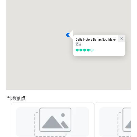
Delta Hotels Dallas Southlake
酒店
4/5
当地景点