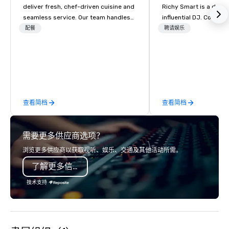
deliver fresh, chef-driven cuisine and
Richy Smart is a dyna
seamless service. Our team handles
influential DJ. Combin
everything—menu design, event
musical knowledge wit
配餐
聘请娱乐
coordination, and flawless execution—
technical skills, he cr
so you can focus on success. Impress
soundscapes that set 
your team and clients with Heart to
mood for audiences w
Heart Catering—Dallas/Fort Worth’s
premier choice for corporate and
private events.
查看简档
查看简档
需要更多供应商选项？
浏览更多供应商以获取视听、娱乐、交通及其他活动所需。
了解更多信息
技术支持