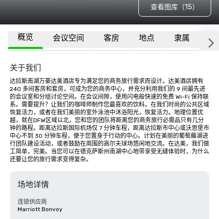
查看图库（15）
概览
会议空间
客房
地点
隶属
更
关于我们
达拉斯南湖万豪达美酒店专为满足您的商务旅行需求而设计。达美酒店拥有 
240 多间客房和套房，可成为您的商务中心，并充分利用我们的 9 间最先进
的会议室和分组讨论空间。在会议间隙，使用闪电般快速的免费 Wi-Fi 保持联
系。需要提升？让我们的咖啡师制作您最喜欢的饮料。在我们时尚的公共区域
恢复活力，或者在我们美丽的室外泳池中沐浴阳光，恢复活力。地理位置优
越，就在DFW区域以北，您和您的团队将距离您的商务旅行必需品只有几分
钟的路程。距离达拉斯国际机场仅 7 分钟车程，距离达拉斯市中心或沃思堡市
中心不到 30 分钟车程，便于您置身于行动的中心。计划在美丽的葡萄藤湖进
行团队建设活动，或者鼓励在周围的高尔夫球场悠闲地交流。在达美，我们做
工简单，完美。当您可以在德克萨斯州南湖中心地带享受无缝体验时，为什么
还要让您的旅行需求变得复杂。
场地详情
连锁供应商
Marriott Bonvoy