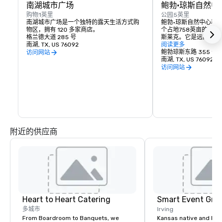
南湖城市广场
鲍勃·琼斯自然中
购物
1英里
公园
5英里
南湖城市广场是一个独特的露天生活方式购
鲍勃·琼斯自然中心和保
物区，拥有 120 多家商店。
个占地758英亩的公
格兰德大道 285 号
斯莱克。它是远离DF
南湖, TX, US 76092
探索Cross Timbe
阅读更多
机会。自然中心被超过
鲍勃琼斯东路 355 号
访问网站
绕，是超过700种动植
南湖, TX, US 76092
访问网站
附近的供应商
Heart to Heart Catering
Smart Event Gro
多城市
Irving
From Boardroom to Banquets, we
Kansas native and Dal