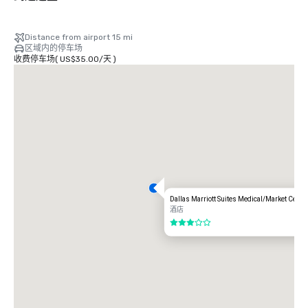
Distance from airport 15 mi
区域内的停车场
收费停车场
(
US$35.00
/
天
)
Dallas Marriott Suites Medical/Market Cente
酒店
3/5