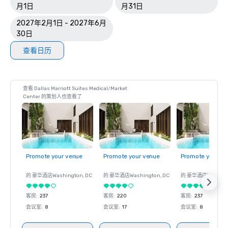
月1日
月31日
2027年2月1日 - 2027年6月
30日
查看日历
查看 Dallas Marriott Suites Medical/Market
Center 的策划人也查看了
Promote your venue
Promote your venue
Promote your ve
的 豪华酒店
Washington
, DC
的 豪华酒店
Washington
, DC
的 豪华酒店
Washin
客房
:
237
客房
:
220
客房
:
237
会议室
:
8
会议室
:
17
会议室
:
8