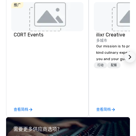
推广
CORT Events
ilixr Creative
多城市
Our mission is to prov
kind culinary experien
you and your guests wi
memories and satiated
行动
配餐
detail is meticulously 
our commitment to hosp
over 40 years of expe
in some of the world'
acclaimed restaurants,
of excellence rarely fo
查看简档
查看简档
catering industry.
需要更多供应商选项？