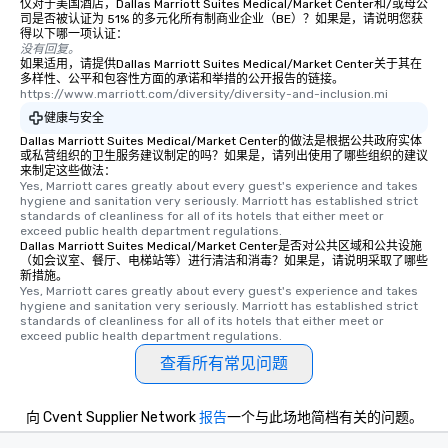
仅对于美国酒店，Dallas Marriott Suites Medical/Market Center和/或母公
司是否被认证为 51% 的多元化所有制商业企业（BE）？如果是，请说明您获
得以下哪一项认证：
没有回复。
如果适用，请提供Dallas Marriott Suites Medical/Market Center关于其在
多样性、公平和包容性方面的承诺和举措的公开报告的链接。
https://www.marriott.com/diversity/diversity-and-inclusion.mi
健康与安全
Dallas Marriott Suites Medical/Market Center的做法是根据公共政府实体
或私营组织的卫生服务建议制定的吗？如果是，请列出使用了哪些组织的建议
来制定这些做法：
Yes, Marriott cares greatly about every guest's experience and takes 
hygiene and sanitation very seriously. Marriott has established strict 
standards of cleanliness for all of its hotels that either meet or 
exceed public health department regulations. 
Dallas Marriott Suites Medical/Market Center是否对公共区域和公共设施
（如会议室、餐厅、电梯站等）进行清洁和消毒？如果是，请说明采取了哪些
新措施。
Yes, Marriott cares greatly about every guest's experience and takes 
hygiene and sanitation very seriously. Marriott has established strict 
standards of cleanliness for all of its hotels that either meet or 
exceed public health department regulations. 
查看所有常见问题
向 Cvent Supplier Network
报告
一个与此场地简档有关的问题。