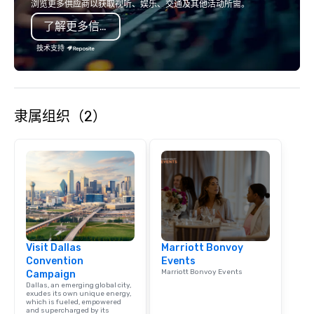
浏览更多供应商以获取视听、娱乐、交通及其他活动所需。
了解更多信息
技术支持
隶属组织（2）
Visit Dallas
Marriott Bonvoy
Convention
Events
Marriott Bonvoy Events
Campaign
Dallas, an emerging global city,
exudes its own unique energy,
which is fueled, empowered
and supercharged by its