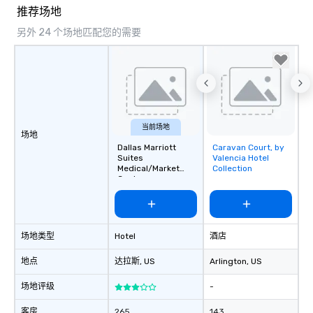
推荐场地
另外 24 个场地匹配您的需要
当前场地
场地
Dallas Marriott
Caravan Court, by
Removed from
Suites
Valencia Hotel
favorites
Medical/Market
Collection
Center
场地类型
Hotel
酒店
地点
达拉斯
, US
Arlington
, US
场地评级
-
客房
265
143