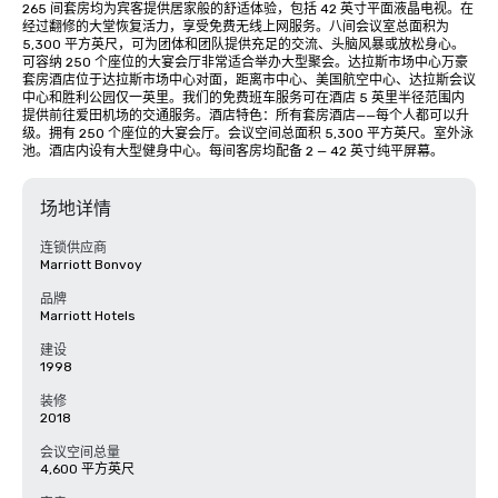
265 间套房均为宾客提供居家般的舒适体验，包括 42 英寸平面液晶电视。在
经过翻修的大堂恢复活力，享受免费无线上网服务。八间会议室总面积为 
5,300 平方英尺，可为团体和团队提供充足的交流、头脑风暴或放松身心。
可容纳 250 个座位的大宴会厅非常适合举办大型聚会。达拉斯市场中心万豪
套房酒店位于达拉斯市场中心对面，距离市中心、美国航空中心、达拉斯会议
中心和胜利公园仅一英里。我们的免费班车服务可在酒店 5 英里半径范围内
提供前往爱田机场的交通服务。酒店特色：所有套房酒店——每个人都可以升
级。拥有 250 个座位的大宴会厅。会议空间总面积 5,300 平方英尺。室外泳
池。酒店内设有大型健身中心。每间客房均配备 2 — 42 英寸纯平屏幕。
场地详情
连锁供应商
Marriott Bonvoy
品牌
Marriott Hotels
建设
1998
装修
2018
会议空间总量
4,600 平方英尺