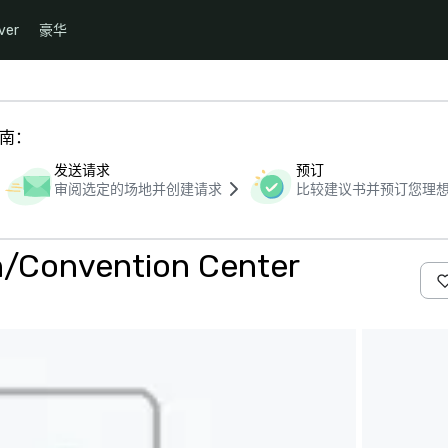
ver
豪华
指南：
发送请求
预订
审阅选定的场地并创建请求
比较建议书并预订您理
/Convention Center