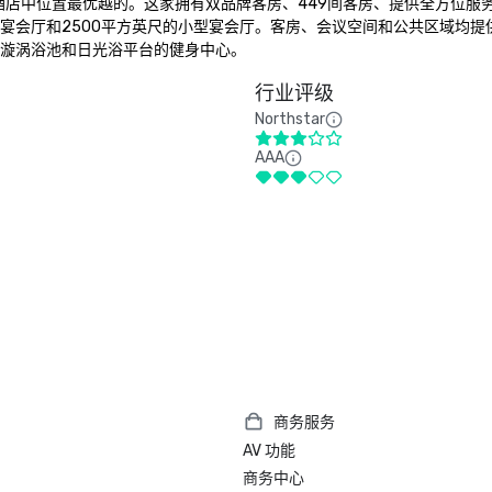
酒店中位置最优越的。这家拥有双品牌客房、449间客房、提供全方位服
的宴会厅和2500平方英尺的小型宴会厅。客房、会议空间和公共区域均提供
、漩涡浴池和日光浴平台的健身中心。
行业评级
Northstar
AAA
商务服务
AV 功能
商务中心