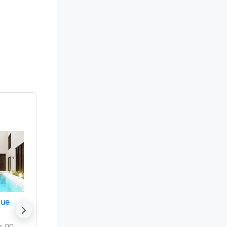
nue
Promote your venue
n
, DC
的 豪华酒店
Washington
, DC