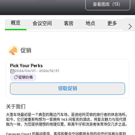
查看图库（13）
概览
会议空间
客房
地点
更多
常
促销
Pick Your Perks
2026/06/01 - 2026/12/31
促销价格
领取促销
关于我们
大篷车场最初是一个典型的路边汽车场，是途经阿灵顿的旅行者的休息场所。
如今，它已被重新构想为一家拥有 143 间客房的酒店，将复古魅力与现代感
融为一体，为您提供理想的地理位置，距离牛仔和流浪者体育场仅几步之遥。 

Caravan Court 的每间套房、客房和聚会空间都将永恒的中世纪风格与周到