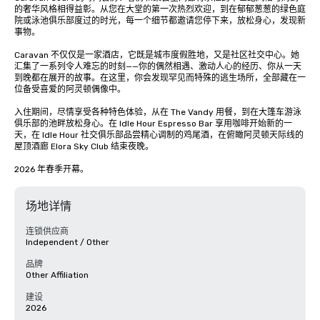
的奢华风格相得益彰。从您在大堂的第一次热烈欢迎，到在郁郁葱葱的绿色庭
院或泳池俱乐部度过的时光，每一个细节都邀请您停下来，放松身心，发现新
事物。 

Caravan 不仅仅是一家酒店，它既是城市度假胜地，又是社区社交中心。她
汇集了一系列令人难忘的时刻——你的偶然相遇、激动人心的经历、你从一天
到晚都在展开的故事。在这里，你会发现罕见而特殊的逃生场所，全部藏在一
位备受喜爱的阿灵顿偶像中。 

入住期间，尽情享受各种特色体验，从在 The Vandy 用餐，到在大篷车游泳
俱乐部的池畔放松身心。在 Idle Hour Espresso Bar 享用咖啡开始新的一
天，在 Idle Hour 社交俱乐部品尝精心调制的鸡尾酒，在俯瞰阿灵顿天际线的
屋顶酒廊 Elora Sky Club 结束夜晚。 

2026 年春季开幕。
场地详情
连锁供应商
Independent / Other
品牌
Other Affiliation
建设
2026