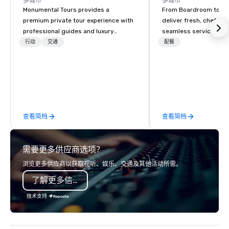
多城市
多城市
Monumental Tours provides a
From Boardroom to Ba
premium private tour experience with
deliver fresh, chef-dr
professional guides and luxury
seamless service. Our
transportation in the Washington DC
everything—menu desi
行动
交通
配餐
Metro Area. Our Mission is to guide our
coordination, and flaw
guests to achieve the best tour
so you can focus on success
experience through professional
your team and clients 
storytelling guides and luxury
Heart Catering—Dallas
transportation. We create a quality,
premier choice for co
professional private tour experience in
private events.
查看简档
查看简档
Our Nation’s Capital.
需要更多供应商选项？
浏览更多供应商以获取视听、娱乐、交通及其他活动所需。
了解更多信息
技术支持