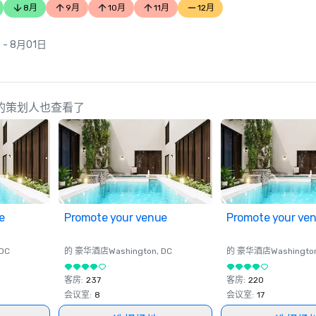
8月
9月
10月
11月
12月
 - 8月01日
ction 的策划人也查看了
e
Promote your venue
Promote your ve
 DC
的 豪华酒店
Washington
, DC
的 豪华酒店
Washingto
客房
:
237
客房
:
220
会议室
:
8
会议室
:
17