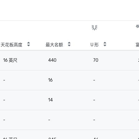
天花板高度
最大名额
U 形
16 英尺
440
70
-
16
-
-
14
-
-
-
-