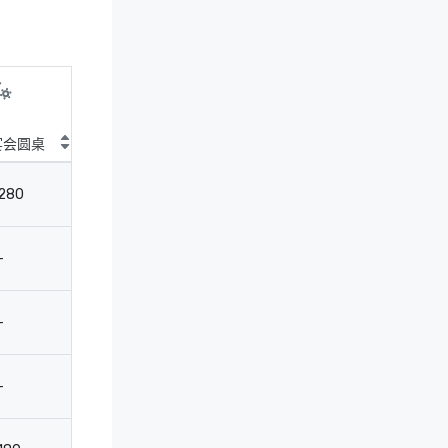
宴会圆桌
剧院
教室
会
280
440
240
-
-
-
-
16
-
-
-
14
-
-
-
-