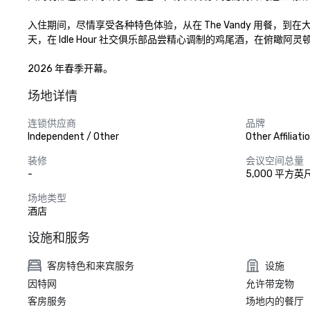
入住期间，尽情享受各种特色体验，从在 The Vandy 用餐，到在大篷车
天，在 Idle Hour 社交俱乐部品尝精心调制的鸡尾酒，在俯瞰阿灵顿天际线
2026 年春季开幕。
场地详情
连锁供应商
品牌
Independent / Other
Other Affiliati
装修
会议空间总量
-
5,000 平方英
场地类型
酒店
设施和服务
客房特色和来宾服务
设施
因特网
允许带宠物
客房服务
场地内的餐厅