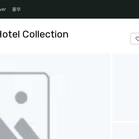
ver
豪华
otel Collection