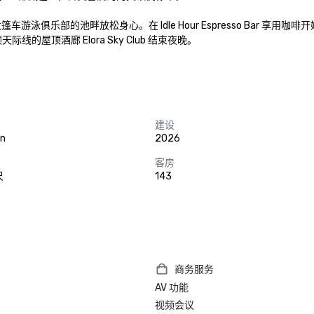
游泳俱乐部的池畔放松身心。在 Idle Hour Espresso Bar 享用咖啡
的屋顶酒廊 Elora Sky Club 结束夜晚。 

建设
on
2026
客房
尺
143
商务服务
AV 功能
视频会议