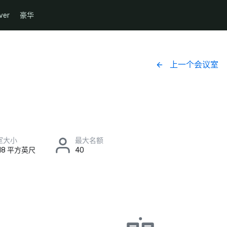
ver
豪华
上一个会议室
室大小
最大名额
 18 平方英尺
40