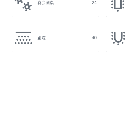
宴会圆桌
24
剧院
40